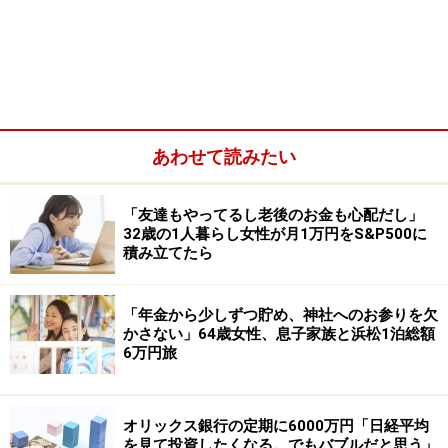
あわせて読みたい
「友達もやってるし老後のお金も心配だし」
■家族構成
32歳の1人暮らし女性が月1万円をS&P500に
積み立てたら
本人、妻（60歳）、長男（社会人）
■金融資産
「年金から少しずつ貯め、神社へのお参りを欠
かさない」64歳女性、息子家族と浜松1泊総額
世帯年収：本人2000万円、配偶者750万円（リタイア前
6万円旅
の年収かは不明）
世帯金融資産：現預金5000万円、リスク資産6500万円
オリックス銀行の定期に6000万円「日経平均
を見て投資したくなる。でもバブルだと思う」