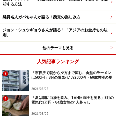
却する方法
数字が見えて健康に良いです。老後のために続けて良か
ったです。現時点で55万円の利益には満足以上です」と
懸賞名人ガバちゃんが語る！懸賞の楽しみ方
回答。
ジョン・シュウギョウさんが語る！「アジアのお金持ちの法
投資を行う理由として「すべては私たち夫婦の老後のた
則」
めです。息子夫婦に迷惑はかけたくないですので」と家
族の存在に触れました。
他のテーマも見る
人気記事ランキング
また「途中で引きだしは、今まで一度もしていない」と
語り、「途中で相場が悪い時も、積み立てを決めた時の
「市役所で朝から夕方まで涼む。食堂のラーメン
1
気持ちを思いだしました」と下落相場を乗り切った方法
は500円」8月の電気代1万2000円・69歳男性の夏
を教えてくれました。
2026/08/03
「夏は朝に白湯を飲み、1日4回血圧を測る」8月の
これから積立投資を始める人へは「相場の悪いときも我
2
電気代3万円・84歳女性の1人暮らし
慢です。老後と同じで息長く」とアドバイス。
2026/08/05