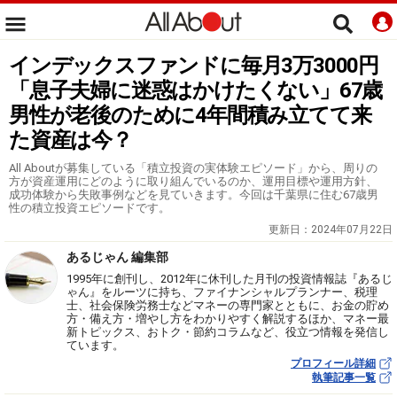
インデックスファンドに毎月3万3000円
「息子夫婦に迷惑はかけたくない」67歳
男性が老後のために4年間積み立てて来
た資産は今？
All Aboutが募集している「積立投資の実体験エピソード」から、周りの
方が資産運用にどのように取り組んでいるのか、運用目標や運用方針、
成功体験から失敗事例などを見ていきます。今回は千葉県に住む67歳男
性の積立投資エピソードです。
更新日：
2024年07月22日
あるじゃん 編集部
1995年に創刊し、2012年に休刊した月刊の投資情報誌『あるじ
ゃん』をルーツに持ち、ファイナンシャルプランナー、税理
士、社会保険労務士などマネーの専門家とともに、お金の貯め
方・備え方・増やし方をわかりやすく解説するほか、マネー最
新トピックス、おトク・節約コラムなど、役立つ情報を発信し
ています。
プロフィール詳細
執筆記事一覧