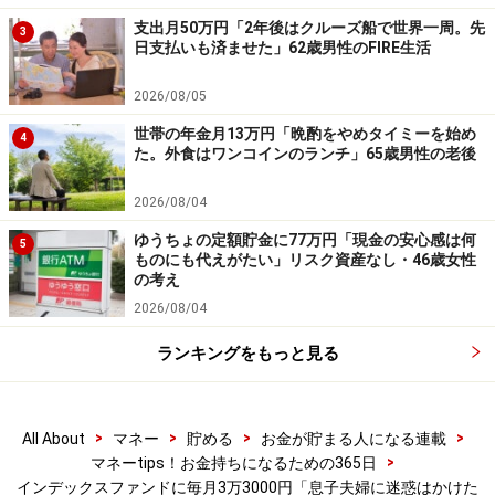
「世界の経済は成長しています。日本だけを見て小さい
支出月50万円「2年後はクルーズ船で世界一周。先
3
日支払いも済ませた」62歳男性のFIRE生活
気持ちにならないことです。日本のメーカーで強い自動
車会社などは、約8割は海外での売上げです。日本の人
2026/08/05
口は1年で80万人ほど減少していますが、世界の人口は
世帯の年金月13万円「晩酌をやめタイミーを始め
4
約8000万人程度増加しています。日経225の株式も世界
た。外食はワンコインのランチ」65歳男性の老後
経済の成長と一緒ですので伸びます」と分析します。
2026/08/04
新NISAについては、「月の投資額をさっそく増やしたい
ゆうちょの定額貯金に77万円「現金の安心感は何
5
ものにも代えがたい」リスク資産なし・46歳女性
です」と語られていました。
の考え
2026/08/04
※皆さんの投資エピソードを募集中です。エピソードの
ランキングをもっと見る
採用でもれなくAmazonギフト券3000円分プレゼント
積立投資に関するエピソードの応募は
こちら
から
投資の成功体験エピソードの応募は
こちら
から
>
>
>
>
All About
マネー
貯める
お金が貯まる人になる連載
>
マネーtips！お金持ちになるための365日
ーーーーーーーーーーーーーーーー
インデックスファンドに毎月3万3000円「息子夫婦に迷惑はかけた