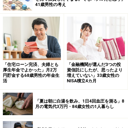
■リスク資産の内訳
41歳男性の考え
不明
■積立投資実績
（※商品名の詳細が不明なものも原文ママ
記載）
・ニッセイ日経平均インデックスファンド：2019年から
約4年間
「住宅ローン完済、夫婦とも
「金融機関が選んだ3つの投
2019年から、ニッセイ日経平均インデックスファンドに
厚生年金でよかった」月2万
資信託にしたが、思ったより
「月3万3000円」から積み立てをスタートしたという、
円貯金する68歳男性の年金生
増えていない」33歳女性の
活
NISA積立4カ月
今回の投稿者。
運用実績については「元本約158万円→運用益込約213万
「夏は朝に白湯を飲み、1日4回血圧を測る」8
円」と、積み重ねがしっかりと利益を生み出している様
月の電気代3万円・84歳女性の1人暮らし
子。