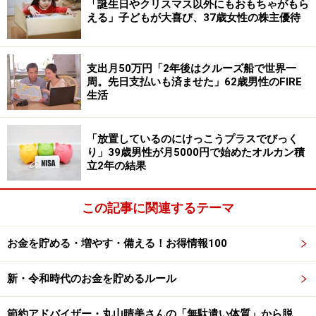
「誕生日やクリスマス以外にもおもちゃがもら
これまでの運用の所感として「悪いときもありますが、
える」子どもが大喜び、37歳女性の株主優待
やはりドルコスト平均法およびインデックス（投資）の
手法は、個別株式と異なり、長期で見れば安心できま
す。老後のために助かります」とコメント。
支出月50万円「2年後はクルーズ船で世界一
周。先日支払いも済ませた」62歳男性のFIRE
生活
心掛けてきたのは「とにかく解約はしない。しっかり毎
月の約3万3000円を運用していくこと」。
「放置しているのにけっこうプラスでびっく
り」39歳男性が月5000円で始めたオルカン積
「長期で損益を見る考えが重要で、老後は長いので運用
立2年の結果
も長くしようと思います。相場が悪くても我慢が必要で
す。子育てとよく似ていると思いました」と述べていま
この記事に関連するテーマ
す。
お金を貯める・増やす・備える！お得情報100
67歳男性の思う積立投資のメリットや新
NISAのプランは？
新・令和時代のお金を貯めるルール
積立投資を始めてよかった点を伺うと「こつこつ増えて
節約アドバイザー・丸山晴美さんの「無駄遣い体質」から脱