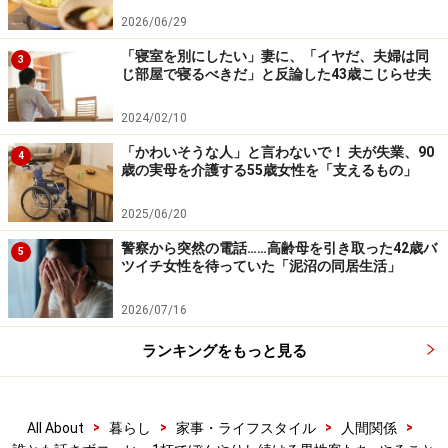
年後、やたらと習い事をするようになった。
2026/06/29
「寝室を別にしたい」妻に、「イヤだ、夫婦は同
3
『お父さんとずっと家にいるのは息がつまるのよ』と私
じ部屋で寝るべきだ」と反論した43歳こじらせ夫
にこっそり教えてくれたんですけどね（笑）。習い事じ
2024/02/10
たいも楽しいし、この年で友だちができたのもうれしい
「かわいそうな人」と言わないで！ 夫が失業、90
と言っていました。だから父も何かやってみたらいいの
4
歳の実母を介護する55歳女性を「支えるもの」
にと思ったんです」
2025/06/20
すると父は「今さら何をすればいいんだ」と怒ったよう
警察から突然の電話……高齢母を引き取った42歳バ
5
に言った。定年退職して、その後は別の会社で70歳まで
ツイチ女性を待っていた「泥沼の同居生活」
働いていた父。だが母に言わせれば「まじめだけど人望
2026/07/16
がないのよね、お父さんは。だから友だちもいない」と
いうことだった。
ランキングをもっと見る
誰とも話さず、1日中ぼんやりする日常
>
>
>
>
All About
暮らし
家事・ライフスタイル
人間関係