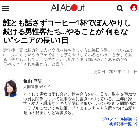
誰とも話さずコーヒー1杯でぼんやりし
続ける男性客たち…やることが“何もな
い”シニアの長い1日
定年後、妻は精力的に人と交流を持ち楽しそうに毎日を過ごしているの
に、夫の方は家やカフェでずっとぼんやりしているということがよくあ
る。子どもとしては、父のことが心配でもあり歯がゆくもあるのだが、
母や夫は「それも生き方」と言う。
更新日：
2024年06月05日
亀山 早苗
人間関係 ガイド
どうして男女は愛し合い、憎み合うのか。日々、取材を重ねつ
つ男女関係について記事や本に書きつづっている。近年は家
族・友人・職場などの人間関係全般や、お金が絡む人間関係の
トラブルについても執筆。『くまモン力－人を惹きつける愛と
魅力の秘密』など著書多数。
プロフィール詳細
執筆記事一覧