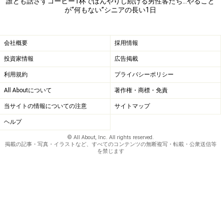
70歳で仕事を辞めてからしばらくは、図書館に通ってい
誰とも話さずコーヒー1杯でぼんやりし続ける男性客たち…やること
が“何もない”シニアの長い1日
たようだが、それもつまらなくなったのか、ここ数年は
誰とも話さず、日がな1日ぼんやりしていることが多い
らしい。一方の母はほぼ毎日、出かけて夕方戻って食事
会社概要
採用情報
の支度をする日々。父との生活はやはり息がつまるのだ
投資家情報
広告掲載
ろう、ときどき女友だちと旅行する。
利用規約
プライバシーポリシー
All Aboutについて
著作権・商標・免責
「お父さん、何かしたいことはないのと聞いてみたら、
当サイトの情報についての注意
サイトマップ
そんなこと考えたこともなかったというんです。仕事を
ヘルプ
辞めてからのことを何も想定していなかったんでしょう
か。母がああいう性格だから、母とどこかへ行ったり何
© All About, Inc. All rights reserved.
掲載の記事・写真・イラストなど、すべてのコンテンツの無断複写・転載・公衆送信等
かをしたりできるはずもないのはわかっていたと思うん
を禁じます
ですが、仕事を辞めたら母が付き合ってくれると思って
いたのかしら。すごく不思議なんですよね。仕事がなく
なったあとの自分の生活をどうして何も考えていなかっ
たのか」