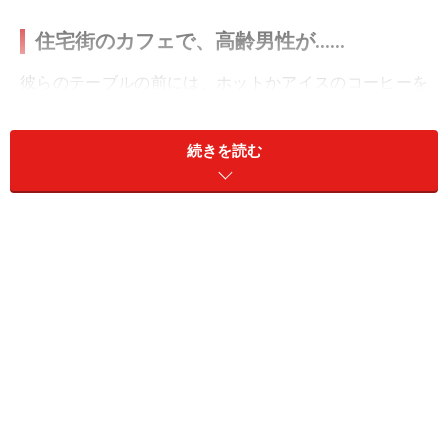
住宅街のカフェで、高齢男性が……
彼らのテーブルの前には、ホットかアイスのコーヒーを
頼んだと思われるカップもしくはグラスがひとつずつ。
何かを食べた形跡もない。そして彼らは何もしていな
続きを読む
い。
他のひとり客はみな何かをしている。30代くらいのサラ
リーマンはパソコンで仕事をしているし、アラサー女性
は書類を読み込んでいる。学生らしき若者はスマホを凝
視する。だが、転々と座っている年配男性たちはみな一
様に、あらぬ方向を見つめているのだ。何をしているわ
けでもない、誰かを待っているわけでもない。おそらく
70代半ばくらいの男性たちである。