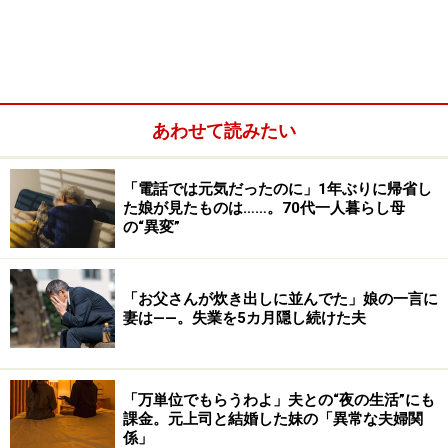
あわせて読みたい
「電話では元気だったのに」1年ぶりに帰省し
た娘が見たものは……。70代一人暮らし母
の“異変”
「お父さんが炊き出しに並んでた」娘の一言に
一方で奥のほうに座っている同世代の女性グループは、
妻は――。失業を5カ月隠し続けた夫
わいわいと楽しそうだ。何やら習い事をしている人たち
らしく、「グループ展を開く計画」を話し合っているよ
うだ。意見が飛び交い、そのたびに笑い声も飛ぶ。男性
「万単位でもらうわよ」夫との“夜の生活”にも
課金。元上司と結婚した妹の「異常な夫婦関
ひとり客たちとの表情の違いが顕著で、なんともいえな
係」