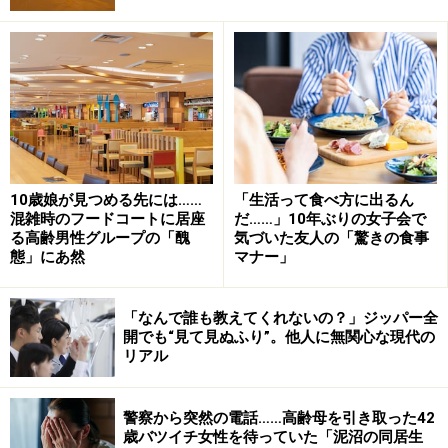
い気持ちになった。
父の憂鬱「今さら何をすれば……」
「わかります。うちもそうなんですよ」
そう言うのはコズエさん（40歳）だ。彼女には後期高齢
者となった父、70代に入ったばかりの母がいる。
10歳娘が見つめる先には……
「生活って食べ方に出るん
混雑時のフードコートに居座
だ……」10年ぶりの女子会で
「自宅から1時間ほどのところに両親が住んでいるんで
る高齢男性グループの「醜
気づいた友人の「驚きの食事
態」にあ然
マナー」
すが、私も仕事と家庭があるので、なかなか実家に立ち
寄れなくて」
「なんで誰も教えてくれないの？」ジッパー全
開でも“見て見ぬふり”。他人に無関心な現代の
だが先日、母が友だちと旅行することになり、父がひと
リアル
りでどうしているか心配になって、平日、午後休をとっ
て実家に行ってみた。
警察から突然の電話……高齢母を引き取った42
歳バツイチ女性を待っていた「泥沼の同居生