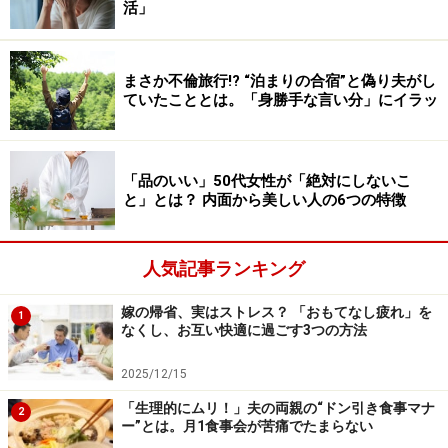
活」
「そうしたら父が居間でぼーっとしているわけです。何
をするでもなく。ごはんはどうしているのと聞くと、夕
方、コンビニに行っておかずを買うと。冷凍庫をあけた
まさか不倫旅行!? “泊まりの合宿”と偽り夫がし
ら母が惣菜などをパックに入れて置いていってる。でも
ていたこととは。「身勝手な言い分」にイラッ
解凍するのが面倒だと。そのままレンジで解凍できるの
に……」
「品のいい」50代女性が「絶対にしないこ
と」とは？ 内面から美しい人の6つの特徴
ずっと家にいるのかと尋ねると、ときどき散歩に出ると
父は答えた。散歩ルートにはやはりチェーンのカフェが
入っており、そこで一休みするのだそう。
人気記事ランキング
嫁の帰省、実はストレス？ 「おもてなし疲れ」を
1
「思わず、お父さん、何か趣味でも作ったら？ と言って
なくし、お互い快適に過ごす3つの方法
しまいました。地域のサークルとか、それほどお金をか
2025/12/15
けなくてもできることがある。うちの母はもともと社交
的で、長く仕事もしていたから友人が多いんです。でも
「生理的にムリ！」夫の両親の“ドン引き食事マナ
2
ー”とは。月1食事会が苦痛でたまらない
夫の母はずっと専業主婦だった人。その義母が義父の定