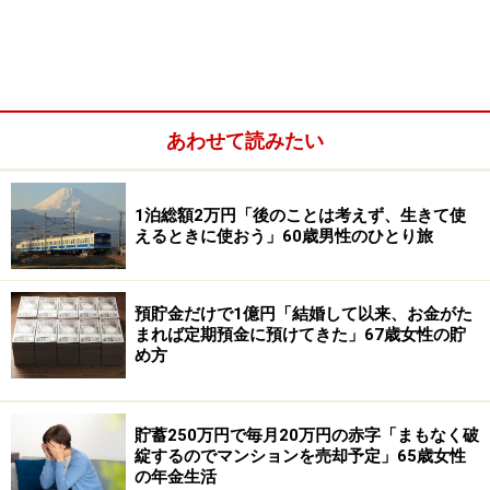
あわせて読みたい
1泊総額2万円「後のことは考えず、生きて使
■家族構成
えるときに使おう」60歳男性のひとり旅
本人のみ
■金融資産
預貯金だけで1億円「結婚して以来、お金がた
まれば定期預金に預けてきた」67歳女性の貯
年収：300万円
め方
金融資産：現預金700万円、リスク資産300万円
■リスク資産の内訳
貯蓄250万円で毎月20万円の赤字「まもなく破
綻するのでマンションを売却予定」65歳女性
・投資信託：100万円、日本株：150万円、純金積立：50
の年金生活