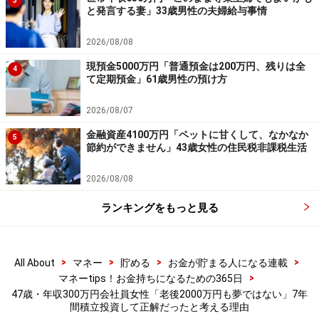
3
と発言する妻」33歳男性の夫婦給与事情
引き出す時期は「現金が必要な時、当日の金価格が予想
より上がっていたら必要な分だけ売却する」とのこと。
2026/08/08
現預金5000万円「普通預金は200万円、残りは全
4
ご自身について「欲しいと思った株はすぐに買ってしま
て定期預金」61歳男性の預け方
う。最安値を狙っていてもなかなか下がらない時は我慢
できなくなる」とコメントされています。
2026/08/07
金融資産4100万円「ペットに甘くして、なかなか
5
節約ができません」43歳女性の住民税非課税生活
それでも「一喜一憂しなくなった」と感じているという
投稿者。
2026/08/08
ランキングをもっと見る
「投資に使った以外のお金を支出と考えるようになり、
回した金額に一喜一憂しなくなった。もっとお金を投資
に回したいと考えるようになり、徐々に金額を上げると
>
>
>
>
All About
マネー
貯める
お金が貯まる人になる連載
利益も上がるようになった。基本的に積立投資商品は
>
マネーtips！お金持ちになるための365日
（金以外）売却しない」と意識されてきたそう。
47歳・年収300万円会社員女性「老後2000万円も夢ではない」7年
間積立投資して正解だったと考える理由