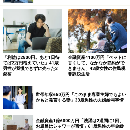
万円
■積立投資実績
（※商品名の詳細が不明なものも原文ママ
記載）
・eMAXIS Slim 全世界株式（オール・カントリー）／確
定拠出年金：2022年から継続中
・eMAXIS Slim 米国株式（S＆P500）／確定拠出年金：
「利益は2800円。あと1日待
金融資産4100万円「ペットに
2022年から継続中
てば2万円増えていた」41歳
甘くして、なかなか節約がで
・eMAXIS Slim新興株マネDC／確定拠出年金：2022年か
男性が我慢できずに売った2
きません」43歳女性の住民税
銘柄
非課税生活
ら継続中
・純金積立：2017年から継続中
・ロボットアドバイザーWealthNavi：2020年～2023年ま
世帯年収650万円「このまま専業主婦でもよい
で
かもと発言する妻」33歳男性の夫婦給与事情
2017年から積立投資を続けてきたという今回の投稿者。
金融資産1億6000万円「洗濯は2週間に1回、
お風呂はシャワーが習慣」61歳男性の年金繰