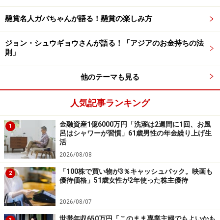
いった。eMAXIS Slim米国株式（S＆P500）は、円安の
影響もあってか、最初からグングン上がり続け、運用益
懸賞名人ガバちゃんが語る！懸賞の楽しみ方
15％を維持する優れもの。eMAXIS Slim新興株マネDC
ジョン・シュウギョウさんが語る！「アジアのお金持ちの法
は、運用益は出ているが、他に比べてなかなか上がら
則」
ず。純金積立は、以前に比べて桁違いに上がっている
が、途中で崩して使っていたので全体的な金額は少な
他のテーマも見る
い」と説明されています。
人気記事ランキング
47歳・年収300万円会社員女性の思う積立
投資のメリットや新NISAのプランは？
金融資産1億6000万円「洗濯は2週間に1回、お風
1
呂はシャワーが習慣」61歳男性の年金繰り上げ生
活
積立投資を始めてよかった点として、「老後2000万円も
2026/08/08
夢ではなくなりそうで、正直ホッとしている」とコメン
「100株で買い物が3％キャッシュバック。映画も
ト。「基本的に積立投資は引き出す物では無いと思うの
2
優待価格」51歳女性が2年使った株主優待
で、気になる商品が他に出てきても既存の売却ではなく
新しい枠で買い足した方がいい」とのことです。
2026/08/07
世帯年収650万円「このまま専業主婦でもよいかも