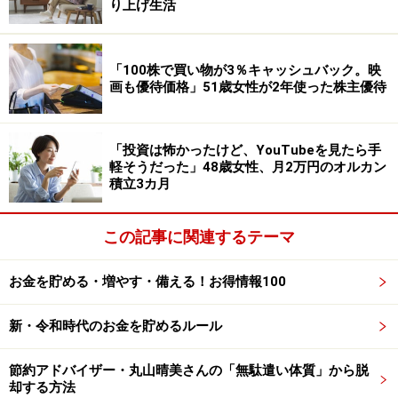
投資額はeMAXIS Slim 全世界株式（オール・カントリ
り上げ生活
ー）で「月7000円」、eMAXIS Slim米国株式（S＆
P500）に「月7000円」、eMAXIS Slim新興株マネDCに
「100株で買い物が3％キャッシュバック。映
「月7000円」、純金積立に「月3000円」で積み立てして
画も優待価格」51歳女性が2年使った株主優待
いるとのこと。
「投資は怖かったけど、YouTubeを見たら手
運用実績についてはeMAXIS Slim 全世界株式（オール・
軽そうだった」48歳女性、月2万円のオルカン
カントリー）が「元本約20万円→運用益込約30万円」、
積立3カ月
eMAXIS Slim米国株式（S＆P500）が「元本約20万円→
運用益込約40万円」、eMAXIS Slim新興株マネDCが「元
この記事に関連するテーマ
本約20万円→運用益込約25万円」、純金積立が「元本約
30万円→運用益込約60万円」と、バランスよくしっかり
お金を貯める・増やす・備える！お得情報100
と利益を生み出している様子。
新・令和時代のお金を貯めるルール
「eMAXIS Slim 全世界株式（オール・カントリー）は最
節約アドバイザー・丸山晴美さんの「無駄遣い体質」から脱
初はマイナスだったが、月に1000円ほど徐々に上がって
却する方法