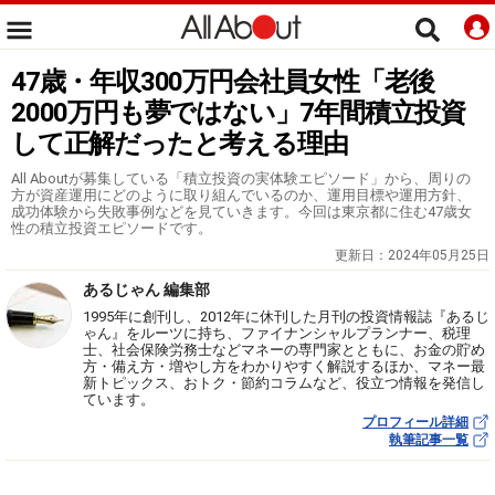
47歳・年収300万円会社員女性「老後
2000万円も夢ではない」7年間積立投資
して正解だったと考える理由
All Aboutが募集している「積立投資の実体験エピソード」から、周りの
方が資産運用にどのように取り組んでいるのか、運用目標や運用方針、
成功体験から失敗事例などを見ていきます。今回は東京都に住む47歳女
性の積立投資エピソードです。
更新日：
2024年05月25日
あるじゃん 編集部
1995年に創刊し、2012年に休刊した月刊の投資情報誌『あるじ
ゃん』をルーツに持ち、ファイナンシャルプランナー、税理
士、社会保険労務士などマネーの専門家とともに、お金の貯め
方・備え方・増やし方をわかりやすく解説するほか、マネー最
新トピックス、おトク・節約コラムなど、役立つ情報を発信し
ています。
プロフィール詳細
執筆記事一覧