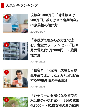
人気記事ランキング
現預金5000万円「普通預金は
1
200万円、残りは全て定期預金」
61歳男性の預け方
2026/08/07
「市役所で朝から夕方まで涼
2
む。食堂のラーメンは500円」8
月の電気代1万2000円・69歳男
性の夏
2026/08/03
「住宅ローン完済、夫婦とも厚
3
生年金でよかった」月2万円貯金
する68歳男性の年金生活
2026/08/06
「シャワーがお湯になるまでの
4
水は庭の花や野菜へ」8月の電気
代7000円・61歳女性の夏の節約