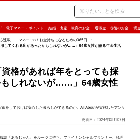
ド・電子マネー・ポイント
結婚・出産・教育のお金
退職金・老後のお金
税
る連載
マネーtips！お金持ちになるための365日
も採用してくれる所があったかもしれないが……」64歳女性が語る年金生活
円「資格があれば年をとっても採
もしれないが……」64歳女性
をしておけば安心した暮らしができるのか。All Aboutが実施したアンケ
更新日：2024年05月07日
資情報誌『あるじゃん』をルーツに持ち、ファイナンシャルプランナー、税理