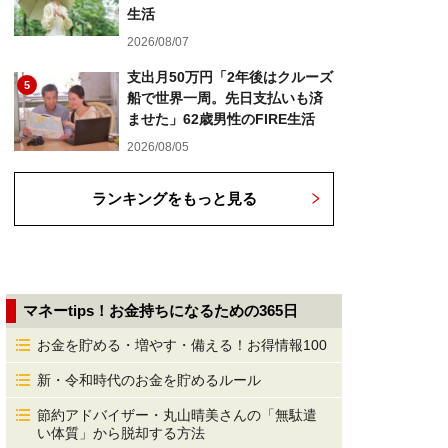
生活
2026/08/07
支出月50万円「2年後はクルーズ
5
船で世界一周。先日支払いも済
ませた」62歳男性のFIRE生活
2026/08/05
ランキングをもっと見る
マネーtips！お金持ちになるための365日
お金を貯める・増やす・備える！お得情報100
新・令和時代のお金を貯めるルール
節約アドバイザー・丸山晴美さんの「無駄遣
い体質」から脱却する方法