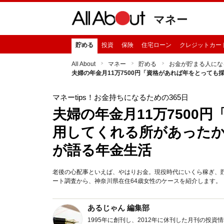
マネー
貯める
投資
保険
住宅ローン
クレジットカー
All About
マネー
貯める
お金が貯まる人にな
夫婦の年金月11万7500円「資格があれば年をとって
マネーtips！お金持ちになるための365日
夫婦の年金月11万7500
用してくれる所があったか
が語る年金生活
老後の心配事といえば、やはりお金。現役時代にいくら稼ぎ、貯蓄
ート調査から、神奈川県在住64歳女性のケースを紹介します。
あるじゃん 編集部
1995年に創刊し、2012年に休刊した月刊の投