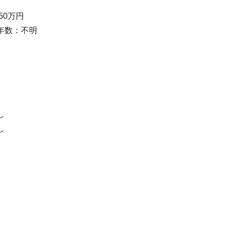
50万円
年数：不明
し
し