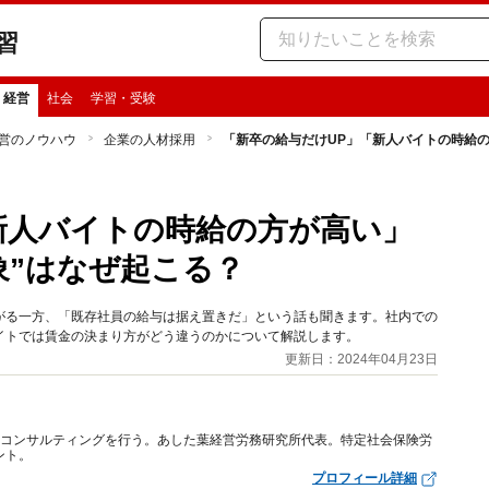
習
・経営
社会
学習・受験
営のノウハウ
企業の人材採用
「新卒の給与だけUP」「新人バイトの時給の
新人バイトの時給の方が高い」
象”はなぜ起こる？
がる一方、「既存社員の給与は据え置きだ」という話も聞きます。社内での
イトでは賃金の決まり方がどう違うのかについて解説します。
更新日：2024年04月23日
るコンサルティングを行う。あした葉経営労務研究所代表。特定社会保険労
ント。
プロフィール詳細