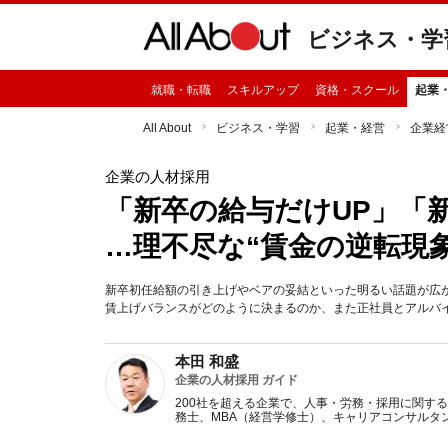
ビジネス・学
就職・転職
スキルアップ
資格・スクール
起業
All About
ビジネス・学習
起業・経営
企業経
企業の人材採用
「新卒の給与だけUP」「
…理不尽な“賃金の逆転現
新卒初任給額の引き上げやベアの妥結といった明るい話題が広
賃上げバランスがどのように決まるのか、また正社員とアルバ
本田 和盛
企業の人材採用 ガイド
200社を超える企業で、人事・労務・採用に関す
務士、MBA（経営学修士）、キャリアコンサルタ