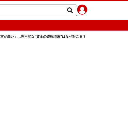
方が高い」…理不尽な“賃金の逆転現象”はなぜ起こる？