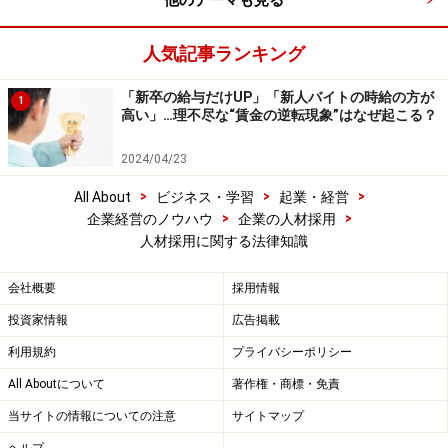
他のテーマも見る
人気記事ランキング
「新卒の給与だけUP」「新人バイトの時給の方が
1
高い」…理不尽な“賃金の逆転現象”はなぜ起こる？
2024/04/23
>
>
>
All About
ビジネス・学習
起業・経営
>
>
企業経営のノウハウ
企業の人材採用
人材採用に関する法律知識
会社概要
採用情報
投資家情報
広告掲載
利用規約
プライバシーポリシー
All Aboutについて
著作権・商標・免責
当サイトの情報についての注意
サイトマップ