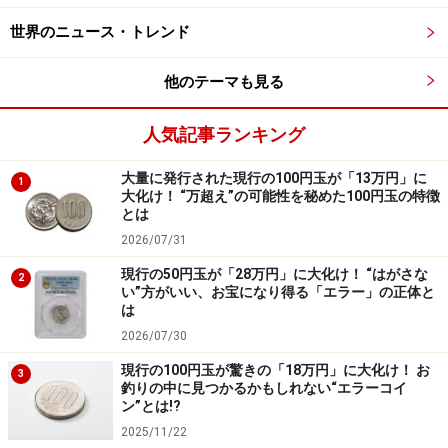
後で、カバンに注射器が入っていました。それが見つか
世界のニュース・トレンド
り、その場で逮捕されてパトカーで警察署に連れて行か
れました」
他のテーマも見る
覚醒剤の使用・所持の罪で1年半の執行猶予を受けた山
人気記事ランキング
田さんは、それまで勤めていた職場に罪状が伝わり、仕
事を解雇されました。この時、Aさんとの関係は断ち切
大量に発行された現行の100円玉が「13万円」に
1
大化け！ “万超え”の可能性を秘めた100円玉の特徴
り、薬物の使用はやめることを決意します。
とは
2026/07/31
SNSで新しく出会った人は、またもや覚醒
現行の50円玉が「28万円」に大化け！ “はがさな
剤の使用者
2
い”方がいい、お宝になり得る「エラー」の正体と
は
3、4年ほど地元でアルバイト生活をした後、山田さんは
2026/07/30
仕事を探すため東京に引っ越して職業訓練学校に通い、
現行の100円玉が驚きの「18万円」に大化け！ お
3
無事に正社員の仕事に就くことができました。
釣りの中に見つかるかもしれない“エラーコイ
ン”とは!?
2025/11/22
しかし、1回目の逮捕から8年が経った頃、SNSで再び覚