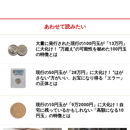
た。
あわせて読みたい
大量に発行された現行の100円玉が「13万円」
に大化け！ “万超え”の可能性を秘めた100円玉
の特徴とは
現行の50円玉が「28万円」に大化け！ “はが
さない”方がいい、お宝になり得る「エラー」
の正体とは
現行の10円玉が「9万2000円」に大化け！自
宅に残っているかもしれない「高額になる10
「私はゲイなんですが、ゲイの人たちは友達を作れる場
円玉」の特徴とは
所がどうしても限られるんですね。例えば男女（異性愛
者）だったら、気軽に合コンとかあるじゃないですか。