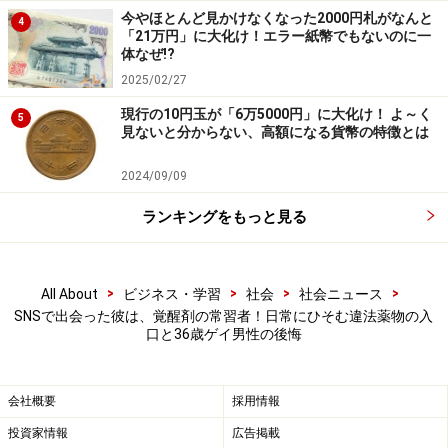
醒剤を使用している人に出会ってしまいます。
今やほとんど見かけなくなった2000円札がなんと
4
「21万円」に大化け！エラー紙幣でもないのに一
体なぜ!?
「もちろんSNSで出会う人の大半は薬物を使用していま
2025/02/27
せん。ただ、薬物を持っている人にも出会う可能性があ
現行の10円玉が「6万5000円」に大化け！ よ～く
5
るのがSNSの怖いところです。薬物を再び始めた時は、
見ないと分からない、高額になる貨幣の特徴とは
また逮捕されたらどうしようとドキドキしていました
2024/09/09
が、その緊張感が過ぎるとまた慣れてしまうんですよ
ね……」
ランキングをもっと見る
再び覚醒剤に手を染めてから半年も経たない頃。山田さ
>
>
>
>
All About
ビジネス・学習
社会
社会ニュース
んは、朝、出社するために自宅を出て歩いている途中
SNSで出会った彼は、覚醒剤の常習者！日常にひそむ違法薬物の入
で、私服の警察官に取り囲まれ、令状（逮捕状）を提示
口と36歳ゲイ男性の後悔
されて逮捕されました。
会社概要
採用情報
「警察が待ち伏せていたということは、（薬物の使用
投資家情報
広告掲載
の）確かな証拠があったからだと思います。どこかから