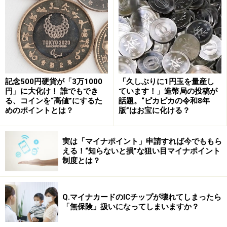
でも、ゲイ同士ではなかなかそういった機会がありませ
ん。なので、私の場合はSNSに頼るしかありませんでし
た」
20歳の頃、山田さんはSNSで交友関係を広げていくなか
記念500円硬貨が「3万1000
「久しぶりに1円玉を量産し
で、Aさんと知り合いました。2人だけの場所でAさんが
円」に大化け！ 誰でもでき
ています！」造幣局の投稿が
バッグから覚醒剤を取り出した瞬間、山田さんは「怖い
る、コインを“高値”にするた
話題。“ピカピカの令和8年
と思った」と話します。
めのポイントとは？
版”はお宝に化ける？
「今考えるとAさんは覚醒剤を使って、自分との依存関
実は「マイナポイント」申請すれば今でももら
える！“知らないと損”な狙い目マイナポイント
係を築こうとしたのかもしれません。でも、その時は薬
制度とは？
物の恐ろしさなど何も分かっておらず、雰囲気に流され
て一緒に使ってしまいました。自分自身が弱かったなと
思います」
Q.マイナカードのICチップが壊れてしまったら
「無保険」扱いになってしまいますか？
「薬物に依存しているわけじゃないから大