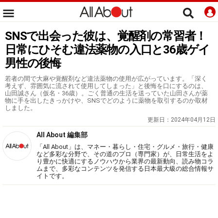
SNSで出会った彼は、覚醒剤の常習者！
日常にひそむ違法薬物の入口と36歳ゲイ
男性の後悔
若者の間で大麻や覚醒剤など違法薬物の使用が広がっています。「深く
考えず、雰囲気に流されて使用してしまった」と後悔を口にするのは、
山田誠さん（仮名・36歳）。ごく普通の生活を送っていた山田さんが薬
物に手を出したきっかけや、SNSでどのように薬物を取引するのか取材
しました。
更新日：
2024年04月12日
All About 編集部
「All About」は、マネー・暮らし・住宅・グルメ・旅行・健康
など多彩な分野で、その道のプロ（専門家）が、日常生活をよ
り豊かに快適にするノウハウから業界の最新動向、読み物コラ
ムまで、多彩なコンテンツを発信する日本最大級の総合情報サ
イトです。