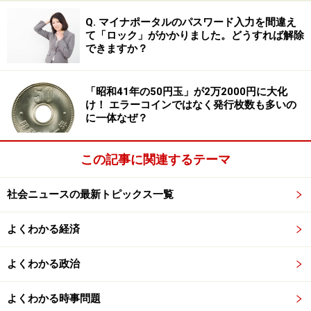
丈夫」という過信
Q. マイナポータルのパスワード入力を間違え
て「ロック」がかかりました。どうすれば解除
山田さんが覚醒剤を使用し始めた頃、ちょうど有名人が
できますか？
違法薬物の使用で逮捕されたというニュースが大きく報
道されました。自分も逮捕されるのではと不安を感じな
「昭和41年の50円玉」が2万2000円に大化
がらも、薬物の依存性を感じないまま普段通りの生活を
け！ エラーコインではなく発行枚数も多いの
に一体なぜ？
送れていたことが、「自分は大丈夫」という過信につな
がったと言います。
この記事に関連するテーマ
地方にある実家に住みながら、月に1回程度、Aさんと会
社会ニュースの最新トピックス一覧
う時だけ覚醒剤を使用する生活を4年ほど続けていた
頃、24歳の時、山田さんは逮捕されました。
よくわかる経済
「夜中、繁華街を歩いていたら職質（職務質問）を受け
よくわかる政治
たんです。警察官はなんとなくコイツは怪しい……という
のが分かるんだと思います。ちょうど覚醒剤を使用した
よくわかる時事問題