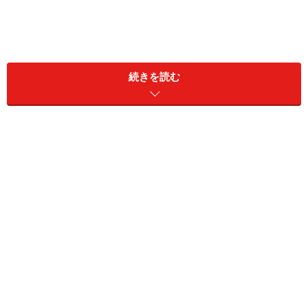
「深く考えず、雰囲気に流されて使用してしまった」と
後悔を口にするのは、山田誠さん（仮名・36歳）。覚醒
続きを読む
剤使用の罪で2度逮捕され、職を失い、家族との間に亀
裂ができ、生活の全てが壊れたと話します。ごく普通の
生活を送っていた山田さんが薬物に手を出したきっかけ
や、SNSでどのように薬物を取引するのか取材しまし
た。
薬物使用のきっかけは、ゲイ友達との出会
い
新宿駅近くの待ち合わせ場所に現れた山田さん。深々と
お辞儀をしてあいさつする様子から、礼儀正しく真面目
な性格がうかがえます。同性愛者でもある山田さんが、
薬物に手を出したきっかけはSNSでの出会いにありまし