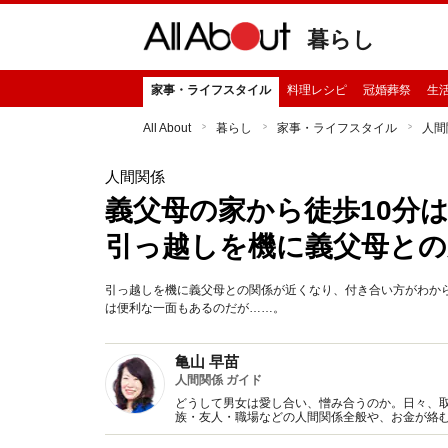
暮らし
家事・ライフスタイル
料理レシピ
冠婚葬祭
生
All About
暮らし
家事・ライフスタイル
人間
人間関係
義父母の家から徒歩10分
引っ越しを機に義父母との
引っ越しを機に義父母との関係が近くなり、付き合い方がわか
は便利な一面もあるのだが……。
亀山 早苗
人間関係 ガイド
どうして男女は愛し合い、憎み合うのか。日々、
族・友人・職場などの人間関係全般や、お金が絡
魅力の秘密』など著書多数。