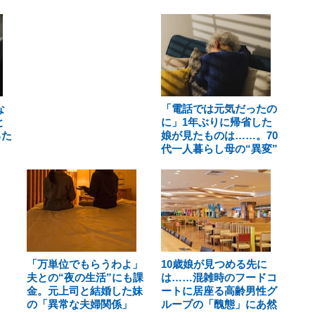
な
「電話では元気だったの
と
に」1年ぶりに帰省した
るた
娘が見たものは……。70
代一人暮らし母の“異変”
「万単位でもらうわよ」
10歳娘が見つめる先に
夫との“夜の生活”にも課
は……混雑時のフードコ
金。元上司と結婚した妹
ートに居座る高齢男性グ
の「異常な夫婦関係」
ループの「醜態」にあ然