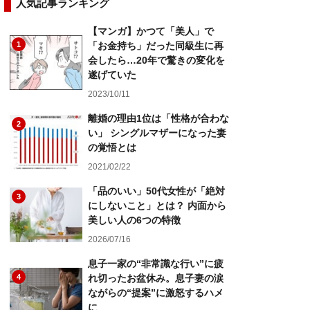
人気記事ランキング
【マンガ】かつて「美人」で
1
「お金持ち」だった同級生に再
会したら…20年で驚きの変化を
遂げていた
2023/10/11
離婚の理由1位は「性格が合わな
2
い」 シングルマザーになった妻
の覚悟とは
2021/02/22
「品のいい」50代女性が「絶対
3
にしないこと」とは？ 内面から
美しい人の6つの特徴
2026/07/16
息子一家の“非常識な行い”に疲
4
れ切ったお盆休み。息子妻の涙
ながらの“提案”に激怒するハメ
に