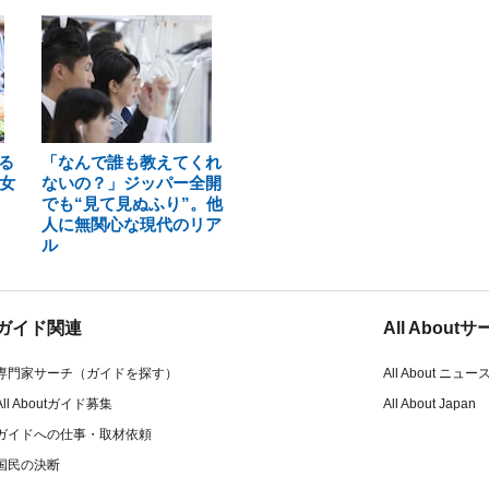
る
「なんで誰も教えてくれ
女
ないの？」ジッパー全開
でも“見て見ぬふり”。他
人に無関心な現代のリア
ル
ガイド関連
All Abou
専門家サーチ（ガイドを探す）
All About ニュー
All Aboutガイド募集
All About Japan
ガイドへの仕事・取材依頼
国民の決断