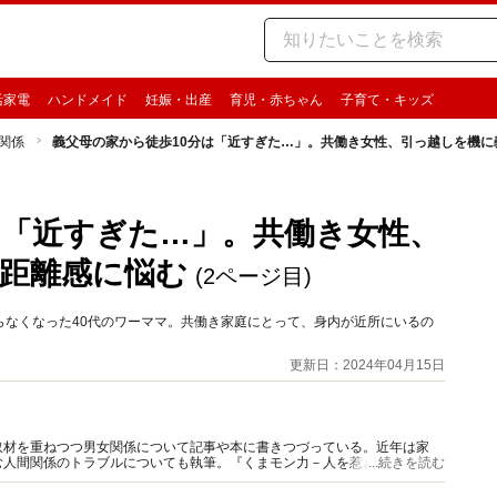
活家電
ハンドメイド
妊娠・出産
育児・赤ちゃん
子育て・キッズ
関係
義父母の家から徒歩10分は「近すぎた…」。共働き女性、引っ越しを機に
は「近すぎた…」。共働き女性、
距離感に悩む
(2ページ目)
らなくなった40代のワーママ。共働き家庭にとって、身内が近所にいるの
更新日：2024年04月15日
取材を重ねつつ男女関係について記事や本に書きつづっている。近年は家
む人間関係のトラブルについても執筆。『くまモン力－人を惹きつける愛と
...続きを読む