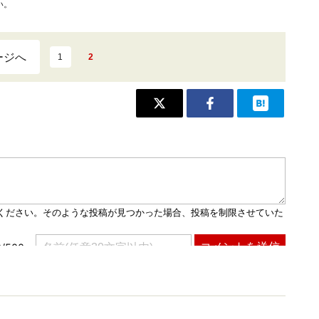
い。
ージへ
1
2