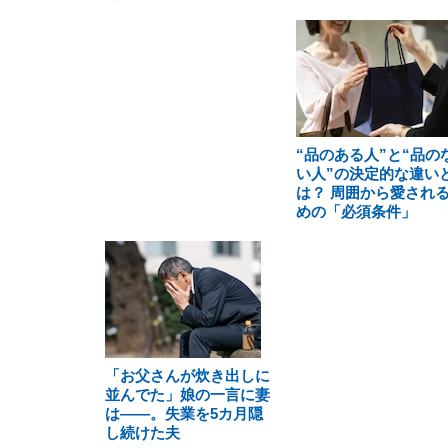
“品のある人”と“品の
い人”の決定的な違い
は？ 周囲から愛され
めの「必須条件」
「お父さんが炊き出しに
並んでた」娘の一言に妻
は――。失業を5カ月隠
し続けた夫