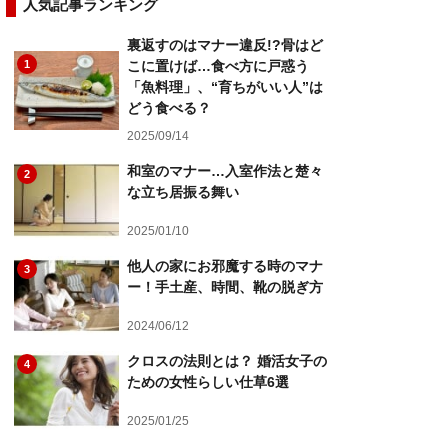
人気記事ランキング
裏返すのはマナー違反!?骨はど
1
こに置けば…食べ方に戸惑う
「魚料理」、“育ちがいい人”は
どう食べる？
2025/09/14
和室のマナー…入室作法と楚々
2
な立ち居振る舞い
2025/01/10
他人の家にお邪魔する時のマナ
3
ー！手土産、時間、靴の脱ぎ方
2024/06/12
クロスの法則とは？ 婚活女子の
4
ための女性らしい仕草6選
2025/01/25