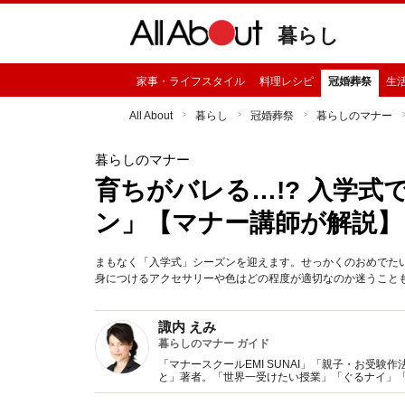
暮らし
家事・ライフスタイル
料理レシピ
冠婚葬祭
生
All About
暮らし
冠婚葬祭
暮らしのマナー
暮らしのマナー
育ちがバレる…!? 入学式
ン」【マナー講師が解説】
まもなく「入学式」シーズンを迎えます。せっかくのおめでた
身につけるアクセサリーや色はどの程度が適切なのか迷うこと
諏内 えみ
暮らしのマナー ガイド
「マナースクールEMI SUNAI」「親子・お受験作法教室 」代表。 大ベストセラー「『育ち
と」著者。「世界一受けたい授業」「ぐるナイ」「ホン
ラマで女優のエレガント所作指導にも定評。