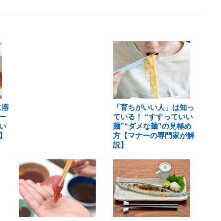
に溶
「育ちがいい人」は知っ
ー
ている！ “すすっていい
い
麺”“ダメな麺”の見極め
】
方【マナーの専門家が解
説】