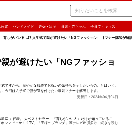
活家電
ハンドメイド
妊娠・出産
育児・赤ちゃん
子育て・キッズ
育ちがバレる…!? 入学式で親が避けたい「NGファッション」【マナー講師が解
で親が避けたい「NGファッショ
い式ですから、華やかな服装でお祝いの気持ちを示したいもの。とはいえ、
も。今回は入学式で親が気を付けたい服装マナーを解説します。
更新日：2024年04月04日
がいい人』だけが知っているこ
マでっか！？TV」「王様のブランチ」等テレビ出演多数。 映画やド
...続きを読む