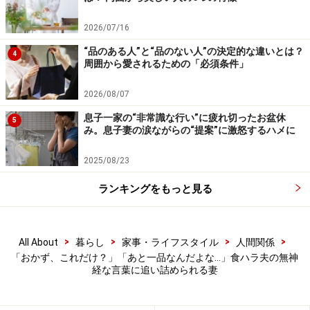
2026/07/16
“品のある人”と“品のない人”の決定的な違いとは？
4
周囲から愛されるための「必須条件」
2026/08/07
息子一家の“非常識な行い”に疲れ切ったお盆休
5
み。息子妻の涙ながらの“提案”に激怒するハメに
2025/08/23
ランキングをもっと見る
>
>
>
>
All About
暮らし
家事・ライフスタイル
人間関係
「おかず、これだけ？」「あと一品なんだよな…」食ハラ夫の無神
経な言葉に追い詰められる妻