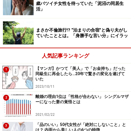
歳バツイチ女性を待っていた「泥沼の同居生
活」
まさか不倫旅行!? “泊まりの合宿”と偽り夫がし
ていたこととは。「身勝手な言い分」にイラッ
人気記事ランキング
【マンガ】かつて「美人」で「お金持ち」だった
1
同級生に再会したら…20年で驚きの変化を遂げて
いた
2023/10/11
離婚の理由1位は「性格が合わない」 シングルマザ
2
ーになった妻の覚悟とは
2021/02/22
「品のいい」50代女性が「絶対にしないこと」と
3
は？ 内面から美しい人の6つの特徴