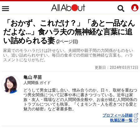
「おかず、これだけ？」「あと一品なん
だよな…」食ハラ夫の無神経な言葉に追
い詰められる妻
(2ページ目)
家庭でのモラハラだけは許せない。夫婦間や親子間の力関係がものをい
い、追い詰められやすい。毎日の食卓での些細で無神経な言葉も、ハラ
スメントになりがちだ。
更新日：
2024年03月12日
亀山 早苗
人間関係 ガイド
どうして男女は愛し合い、憎み合うのか。日々、取材を重ねつ
つ男女関係について記事や本に書きつづっている。近年は家
族・友人・職場などの人間関係全般や、お金が絡む人間関係の
トラブルについても執筆。『くまモン力－人を惹きつける愛と
魅力の秘密』など著書多数。
プロフィール詳細
執筆記事一覧