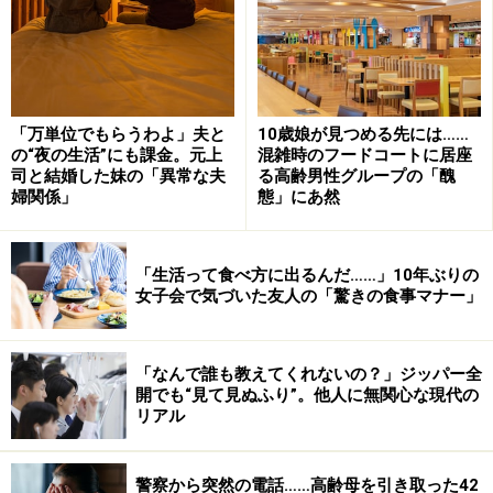
「万単位でもらうわよ」夫と
10歳娘が見つめる先には……
の“夜の生活”にも課金。元上
混雑時のフードコートに居座
司と結婚した妹の「異常な夫
る高齢男性グループの「醜
婦関係」
態」にあ然
「生活って食べ方に出るんだ……」10年ぶりの
女子会で気づいた友人の「驚きの食事マナー」
「なんで誰も教えてくれないの？」ジッパー全
開でも“見て見ぬふり”。他人に無関心な現代の
リアル
警察から突然の電話……高齢母を引き取った42