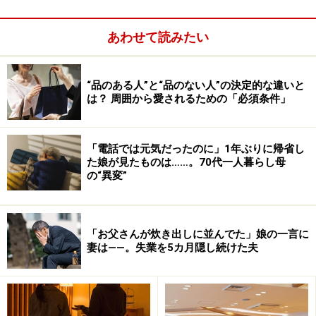
あわせて読みたい
“品のある人”と“品のない人”の決定的な違いと
は？ 周囲から愛されるための「必須条件」
「電話では元気だったのに」1年ぶりに帰省し
た娘が見たものは……。70代一人暮らし母
の“異変”
「お父さんが炊き出しに並んでた」娘の一言に
妻は――。失業を5カ月隠し続けた夫