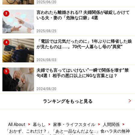
2025/06/20
それでも子どもたちを寝かしつけて、ひとりリビングで
言われたら離婚される!? 夫婦関係が破綻しかけて
3
いる夫・妻の「危険な口癖」4選
ソファに沈み込みながら、ユミさんは真剣に離婚を考え
た。ただ、どう考えてもこの状況で離婚したら、子ども
2025/08/25
たちと3人、路頭に迷うのはわかっている。だから「我
「電話では元気だったのに」1年ぶりに帰省した娘
4
慢」した。するしかなかった。
が見たものは……。70代一人暮らし母の“異変”
2026/08/03
＞夫のモラハラ発言は止まらない
夫婦でも言ってはいけない“一瞬で関係を壊す”禁
5
※記事内容は執筆時点のものです。最新の内容をご確認くださ
句4選！ 相手の悪口以上にNGな言葉とは？
い。
2024/08/20
ランキングをもっと見る
次のページへ
1
/
2
>
>
>
>
All About
暮らし
家事・ライフスタイル
人間関係
「おかず、これだけ？」「あと一品なんだよな…」食ハラ夫の無神