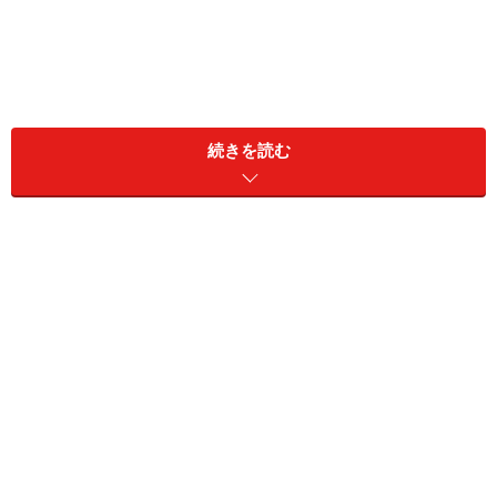
続きを読む
今でも許せない夫のモラハラ
「産休・育休時代の夫の言動を今も忘れられずにいま
す。この先どんなに夫が家族のために尽くしてくれて
も、私は心のどこかで許せないままだと思う」
ユミさん（42歳）はそう言う。結婚して12年経ち、長女
は10歳、次女は7歳になった。その間、ユミさんは産休
と育休をとりながら仕事を続けてきた。
「ふたり目が産まれたとき、上はまだ3歳。幼子と乳飲
み子を抱えて、本当にひとりで大変だった。『地域マ