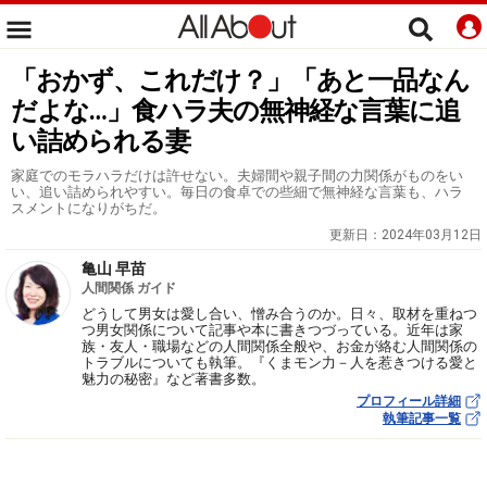
「おかず、これだけ？」「あと一品なん
だよな…」食ハラ夫の無神経な言葉に追
い詰められる妻
家庭でのモラハラだけは許せない。夫婦間や親子間の力関係がものをい
い、追い詰められやすい。毎日の食卓での些細で無神経な言葉も、ハラ
スメントになりがちだ。
更新日：
2024年03月12日
亀山 早苗
人間関係 ガイド
どうして男女は愛し合い、憎み合うのか。日々、取材を重ねつ
つ男女関係について記事や本に書きつづっている。近年は家
族・友人・職場などの人間関係全般や、お金が絡む人間関係の
トラブルについても執筆。『くまモン力－人を惹きつける愛と
魅力の秘密』など著書多数。
プロフィール詳細
執筆記事一覧