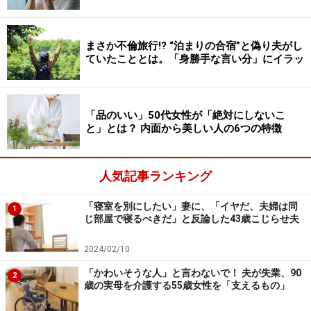
時、彼は転職したばかりで大きなストレスを抱えていた
んでしょうね。私もそれを思いやることはできなかっ
まさか不倫旅行!? “泊まりの合宿”と偽り夫がし
た」
ていたこととは。「身勝手な言い分」にイラッ
ただ、子どもは生きているのだ。仕事は明日まで待って
もできるが、子どもの食事は明日まで待てない。育児は
「品のいい」50代女性が「絶対にしないこ
常に待ったなしだということを夫も理解できなかったの
と」とは？ 内面から美しい人の6つの特徴
だろう。
人気記事ランキング
「ある日夫が『きみはだいたい要領が悪いんじゃない
の？ 育休だったら暇でしょ。どうして家事がきちんとで
「寝室を別にしたい」妻に、「イヤだ、夫婦は同
1
じ部屋で寝るべきだ」と反論した43歳こじらせ夫
きないわけ？ 稼いでないなら家事くらいちゃんとやって
よ』とうんざりしたように言ったんです。私はショック
2024/02/10
で固まってしまい、無意識にボロボロ涙がこぼれてき
「かわいそうな人」と言わないで！ 夫が失業、90
2
て……。夫も焦ったようですが、謝ることもできなかった
歳の実母を介護する55歳女性を「支えるもの」
ようで、自室にこもってしまいました」