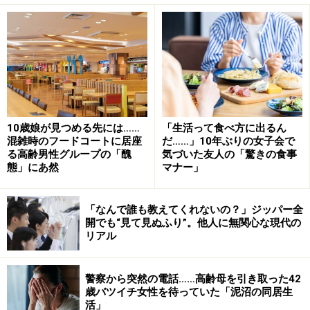
結局、助けてくれたのは近所のママだった。「大丈夫、
大丈夫」と彼女に言ってもらったことで、少しずつ平常
心を取り戻していった。夫はまるきり役に立たなかった
という。
10歳娘が見つめる先には……
「生活って食べ方に出るん
混雑時のフードコートに居座
だ……」10年ぶりの女子会で
毒夫は私に言った「おかず、これだけ？」
る高齢男性グループの「醜
気づいた友人の「驚きの食事
態」にあ然
マナー」
「役に立たないだけならまだしも、夫はあのころ本当に
毒夫でした。帰宅して食卓を見ると『おかず、これだ
「なんで誰も教えてくれないの？」ジッパー全
け？』とのたまう。冷凍食品をチンしてと頼んでも『オ
開でも“見て見ぬふり”。他人に無関心な現代の
リアル
レがやるの？』と。上の子のめんどうだけでも見てくれ
ればいいのに、子どもがまとわりつくと『オレだって疲
れて帰ってきてるんだけど』と。子どもが懐くのが嫌な
警察から突然の電話……高齢母を引き取った42
歳バツイチ女性を待っていた「泥沼の同居生
のかと思えば、週末は機嫌よく一緒に遊んでいる。当
活」