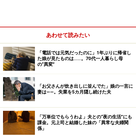
マ』さんに来てもらったこともあるけど、その人がまた
上から目線で……。どうして他人にこんなに叱られないと
いけないのかと泣いたこともあります。今思えば、彼女
は先輩としてアドバイスをくれただけなんだけど、こっ
あわせて読みたい
ちの心が弱っているから何でも過敏に受け止めてしまう
んですよね」
「電話では元気だったのに」1年ぶりに帰省し
た娘が見たものは……。70代一人暮らし母
の“異変”
「お父さんが炊き出しに並んでた」娘の一言に
妻は――。失業を5カ月隠し続けた夫
「万単位でもらうわよ」夫との“夜の生活”にも
課金。元上司と結婚した妹の「異常な夫婦関
係」