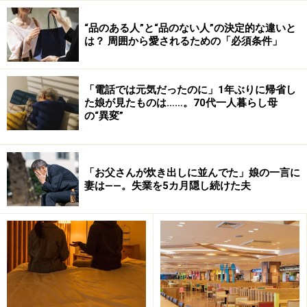
“品のある人”と“品のない人”の決定的な違いと
は？ 周囲から愛されるための「必須条件」
「電話では元気だったのに」1年ぶりに帰省し
た娘が見たものは……。70代一人暮らし母
の“異変”
「お父さんが炊き出しに並んでた」娘の一言に
妻は――。失業を5カ月隠し続けた夫