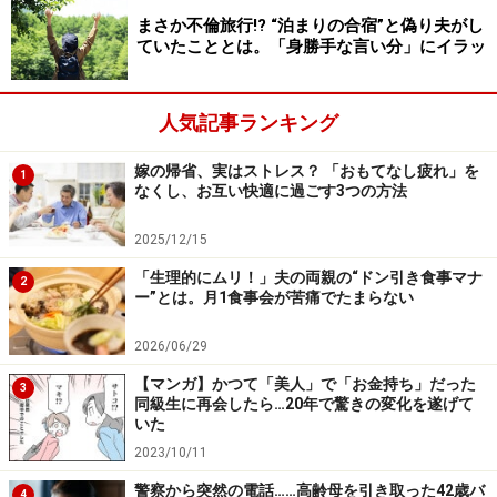
まさか不倫旅行!? “泊まりの合宿”と偽り夫がし
ていたこととは。「身勝手な言い分」にイラッ
人気記事ランキング
嫁の帰省、実はストレス？ 「おもてなし疲れ」を
1
なくし、お互い快適に過ごす3つの方法
2025/12/15
「生理的にムリ！」夫の両親の“ドン引き食事マナ
2
ー”とは。月1食事会が苦痛でたまらない
2026/06/29
【マンガ】かつて「美人」で「お金持ち」だった
3
同級生に再会したら…20年で驚きの変化を遂げて
いた
2023/10/11
警察から突然の電話……高齢母を引き取った42歳バ
4