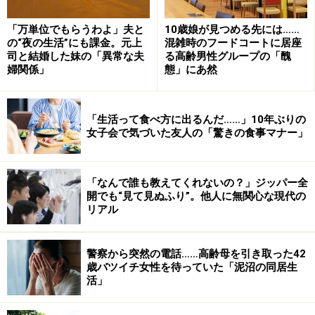
「万単位でもらうわよ」夫と
10歳娘が見つめる先には……
の“夜の生活”にも課金。元上
混雑時のフードコートに居座
司と結婚した妹の「異常な夫
る高齢男性グループの「醜
婦関係」
態」にあ然
「生活って食べ方に出るんだ……」10年ぶりの
女子会で気づいた友人の「驚きの食事マナー」
「なんで誰も教えてくれないの？」ジッパー全
開でも“見て見ぬふり”。他人に無関心な現代の
リアル
警察から突然の電話……高齢母を引き取った42
歳バツイチ女性を待っていた「泥沼の同居生
活」