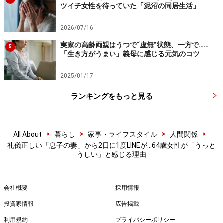
ツイチ女性を待っていた「泥沼の同居生活」
2026/07/16
実家の高齢両親はうつで“虚無”状態、一方で……
5
「生き方がうまい」義母に感じる元気のコツ
2025/01/17
ランキングをもっと見る
>
>
>
>
All About
暮らし
家事・ライフスタイル
人間関係
礼儀正しい「息子の妻」から2日に1度LINEが…64歳女性が「うっと
うしい」と感じる理由
会社概要
採用情報
投資家情報
広告掲載
利用規約
プライバシーポリシー