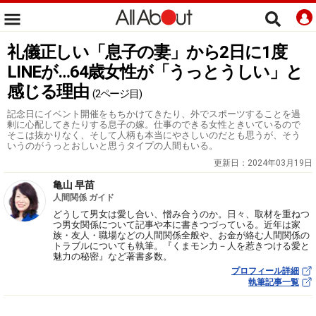
礼儀正しい「息子の妻」から2日に1度
LINEが…64歳女性が「うっとうしい」と
感じる理由
(2ページ目)
記念日にイベント開催をもちかけてきたり、外でスポーツすることを過
剰に心配してきたりする息子の嫁。仕事のできる女性ときいているので
そこは抜かりなく、そして人柄も本当にやさしいのだとも思うが、そう
いうのがうっとおしいと思うタイプの人間もいる。
更新日：
2024年03月19日
亀山 早苗
人間関係 ガイド
どうして男女は愛し合い、憎み合うのか。日々、取材を重ねつ
つ男女関係について記事や本に書きつづっている。近年は家
族・友人・職場などの人間関係全般や、お金が絡む人間関係の
トラブルについても執筆。『くまモン力－人を惹きつける愛と
魅力の秘密』など著書多数。
プロフィール詳細
執筆記事一覧