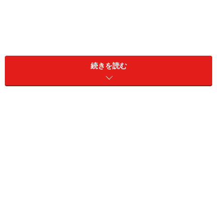
続きを読む
ユウスケさん（43歳）は、そう10年前の結婚当初を振り
返る。結婚してすぐ妻は妊娠、翌年に長女が、その3年
後に長男が産まれた。ふたりの子が生まれた前後、彼は
出張も多く、妻の実家敷地内での別居を心地よく思って
いたという。