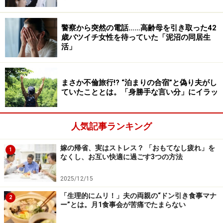
「僕らの生活をどう思ってるの、どうしたいのと聞いた
ら、『両親を安心させたい』と。答えとしてズレている
警察から突然の電話……高齢母を引き取った42
歳バツイチ女性を待っていた「泥沼の同居生
気がするんですが、妻はそれが最優先だと。じゃあ、オ
活」
レは？ オレの存在は？ と言うと『あなたは私の夫だし、
子どもたちの父親だもの』と言ってからしばらく考えて
『何が言いたいの？』って。家族の時間を過ごしたいん
まさか不倫旅行!? “泊まりの合宿”と偽り夫がし
ていたこととは。「身勝手な言い分」にイラッ
だと言うと、『じゃあ、向こうに来る？』と。でも、あ
くまでも来てほしくなさそうに言うんです。そのくらい
は僕だって読めますから」
人気記事ランキング
嫁の帰省、実はストレス？ 「おもてなし疲れ」を
子どもたちが寝ちゃったから来てと言われて、迎えに行
1
なくし、お互い快適に過ごす3つの方法
ったことはある。義母は彼を見て、「あら、いたの？」
と言った。いないと思っていただけかもしれない。だが
2025/12/15
その発言に、彼は両親から歓迎されていないこと、妻が
「生理的にムリ！」夫の両親の“ドン引き食事マナ
2
ー”とは。月1食事会が苦痛でたまらない
彼を大事に思っていないことを読み取った。