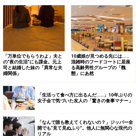
「あなたは仕事でしょ。邪魔しちゃ悪いからあっちに行
ってると最初は言っていたんです。でもそのうち休日で
も同じ行動をとるようになった。以前は休日は家族4人
「万単位でもらうわよ」夫と
10歳娘が見つめる先には……
で過ごしていたのに、いつからこんなことになったのか
の“夜の生活”にも課金。元上
混雑時のフードコートに居座
わからない。気づいたらそういうことになっていたんで
司と結婚した妹の「異常な夫
る高齢男性グループの「醜
婦関係」
態」にあ然
す」
休日、目覚めると妻子はいない。実家を覗くと両親と妻
「生活って食べ方に出るんだ……」10年ぶりの
子が楽しそうに団らんしている。妻が彼を呼びに来るこ
女子会で気づいた友人の「驚きの食事マナー」
とはない。一緒にあっちに行くかと聞かれれば、もちろ
ん行く気はないとしてもそれをきっかけに話し合うこと
「なんで誰も教えてくれないの？」ジッパー全
もできると彼は言う。
開でも“見て見ぬふり”。他人に無関心な現代の
リアル