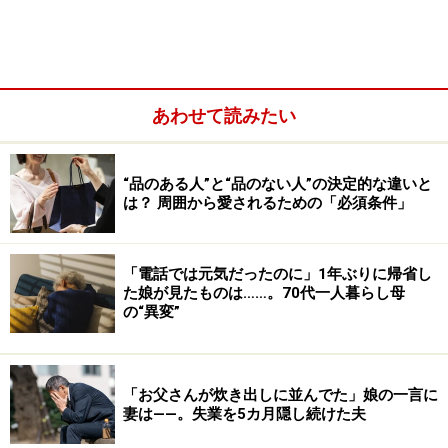
「ところが部署が変わってこの5年、コロナの影響もあ
って出張が激減、ついでに残業も激減しました。在宅ワ
ーク推奨の時期も長かった。家にいることが増えて、日
頃の妻と両親の関係がよく見えてきたんです」
あわせて読みたい
在宅ワークで見えてきた、妻の日常
“品のある人”と“品のない人”の決定的な違いと
妻は起きるなり子どもを連れて実家である敷地内の母屋
は？ 周囲から愛されるための「必須条件」
へ。そのままずっと夕飯まで戻ってこない。
「電話では元気だったのに」1年ぶりに帰省し
た娘が見たものは……。70代一人暮らし母
の“異変”
「お父さんが炊き出しに並んでた」娘の一言に
妻は――。失業を5カ月隠し続けた夫