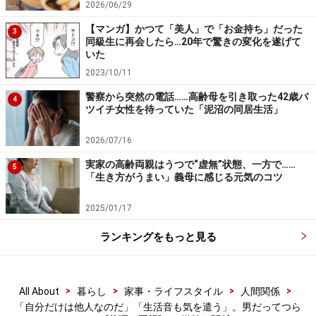
2026/06/29
「子どもが小さいから、いますぐ離婚とはならないだろ
【マンガ】かつて「美人」で「お金持ち」だった
3
うけど、だんだん帰宅する時間が遅くなってはいます
同級生に再会したら…20年で驚きの変化を遂げて
いた
ね」
2023/10/11
寂しそうな表情でユウスケさんはそう言った。
警察から突然の電話……高齢母を引き取った42歳バ
4
ツイチ女性を待っていた「泥沼の同居生活」
＞なんとなく仲間はずれ
2026/07/16
実家の高齢両親はうつで“虚無”状態、一方で……
5
「生き方がうまい」義母に感じる元気のコツ
※記事内容は執筆時点のものです。最新の内容をご確認くださ
い。
2025/01/17
ランキングをもっと見る
次のページへ
1
/
2
>
>
>
>
All About
暮らし
家事・ライフスタイル
人間関係
「自分だけは他人なのだ」「生活音も気を遣う」。男だってつら