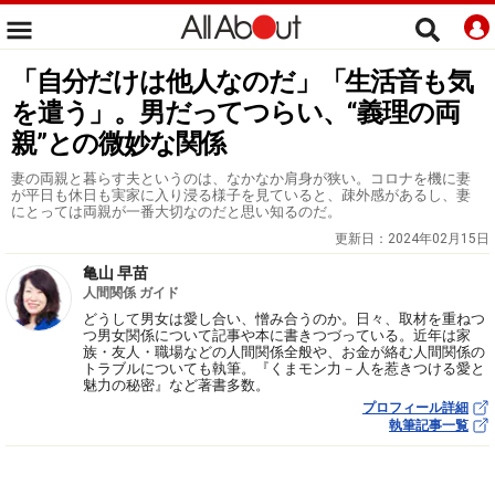
「自分だけは他人なのだ」「生活音も気
を遣う」。男だってつらい、“義理の両
親”との微妙な関係
妻の両親と暮らす夫というのは、なかなか肩身が狭い。コロナを機に妻
が平日も休日も実家に入り浸る様子を見ていると、疎外感があるし、妻
にとっては両親が一番大切なのだと思い知るのだ。
更新日：
2024年02月15日
亀山 早苗
人間関係 ガイド
どうして男女は愛し合い、憎み合うのか。日々、取材を重ねつ
つ男女関係について記事や本に書きつづっている。近年は家
族・友人・職場などの人間関係全般や、お金が絡む人間関係の
トラブルについても執筆。『くまモン力－人を惹きつける愛と
魅力の秘密』など著書多数。
プロフィール詳細
執筆記事一覧