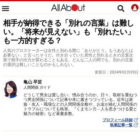
相手が納得できる「別れの言葉」は難し
い。「将来が見えない」も「別れたい」
も一方的すぎる？
人気のプロスケーターは女性と別れる際に「ありがとう。もうあなたは
必要ない」と言ったそうだ。付き合っていた異性と別れるときの言葉次
第で相手の出方が変わることもある。どんな二人の間でも、別れの言葉
の選択は難しいことなのかもしれない。
更新日：
2024年02月09日
亀山 早苗
人間関係 ガイド
どうして男女は愛し合い、憎み合うのか。日々、取材を重ねつ
つ男女関係について記事や本に書きつづっている。近年は家
族・友人・職場などの人間関係全般や、お金が絡む人間関係の
トラブルについても執筆。『くまモン力－人を惹きつける愛と
魅力の秘密』など著書多数。
プロフィール詳細
執筆記事一覧