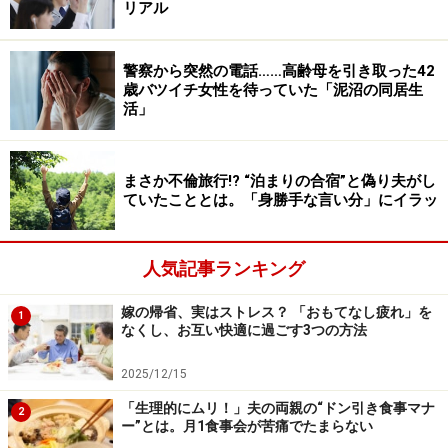
リアル
うと決めました。でもどう言えば納得してもらえるの
か……。すごく悩みました。最初は『あなたとの将来が見
警察から突然の電話……高齢母を引き取った42
えない』と言ってみたんですが、『ちょうどよかった。
歳バツイチ女性を待っていた「泥沼の同居生
結婚しよう』と言いだして。いや、そういう意味ではな
活」
くて。結婚願望はないので気にしないでと言うしかなく
て」
まさか不倫旅行!? “泊まりの合宿”と偽り夫がし
ていたこととは。「身勝手な言い分」にイラッ
他に好きな人ができた。そう言いたかったが、彼を傷つ
けたくないという「妙な仏心」が出てしまった。嫌われ
人気記事ランキング
たくない、恨まれたくないという気持ちもあった。
嫁の帰省、実はストレス？ 「おもてなし疲れ」を
1
なくし、お互い快適に過ごす3つの方法
＞別れを告げると、相手は行動に出た
2025/12/15
※記事内容は執筆時点のものです。最新の内容をご確認くださ
「生理的にムリ！」夫の両親の“ドン引き食事マナ
2
い。
ー”とは。月1食事会が苦痛でたまらない