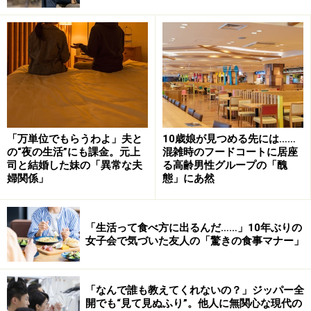
人。とにかくまじめで、羽目を外したこともないタイプ
でしたね。平日は会ったとしても食事をしてさっと帰
る。週末は少しのんびりデートをすることもあったけ
ど、『規則正しい生活をしたいから』と夜遊び厳禁
（笑）。私はけっこう朝まで飲んだり歌ったりするのが
好きなので、だんだん彼と一緒にいるのがつまらなくな
ってしまった」
「万単位でもらうわよ」夫と
10歳娘が見つめる先には……
の“夜の生活”にも課金。元上
混雑時のフードコートに居座
相手に伝わる「別れの言葉」は難しい
司と結婚した妹の「異常な夫
る高齢男性グループの「醜
婦関係」
態」にあ然
そんなとき遊び仲間として今の彼と出会った。一見、遊
び人風だったが、自分の好きなことに関しては努力を重
「生活って食べ方に出るんだ……」10年ぶりの
ねており、個人事業主として仕事を着実にステップアッ
女子会で気づいた友人の「驚きの食事マナー」
プさせていると知り、彼からのアプローチに気持ちが揺
れた。
「なんで誰も教えてくれないの？」ジッパー全
開でも“見て見ぬふり”。他人に無関心な現代の
「今カレとふたりで会うようになり、前カレとは別れよ