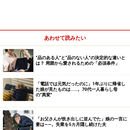
あわせて読みたい
“品のある人”と“品のない人”の決定的な違いと
そう言うのはアヤカさん（38歳）だ。4年前に別れの言
は？ 周囲から愛されるための「必須条件」
葉を告げた相手に悪口を言いふらされ、ひどい目にあっ
たという。
「電話では元気だったのに」1年ぶりに帰省し
た娘が見たものは……。70代一人暮らし母
同い年の彼とは31歳で出会った。友だちの友だちという
の“異変”
関係だったため、グループで会うことが続き、それを経
て彼から告白、2年ほど付き合った。
「お父さんが炊き出しに並んでた」娘の一言に
妻は――。失業を5カ月隠し続けた夫
「彼はけっこうなエリートだったし、感じもよくて常識