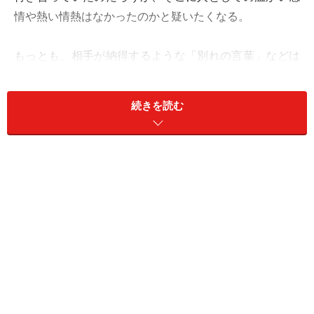
情や熱い情熱はなかったのかと疑いたくなる。
もっとも、相手が納得するような「別れの言葉」などは
ないのだろうが、どう言ったらすんなり受け入れてもら
えるのかは考えるべきかもしれない。
続きを読む
他に好きな人ができたと言えずに
「本当は他に好きな人ができたんです。でも彼の気持ち
を考えると、そうは言えなかった。自分がいい子でいた
かった、恨まれたくなかっただけなんでしょうけど」