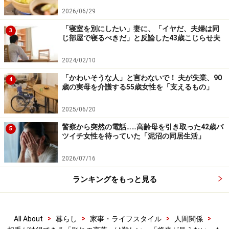
2026/06/29
次のページへ
1
/
2
「寝室を別にしたい」妻に、「イヤだ、夫婦は同
3
じ部屋で寝るべきだ」と反論した43歳こじらせ夫
2024/02/10
「かわいそうな人」と言わないで！ 夫が失業、90
4
歳の実母を介護する55歳女性を「支えるもの」
2025/06/20
警察から突然の電話……高齢母を引き取った42歳バ
5
ツイチ女性を待っていた「泥沼の同居生活」
2026/07/16
ランキングをもっと見る
>
>
>
>
All About
暮らし
家事・ライフスタイル
人間関係