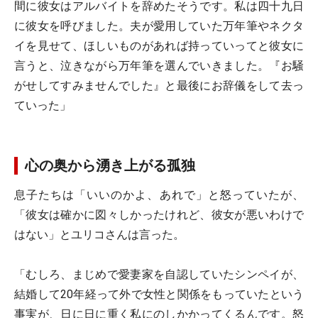
間に彼女はアルバイトを辞めたそうです。私は四十九日
に彼女を呼びました。夫が愛用していた万年筆やネクタ
イを見せて、ほしいものがあれば持っていってと彼女に
言うと、泣きながら万年筆を選んでいきました。『お騒
がせしてすみませんでした』と最後にお辞儀をして去っ
ていった」
心の奥から湧き上がる孤独
息子たちは「いいのかよ、あれで」と怒っていたが、
「彼女は確かに図々しかったけれど、彼女が悪いわけで
はない」とユリコさんは言った。
「むしろ、まじめで愛妻家を自認していたシンペイが、
結婚して20年経って外で女性と関係をもっていたという
事実が、日に日に重く私にのしかかってくるんです。怒