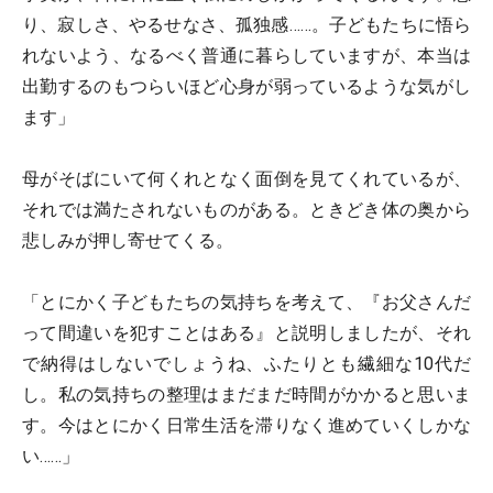
り、寂しさ、やるせなさ、孤独感……。子どもたちに悟ら
れないよう、なるべく普通に暮らしていますが、本当は
出勤するのもつらいほど心身が弱っているような気がし
ます」
母がそばにいて何くれとなく面倒を見てくれているが、
それでは満たされないものがある。ときどき体の奥から
悲しみが押し寄せてくる。
「とにかく子どもたちの気持ちを考えて、『お父さんだ
って間違いを犯すことはある』と説明しましたが、それ
で納得はしないでしょうね、ふたりとも繊細な10代だ
し。私の気持ちの整理はまだまだ時間がかかると思いま
す。今はとにかく日常生活を滞りなく進めていくしかな
い……」