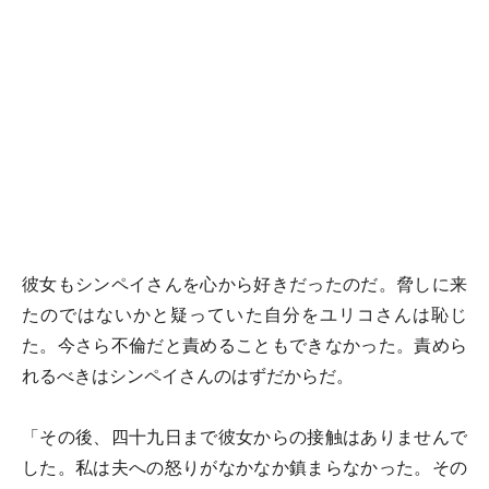
彼女もシンペイさんを心から好きだったのだ。脅しに来
たのではないかと疑っていた自分をユリコさんは恥じ
た。今さら不倫だと責めることもできなかった。責めら
れるべきはシンペイさんのはずだからだ。
「その後、四十九日まで彼女からの接触はありませんで
した。私は夫への怒りがなかなか鎮まらなかった。その