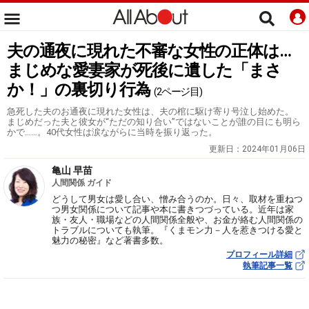
夫の通夜に現れた不審な女性の正体は…
まじめな愛妻家が死後に遺した「まさ
か！」の裏切り行為
(2ページ目)
急死した夫のお通夜に現れた女性は、夫の棺に駆け寄り号泣し始めた。
まじめだった夫と彼女が“ただの知り合い”ではないことが誰の目にも明ら
かで……。40代女性は涙ながらに当時を振り返った。
更新日：
2024年01月06日
亀山 早苗
人間関係 ガイド
どうして男女は愛し合い、憎み合うのか。日々、取材を重ねつ
つ男女関係について記事や本に書きつづっている。近年は家
族・友人・職場などの人間関係全般や、お金が絡む人間関係の
トラブルについても執筆。『くまモン力－人を惹きつける愛と
魅力の秘密』など著書多数。
プロフィール詳細
執筆記事一覧