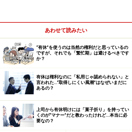
あわせて読みたい
“有休”を使うのは当然の権利だと思っているの
ですが、それでも「繁忙期」は避けるべきです
か？
有休は権利なのに「私用じゃ認められない」と
言われた…“取得しにくい風潮”はなぜいまだに
あるの？
よって、先程の質問の場合は、18～22時までは1時間あ
上司から有休明けには「菓子折り」を持ってい
たり1000円、22～24時までの分は、1時間あたり1000円
くのが“マナー”だと教わったけれど…本当に必
要なの？
×1.25＝1250円で、合計6500円の賃金が支給されている
のが正しいということになります。