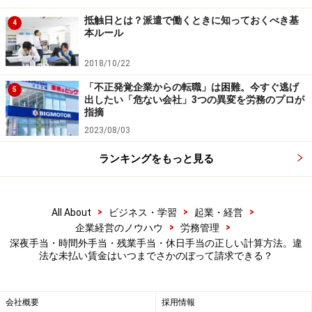
抵触日とは？派遣で働くときに知っておくべき基
4
本ルール
※家族数、交通費・距離や家賃に比例して支給するも
の。一律支給のものは月給に含めます。
2018/10/22
「不正発覚企業からの転職」は困難。今すぐ逃げ
5
以下の例で確認してみましょう。
出したい「危ない会社」3つの異変を労務のプロが
指摘
2023/08/03
【例】
・基本給23万5000円、精皆勤手当8000円、家族手当2万
ランキングをもっと見る
円、通勤手当1万5000円
・年間所定休日122日、1日の所定労働時間8時間
の場合
>
>
>
All About
ビジネス・学習
起業・経営
>
>
企業経営のノウハウ
労務管理
深夜手当・時間外手当・残業手当・休日手当の正しい計算方法。違
法な未払い賃金はいつまでさかのぼって請求できる？
出典：しっかりマスター労働基準法（東京労働局）
（365日－122日）×8時間÷12カ月＝162時間（1年間にお
会社概要
採用情報