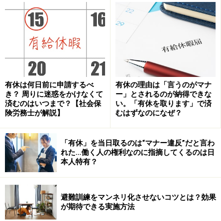
深夜労働時間の割増（深夜手当）の他にも、割増賃金に
は、時間外手当・残業手当、休日手当があり、合計3種
類あります。
有休は何日前に申請するべ
有休の理由は「言うのがマナ
き？ 周りに迷惑をかけなくて
ー」とされるのが納得できな
出典：しっかりマスター労働基準法（東京労働局）
済むのはいつまで？【社会保
い。「有休を取ります」で済
険労務士が解説】
むはずなのになぜ？
以下の図表（例）で、時間外労働が深夜に及んだ場合を
見てみましょう。ポイントは1日8時間を超えたところか
「有休」を当日取るのは“マナー違反”だと言わ
ら割増がつくということ。深緑部分は実働8時間以内の
れた…働く人の権利なのに指摘してくるのは日
本人特有？
ため割増がつかない時間外労働です。水色部分は時間外
割増（25％以上）、青色部分は時間外割増（25％以上）
＋深夜割増（25％以上）＝50％以上の割増率となりま
避難訓練をマンネリ化させないコツとは？効果
が期待できる実施方法
す。