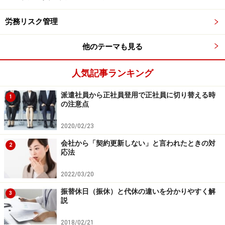
でしょうか？
労務リスク管理
他のテーマも見る
A-1. 時間単位賃金を算出することで確認が
できます
人気記事ランキング
割増されているかどうかは、1時間単位賃金を算出する
派遣社員から正社員登用で正社員に切り替える時
ことで確認ができます。時給制の場合は1時間単価が明
1
の注意点
確ですが、
月給制の場合では1時間あたりの賃金に換算
してから計算することになります。
2020/02/23
会社から「契約更新しない」と言われたときの対
2
■月給制の時間単位賃金＝【月給÷1年間における1カ月平
応法
均所定労働時間】
2022/03/20
月給には、家族手当（※）・扶養手当（※）・子女教育手
振替休日（振休）と代休の違いを分かりやすく解
当（※）・通勤手当（※）・別居手当・単身赴任手当・住
3
説
宅手当（※）・臨時の手当（結婚手当・出産手当・大入
り袋など）は含まれません。
2018/02/21