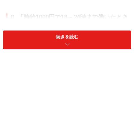
Q. 「時給1000円で18～24時まで働いたとき
のバイト代が6000円」でした。深夜手当が
支給される条件って……？
続きを読む
深夜時間帯に労働した場合、深夜勤務のため割増された
賃金が支給されます。この「深夜時間帯」とは何時から
何時まででしょうか？ また支給されていない場合は違法
となるのでしょうか？
A. 深夜時間帯（22～5時）の労働は賃金に
25％の割増がつきます
労働時間は昼間だけとは限らず夜間の場合もあります。
夜間の中でも深夜時間帯（22～5時まで）に労働した場
合には、賃金に25％の深夜割増賃金が支給されます。