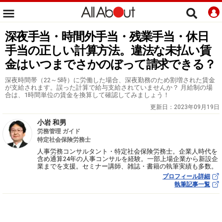
深夜手当・時間外手当・残業手当・休日
手当の正しい計算方法。違法な未払い賃
金はいつまでさかのぼって請求できる？
深夜時間帯（22～5時）に労働した場合、深夜勤務のため割増された賃金
が支給されます。誤った計算で給与支給されていませんか？ 月給制の場
合は、1時間単位の賃金を換算して確認してみましょう！
更新日：
2023年09月19日
小岩 和男
労務管理 ガイド
特定社会保険労務士
人事労務コンサルタント・特定社会保険労務士。企業人時代を
含め通算24年の人事コンサルを経験。一部上場企業から新設企
業までを支援。セミナー講師、雑誌・書籍の執筆実績も多数。
プロフィール詳細
執筆記事一覧