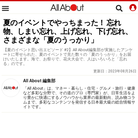
夏のイベントでやっちまった！ 忘れ
物、しまい忘れ、上げ忘れ、下げ忘れ、
さまざまな「夏のうっかり」
【夏のイベント思い出エピソード #2】All About編集部が実施したアンケ
ートに寄せられた、夏のイベントで見た数々の「夏のうっかり」をお届
けいたします。海で、お祭りで、花火大会で、人はいろいろと「忘れ
る」のです。
更新日：
2023年08月26日
All About 編集部
「All About」は、マネー・暮らし・住宅・グルメ・旅行・健康
など多彩な分野で、その道のプロ（専門家）が、日常生活をよ
り豊かに快適にするノウハウから業界の最新動向、読み物コラ
ムまで、多彩なコンテンツを発信する日本最大級の総合情報サ
イトです。