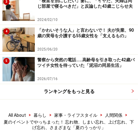
「寝室を別にしたい」妻に、「イヤだ、夫婦は同
3
ございません。まずは、しっぽ（状の物体）のしまい忘
じ部屋で寝るべきだ」と反論した43歳こじらせ夫
れです。
2024/02/10
「夏祭りの会場で、トイレから出た後、スカートからト
「かわいそうな人」と言わないで！ 夫が失業、90
4
歳の実母を介護する55歳女性を「支えるもの」
イレットペーパーが出ていたことに気づかず、2時間く
らい歩いていました……（40代・女性）」
2025/06/20
警察から突然の電話……高齢母を引き取った42歳バ
5
いや～ん！
ツイチ女性を待っていた「泥沼の同居生活」
2026/07/16
そして、ワンピースの裾の下げ忘れ。
ランキングをもっと見る
「夏に花火大会に行ったときのことです。当時付き合っ
ていた彼氏と見に行き、途中でトイレに行きました。私
>
>
>
>
All About
暮らし
家事・ライフスタイル
人間関係
はマキシ丈のワンピースを着ていたのですが、トイレか
夏のイベントでやっちまった！ 忘れ物、しまい忘れ、上げ忘れ、下
ら出てきて彼の元に駆け寄ったら、彼がびっくりした顔
げ忘れ、さまざまな「夏のうっかり」
で私にそっと「服めくれてる」と。ちょうどスカート部