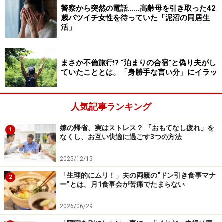
警察から突然の電話……高齢母を引き取った42
「旅行で県外のプールに行って楽しみ、帰ってきて水着
歳バツイチ女性を待っていた「泥沼の同居生
活」
を洗濯しようと取り出したら、私と子どもの分の水着が
まるごとなくて、旅行先に忘れて帰ったことに気が付き
ました。片道4時間以上かかる場所だったし、旅行先に
まさか不倫旅行!? “泊まりの合宿”と偽り夫がし
送り返してもらうのも気が引けたので、結局そのまま忘
ていたこととは。「身勝手な言い分」にイラッ
れて帰ったままになりました（30代・女性）」
人気記事ランキング
「気が引ける」ってすごくよくわかります。傘とか眼鏡
とかだったら気軽に連絡をするのですが、濡れた水着
嫁の帰省、実はストレス？ 「おもてなし疲れ」を
1
なくし、お互い快適に過ごす3つの方法
は、やっぱりねえ……。
2025/12/15
「生理的にムリ！」夫の両親の“ドン引き食事マナ
2
これぞ「忘れて恥ずかしかった」の最強
ー”とは。月1食事会が苦痛でたまらない
か！
2026/06/29
こちらは「忘れる」ということではありますが、物では