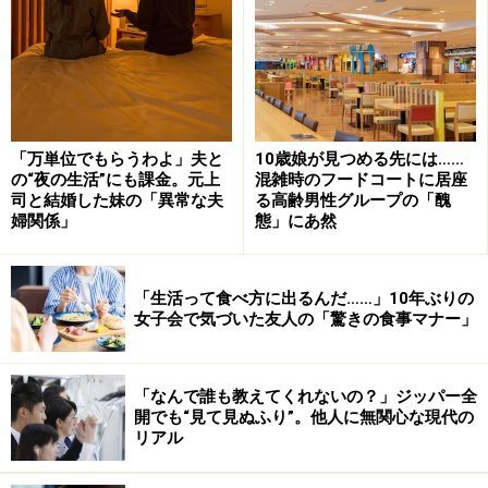
以上の条件がすべてそろった場合は、水着を忘れたとて
服のまま海で泳げます。……なかなか厳しい条件です。
さて、2つ目は着替えです。
「お祭りで水びたしになるイベントに家族で参加しまし
「万単位でもらうわよ」夫と
10歳娘が見つめる先には……
の“夜の生活”にも課金。元上
混雑時のフードコートに居座
たが、着替えを持ってきていると勘違いし、家族全員び
司と結婚した妹の「異常な夫
る高齢男性グループの「醜
しょびしょのまま車に乗って帰ったことがあります（40
婦関係」
態」にあ然
代・男性）」
「生活って食べ方に出るんだ……」10年ぶりの
車でよかった！ 電車だったらと思うとぞっとしますね。
女子会で気づいた友人の「驚きの食事マナー」
家族というものは、「誰かがきっと用意しているはず」
と甘えあうものでもあります。日帰り温泉用のタオルと
「なんで誰も教えてくれないの？」ジッパー全
着替えを常に車にのせておくのはいかがでしょうか。
開でも“見て見ぬふり”。他人に無関心な現代の
リアル
次は、「忘れた」といっても違う忘れ方です。