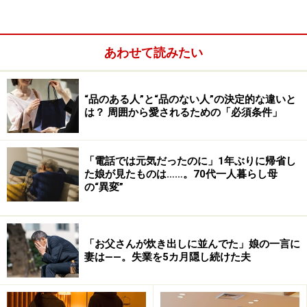
あわせて読みたい
“品のある人”と“品のない人”の決定的な違いと
は？ 周囲から愛されるための「必須条件」
「電話では元気だったのに」1年ぶりに帰省し
た娘が見たものは……。70代一人暮らし母
こういうとき、「もう服のまま泳いじゃおうかな？」と
の“異変”
いうアイデアに、「GO！」となるためには諸条件がござ
います。今、短パンをはいていること、近所のコンビニ
で替えのパンツが購入できること、海の家でシャワーや
「お父さんが炊き出しに並んでた」娘の一言に
水道が使えること、同行者が海で濡れた服を水で洗って
妻は――。失業を5カ月隠し続けた夫
から乾くまで待ってくれるほどに気が長いこと。