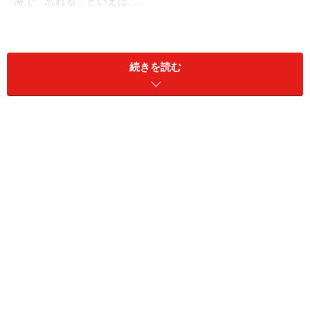
海で「忘れる」といえば……
続きを読む
水着と着替えは「セット」でどうぞ
夏には、水に濡れることも多くあります。海、プール、
お祭り、ゲリラ豪雨……体が冷えても風邪をひかないこと
をいいことに、人は夏に野外でびしょぬれになるので
す。故意に濡れに行った場合、必要になるものは2つ。
まず1つ目は水着ですね。
「今の夫と結婚する前に海水浴に行ったら、夫が水着を
忘れて海に入れなかった（30代・女性）」