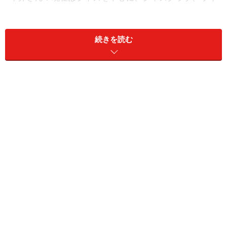
ブハウスなどでライブ活動を行いつつ、シンガーソング
ライターとして曲作り、そして、来年1月にアメリカで
続きを読む
行うレコーディングに向けて準備をしています。
あとは、プライベートレッスンで教えたり、来春公開予
定の映画で声（歌）の出演をしたり、他のアーティスト
のゲストボーカルとしてレコーディング参加したりもし
ています。
ガイド：
平井さんはなぜアメリカに留学しようと思った
のですか？
平井さん：
ピアノや歌は小さい頃からやっていたのです
が、アメリカ留学を意識したのは、高校2年生の時、将
来は音楽で食べていきたいと思ってからです。英語の歌
を歌う以上、言葉の意味やその国の文化を体感する必要