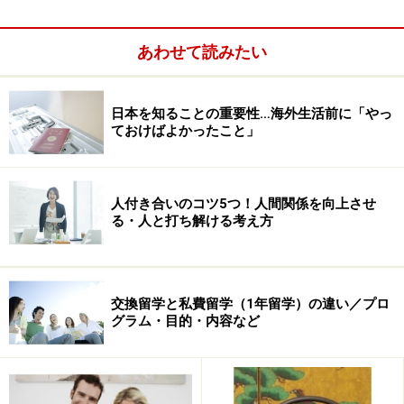
があるとも思ったのです。
あわせて読みたい
もともと、R&BやJazzなど、アメリカの音楽が好きだっ
たこともありましたし、また、高校時代に習っていた歌
日本を知ることの重要性…海外生活前に「やっ
の先生が「アメリカに行けば？」とアドバイスしてくれ
ておけばよかったこと」
たのもきっかけになりました。
では、
次のページ
で平井アミさんの大学留学生活につい
人付き合いのコツ5つ！人間関係を向上させ
る・人と打ち解ける考え方
て聞いてみたいと思います。
※記事内容は執筆時点のものです。最新の内容をご確認くださ
い。
交換留学と私費留学（1年留学）の違い／プロ
グラム・目的・内容など
次のページへ
1
/
2