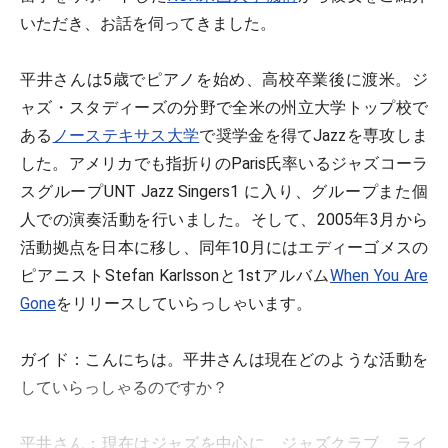
いただき、お話を伺ってきました。
平井さんは5歳でピアノを始め、高校卒業後に渡米。ジ
ャズ・スタディーズの分野で全米の州立大学トップ校で
ある
ノーステキサス大学
で奨学金を得てJazzを専攻しま
した。アメリカでも指折りのParis氏率いるジャズコーラ
スグループUNT Jazz Singers1 に入り、グループまた個
人での演奏活動を行いました。そして、2005年3月から
活動拠点を日本に移し、同年10月にはエディーゴメスの
ピアニストStefan Karlssonと1stアルバム
When You Are
Gone
をリリースしていらっしゃいます。
ガイド：
こんにちは。平井さんは現在どのような活動を
していらっしゃるのですか？
平井さん：
現在はジャズを中心に、ジャズクラブ、ライ