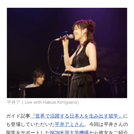
平井アミLive with Hakuei Kim(piano)
ガイド記事
『世界で活躍する日本人を生み出す留学』
に
も登場していただいた
平井アミさん
。今回は平井さんの
留学をサポートした
NCN米国大学機構
から彼女をご紹介