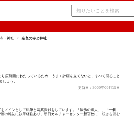
寺・神社
奈良の寺と神社
なり広範囲にわたっているため、うまく計画を立てないと、すべて回ること
ましょう。
更新日：2009年09月15日
事をメインとして執筆と写真撮影をしています。「散歩の達人」、「一個
者層の雑誌に執筆経験あり。朝日カルチャーセンター新宿校にて「吉田さら
...続きを読む
。