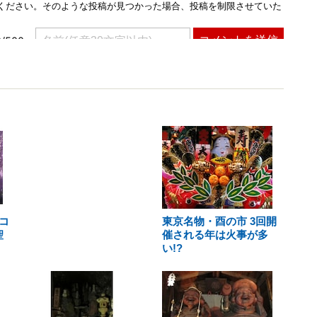
コ
東京名物・酉の市 3回開
聖
催される年は火事が多
い!?