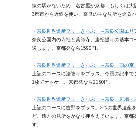
線の駅がないため、名古屋か京都、もしくは大
3都市から近鉄を使い、奈良の主な見所を巡る
・
奈良世界遺産フリーきっぷ ～奈良公園エリ
奈良公園内の寺社と薬師寺、唐招提寺の基本コ
適します。京都発なら1590円。
・
奈良世界遺産フリーきっぷ ～奈良・西の京
上記のコースに法隆寺をプラス。今回の記事で
1枚でオッケー。京都発なら2150円。
・
奈良世界遺産フリーきっぷ ～奈良・斑鳩・
上記のコースに吉野をプラス。3つの世界遺産
ど、遠方の見所をかなり押さえています。京都発
す。