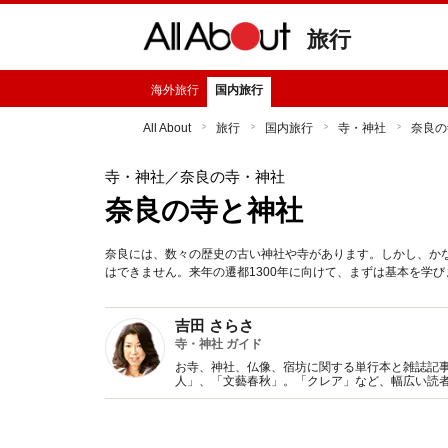
旅行
海外旅行
国内旅行
All About
旅行
国内旅行
寺・神社
奈良の
寺・神社
／奈良の寺・神社
奈良の寺と神社
奈良には、数々の歴史の古い神社や寺があります。しかし、か
はできません。来年の遷都1300年に向けて、まずは基本を学び
吉田 さらさ
寺・神社 ガイド
お寺、神社、仏像、宿坊に関する単行本と雑誌記
人」、「文藝春秋」。「クレア」など、幅広い読
さのふわり寺町めぐり」など、各種講座も開催中