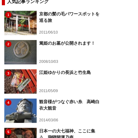
人気記事ランキング
京都の髪の毛パワースポットを
1
巡る旅
2011/06/10
篤姫のお墓が公開されます！
2
2008/10/03
江姫ゆかりの長浜と竹生島
3
2011/05/09
観音様がつなぐ赤い糸 高崎白
4
衣大観音
2014/03/06
日本一の大七福神、ここに集
5
う 飛騨開運乃森