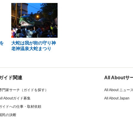
を
大蛇は我が街の守り神
老神温泉大蛇まつり
ガイド関連
All Abou
専門家サーチ（ガイドを探す）
All About ニュー
All Aboutガイド募集
All About Japan
ガイドへの仕事・取材依頼
国民の決断