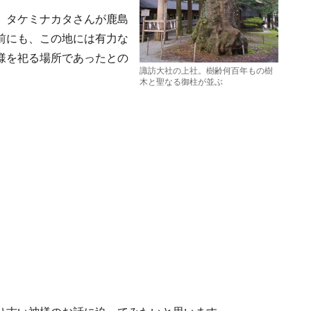
、タケミナカタさんが鹿島
前にも、この地には有力な
様を祀る場所であったとの
諏訪大社の上社。樹齢何百年もの樹
木と聖なる御柱が並ぶ