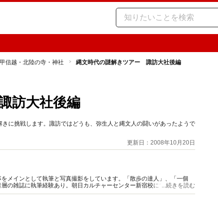
甲信越・北陸の寺・神社
縄文時代の謎解きツアー 諏訪大社後編
諏訪大社後編
解きに挑戦します。諏訪ではどうも、弥生人と縄文人の闘いがあったようで
更新日：2008年10月20日
事をメインとして執筆と写真撮影をしています。「散歩の達人」、「一個
者層の雑誌に執筆経験あり。朝日カルチャーセンター新宿校にて「吉田さら
...続きを読む
。