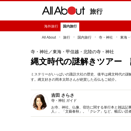
旅行
海外旅行
国内旅行
All About
旅行
国内旅行
寺・神社
東海・
寺・神社
／東海・甲信越・北陸の寺・神社
縄文時代の謎解きツアー 
ミステリーがいっぱいの諏訪大社の歴史、後半は縄文時代の謎
す。縄文好きの岡本太郎さんが絶賛した石仏もご紹介。
吉田 さらさ
寺・神社 ガイド
お寺、神社、仏像、宿坊に関する単行本と雑誌記
人」、「文藝春秋」。「クレア」など、幅広い読
さのふわり寺町めぐり」など、各種講座も開催中