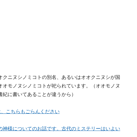
オクニヌシノミコトの別名、あるいはオオクニヌシが国
オオモノヌシノミコトが祀られています。（オオモノヌ
書紀に書いてあることが違うから）
は、こちらもごらんください
の神様についてのお話です。古代のミステリーはいよい