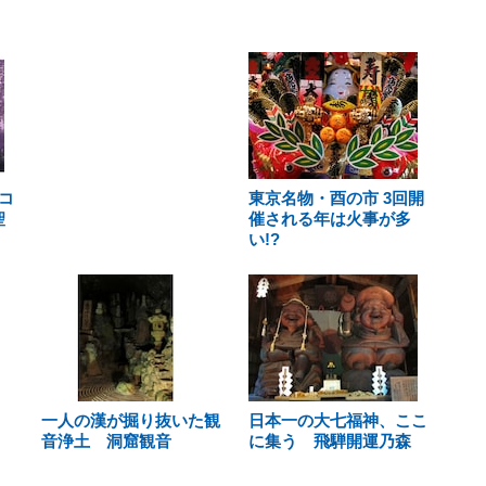
コ
東京名物・酉の市 3回開
聖
催される年は火事が多
い!?
一人の漢が掘り抜いた観
日本一の大七福神、ここ
音浄土 洞窟観音
に集う 飛騨開運乃森