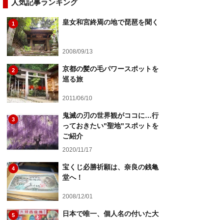
人気記事ランキング
皇女和宮終焉の地で琵琶を聞く
1
2008/09/13
京都の髪の毛パワースポットを
2
巡る旅
2011/06/10
鬼滅の刃の世界観がココに…行
3
っておきたい"聖地"スポットを
ご紹介
2020/11/17
宝くじ必勝祈願は、奈良の銭亀
4
堂へ！
2008/12/01
日本で唯一、個人名の付いた大
5