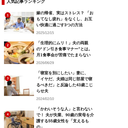
人気記事ランキング
嫁の帰省、実はストレス？ 「お
1
もてなし疲れ」をなくし、お互
い快適に過ごす3つの方法
2025/12/15
「生理的にムリ！」夫の両親
2
の“ドン引き食事マナー”とは。
月1食事会が苦痛でたまらない
2026/06/29
「寝室を別にしたい」妻に、
3
「イヤだ、夫婦は同じ部屋で寝
るべきだ」と反論した43歳こじ
らせ夫
2024/02/10
「かわいそうな人」と言わない
4
で！ 夫が失業、90歳の実母を介
護する55歳女性を「支えるも
の」