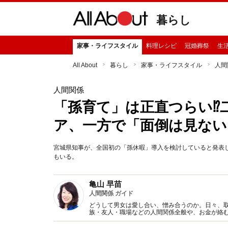
暮らし
家事・ライフスタイル
料理レシピ
冠婚葬祭
生
All About
暮らし
家事・ライフスタイル
人間
人間関係
「孫育て」は正直つらい⁉
ア、一方で「面倒は見ない
宮城県知事が、全国初の「孫休暇」導入を検討していると発表
もいる。
亀山 早苗
人間関係 ガイド
どうして男女は愛し合い、憎み合うのか。日々、
族・友人・職場などの人間関係全般や、お金が絡
魅力の秘密』など著書多数。