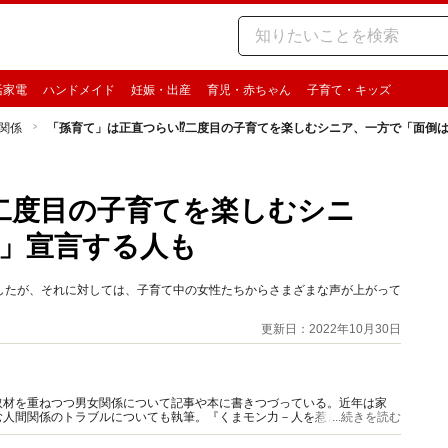
活家電
ハンドメイド
妊娠・出産
育児・赤ちゃん
子育て・キッズ
関係
「孫育て」は正直つらい⁉二度目の子育てを楽しむシニア、一方で「面倒
二度目の子育てを楽しむシニ
」宣言する人も
したが、それに対しては、子育て中の女性たちからさまざまな声が上がって
更新日：2022年10月30日
取材を重ねつつ男女関係について記事や本に書きつづっている。近年は家
む人間関係のトラブルについても執筆。『くまモン力－人を惹きつける愛と
...続きを読む