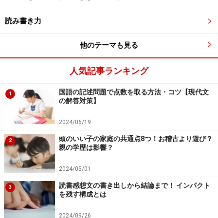
平安時代に流行して……なんて覚えても、すぐ忘れてしま
います。子どもは、「そんな大昔の短歌や俳句なんかど
読み書き力
うでもいい」と思っていますからね。
他のテーマも見る
そこで「短歌と俳句を現代に置き換えたら、なんだろ
人気記事ランキング
う？」と考えてみましょう。短歌はYouTube、俳句は
TikTok。数分から数十分の動画YouTubeが広がることで
国語の記述問題で点数を取る方法・コツ【現代文
1
の解答対策】
生まれた、数秒～数十秒の短い動画プラットフォームの
TikTok。短歌を集めるように命じた天皇はGoogle的存
2024/06/19
在、和歌や俳句で有名な人物は現代でいえば、ヒカキン
頭のいい子の家庭の共通点8つ！お稽古より遊び？
2
みたいなインフルエンサー。こんなふうに、身近なこと
親の学歴は影響？
に置き換えるのです。
2024/05/01
野菜を丸かじりするのが苦手な子でも、細かく砕いてカ
読書感想文の書き出しから結論まで！ インパクト
3
を残す構成とは
レーやハンバーグに入れると食べられますよね。勉強も
一緒で、そのまま覚えるにはちょっと歯ごたえがありす
2024/09/26