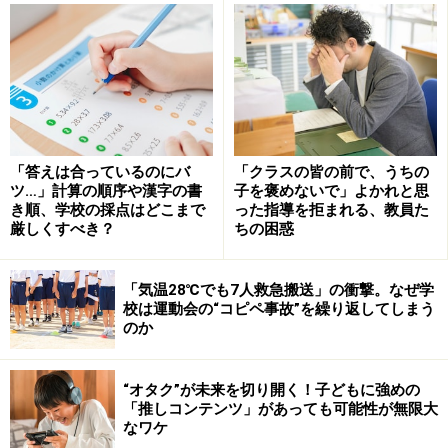
つまり、すぐに思い出せるようになるためには、いった
ん忘れることが必要です。覚えて、忘れて、また覚えて
をくり返すことで、覚えていられる期間が長くなりま
す。1回目、2回目、3回目と間を空けて、回数を重ねる
ことで、だんだん記憶に残る期間が長くなっていくので
す。
「答えは合っているのにバ
「クラスの皆の前で、うちの
ツ…」計算の順序や漢字の書
子を褒めないで」よかれと思
100のことを100全て1日に一気に覚えるのではなく、小
き順、学校の採点はどこまで
った指導を拒まれる、教員た
分けに復習しながら覚える、期間を置いて覚えているか
厳しくすべき？
ちの困惑
を確認して、忘れていたものを覚え直す、こういうサイ
クルで勉強すると長い間、頭に残ります。また、もしド
「気温28℃でも7人救急搬送」の衝撃。なぜ学
校は運動会の“コピペ事故”を繰り返してしまう
イツの心理学者である、ヘルマン・エビングハウスが考
のか
案した、人が忘却するメカニズムを端的に表した「エビ
ングハウスの忘却曲線」をご存知ない方がいらっしゃっ
“オタク”が未来を切り開く！子どもに強めの
たら、ぜひネットで調べて、お子さんと共有してもらえ
「推しコンテンツ」があっても可能性が無限大
たらと思います。
なワケ