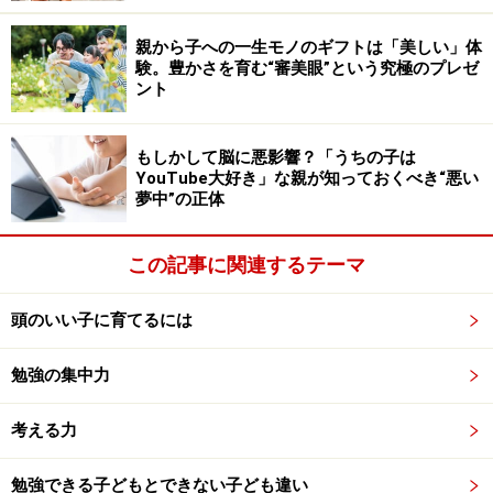
まとめて覚えたものはまとめて忘れます。イベント的に
親から子への一生モノのギフトは「美しい」体
「今日一日はこれを徹底的に覚える日にする！」とモチ
験。豊かさを育む“審美眼”という究極のプレゼ
ント
ベーションを高めて取り組むのは良いですが、基本的に
は、ペンキを2度塗り、3度塗りするように、間を空けて
もしかして脳に悪影響？「うちの子は
くり返し覚えていきましょう。
YouTube大好き」な親が知っておくべき“悪い
夢中”の正体
残念な勉強法 第4位：身近なことに置き換
この記事に関連するテーマ
えて覚えない
頭のいい子に育てるには
勉強がおもしろくないのは、勉強する内容が身近に感じ
られないからです。
勉強の集中力
たとえば、短歌と俳句について学習するとします。俳句
考える力
は明治時代だから、短歌が先で、俳句が後。短歌は五七
五七七、俳句は五七五の音数、歴史は短歌の方が古くて
勉強できる子どもとできない子ども違い