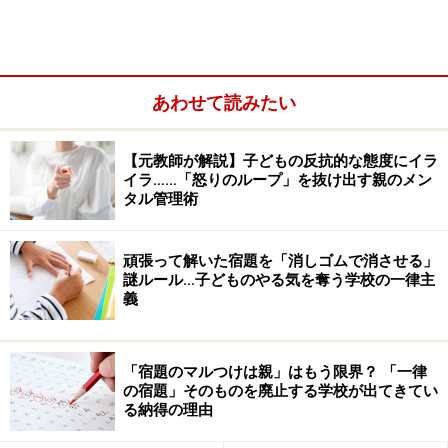
でしょうか。それは、覚えたことを何回も思い出すよう
にすることです。何回も思い出すことで、脳はその情報
を大事な情報として、すぐに取り出せる手前の引き出し
に入れるらしいのです。
あわせて読みたい
【元教師が解説】子どもの反抗的な態度にイラ
イラ……「怒りのループ」を抜け出す親のメン
タル管理術
頑張って解いた宿題を「消しゴムで消させる」
謎ルール…子どものやる気を奪う学校の一律主
義
「宿題のマルつけは親」はもう限界？ 「一律
の宿題」そのものを廃止する学校が出てきてい
る納得の理由