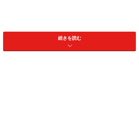
今回は覚えてもすぐ忘れる子に共通する残念な勉強法
TOP5を、効果的な覚え方とともにご紹介していきま
続きを読む
す。
残念な勉強法 第5位：一度に一気に覚える
ヒトの記憶は本来、一度頭に入れたらその情報は抜けな
いようになっています。それなのにすぐ忘れてしまうの
は、記憶が消失したのではなく、思い出せないだけで
す。それを何かをきっかけに思い出すのです。
でも、受験では限られた時間内に思い出さないといけま
せん。では、どうすれば瞬時に思い出せるようになるの