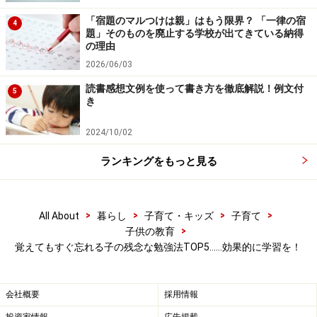
ぎると思ったら、「身近なものに置き換えて覚えられな
「宿題のマルつけは親」はもう限界？ 「一律の宿
4
いかな？」と、ひと工夫すると頭に入りやすくなりま
題」そのものを廃止する学校が出てきている納得
の理由
す。
2026/06/03
読書感想文例を使って書き方を徹底解説！例文付
5
き
残念な勉強法 第3位：物語として頭に入れ
ない
2024/10/02
物事を覚えるのに、物語の力を使わない手はありませ
ランキングをもっと見る
ん。たとえば「桃太郎と一緒に鬼退治に向かった仲間は
どんな動物か？」といわれたら、「犬、猿、キジ」とす
>
>
>
>
ぐ答えられるはずです。
All About
暮らし
子育て・キッズ
子育て
>
子供の教育
覚えてもすぐ忘れる子の残念な勉強法TOP5……効果的に学習を！
この「犬、猿、キジ」って、紙に何度も書いて覚えたわ
けではないですよね。でも、ちゃんと記憶されていま
す。それは桃太郎という物語を聞くなかで、桃太郎がき
会社概要
採用情報
び団子を犬、猿、キジにあげて仲間に加えていくストー