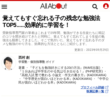
覚えてもすぐ忘れる子の残念な勉強法
TOP5……効果的に学習を！
受験指導専門家の筆者はこれまで25年間、勉強ができる生徒たちに暗記
のコツを聞き続けてきたと同時に、覚えてもすぐ忘れてしまう生徒の勉
強法も観察してきました。そこで気付いた、覚えてもすぐ忘れる子のダ
メな勉強のやり方を、効果的な方法とともにご紹介します。
更新日：
2023年09月29日
西村 創
学習塾・個別指導塾 ガイド
著書 ・『子どもを勉強好きにする20の方法』(WAVE出版) ・
『１分あれば中学生のやる気は引き出せる！』(PHP研究所) ・
『高校入試 塾で教わる 小論文・作文の書き方』(KADOKAWA)
・『中学歴史が面白いほどわかる本』(KADOKAWA) ・『中学公
民が面白いほどわかる本』(KADOKAWA)
プロフィール詳細
執筆記事一覧