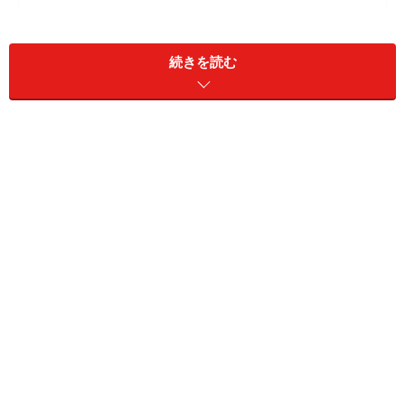
続きを読む
抹茶とあずきのスコーン
メープルシロップでつくるケーキ型スコーン
黒糖スコーン
アールグレイ香る 冷めてもさっくり紅茶のスコーン
バターお砂糖不使用！やみつき甘酒スコーン
30分で簡単！ ケンタッキー風ビスケット
（スコーン）