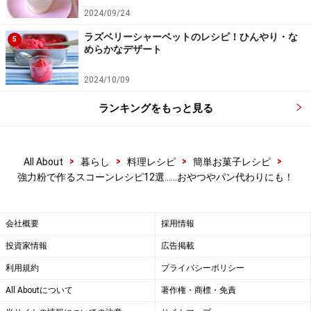
2024/09/24
出典： ザクほろ♡強力粉でプルーンと紅茶のスコーン
ラズベリーシャーベットのレシピ！ひんやり・な
5
by シュリンピさん | レシピブログ - 料理ブログのレシピ
めらかなデザート
満載！
2024/10/09
バターの代わりにクリームチーズ、薄力粉の代わりに強
力粉を使用して、ザクほろなスコーンに。更にその中に
ランキングをもっと見る
そのまま食べてもおいしいプルーンを。クリームチーズ
でつくると生地がだれないので寝かさずにすぐに成型で
きます。
>
>
>
>
All About
暮らし
料理レシピ
簡単お菓子レシピ
強力粉で作るスコーンレシピ12選……おやつやパン代わりにも！
会社概要
採用情報
投資家情報
広告掲載
利用規約
プライバシーポリシー
All Aboutについて
著作権・商標・免責