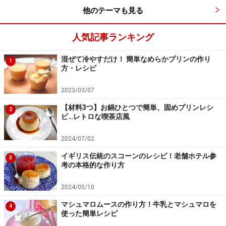
他のテーマも見る
強力粉だけで作るシェフのこだわりスコー
ンレシピ
人気記事ランキング
混ぜて冷やすだけ！ 簡単なめらかプリンの作り
1
出典： シェフのこだわりレシピ（スコーン）｜東京のレ
方・レシピ
ストランならホテルオークラ東京
2023/03/07
ホテルオークラ東京のシェフこだわりスコーンレシピで
【材料3つ】お鍋ひとつで簡単、固めプリンレシ
す。強力粉だけで作るので、混ぜ方次第で仕上がりが変
2
ピ…レトロな喫茶店風
わってきます。基本の作り方が出来れば、自宅でもおい
しいスコーンが簡単に楽しめます。是非挑戦してみて下
2024/07/02
さい。
イギリス伝統のスコーンのレシピ！老舗ホテル参
3
考の本格的な作り方
2024/05/10
強力粉だけで作る◎ お勧めスコーン簡単レ
マシュマロムースの作り方！牛乳とマシュマロを
シピ
4
使った簡単レシピ