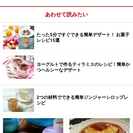
出典： 30分で簡単ビスケット by いりぼーさん | レシピ
あわせて読みたい
ブログ - 料理ブログのレシピ満載！
たった5分ですぐできる簡単デザート！ お菓子
レシピ15選
ヨーグルトで作るティラミスのレシピ！簡単か
つヘルシーなデザート
2つの材料でできる簡単ジンジャーシロップレ
シピ
慣れれば調理時間30分。おうちで簡単にケンタッキー風
ビスケットの出来上がり。お気に入りの配分です。