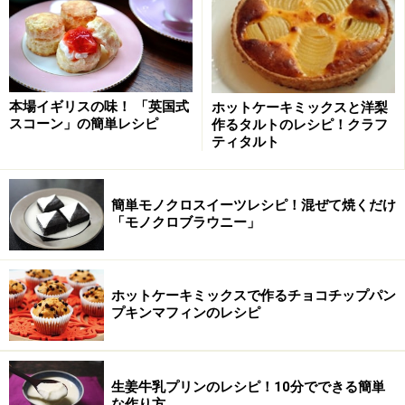
サクッふわ、お店風ホットビスケット
出典： サクッふわ～かなりいい感じ♪あのお店風ホット
本場イギリスの味！ 「英国式
ホットケーキミックスと洋梨
ビスケット♪ by しゃなママさん | レシピブログ - 料理ブ
スコーン」の簡単レシピ
作るタルトのレシピ！クラフ
ログのレシピ満載！
ティタルト
ベーキングパウダーだけでなくイーストも加えて軽く発
酵させて焼くのでサクッふわ。シロップをたっぷりかけ
簡単モノクロスイーツレシピ！混ぜて焼くだけ
るのが美味しいです。フードプロセッサーを使うので混
「モノクロブラウニー」
ぜるのも簡単です。
ホットケーキミックスで作るチョコチップパン
プキンマフィンのレシピ
強力粉 1:1 薄力粉、イギリス伝統のスコー
ン簡単レシピ
生姜牛乳プリンのレシピ！10分でできる簡単
出典： 英国伝統のスコーンのレシピ [簡単お菓子レシピ]
な作り方