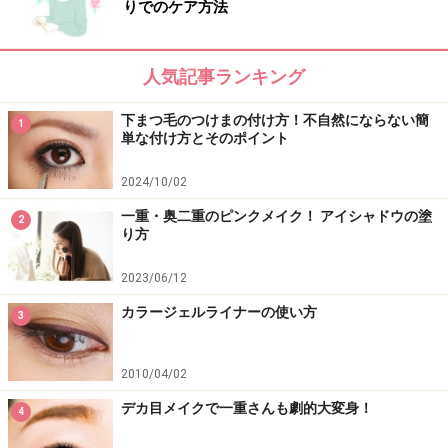
りでのケア方法
人気記事ランキング
下まつ毛のつけまの付け方！不自然にならない簡
1
単な付け方とそのポイント
2024/10/02
一重・奥二重のピンクメイク！ アイシャドウの塗
2
り方
2023/06/12
カラージェルライナーの使い方
3
2010/04/02
デカ目メイクで一重さんも劇的大変身！
4