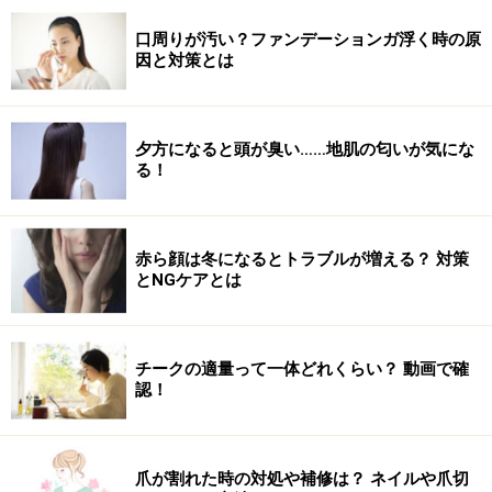
口周りが汚い？ファンデーションガ浮く時の原
因と対策とは
夕方になると頭が臭い……地肌の匂いが気にな
る！
赤ら顔は冬になるとトラブルが増える？ 対策
とNGケアとは
チークの適量って一体どれくらい？ 動画で確
認！
爪が割れた時の対処や補修は？ ネイルや爪切