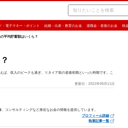
ド・電子マネー・ポイント
結婚・出産・教育のお金
退職金・老後のお金
税
代の平均貯蓄額はいくら？
ら？
といえば、収入のピークも過ぎ、リタイア前の老後初期といった時期です。こ
更新日：2022年09月11日
修、コンサルティングなど身近なお金の情報を提供しています。
プロフィール詳細
執筆記事一覧