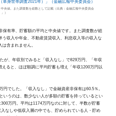
と中央値。また調査数を総数として記載（出典：金融広報中央委員会
）」）
産非保有率、貯蓄額の平均と中央値です。また調査数が総
伴う収入や年金、不動産賃貸収入、利息収入等の収入な
入は含まれません。
したが、年収別でみると「収入なし」で829万円、「年収
が増えると、ほぼ順調に平均貯蓄も増え「年収1200万円以
万円でした。「収入なし」で金融資産非保有は60.5％。
円というのは、数少ない人が多額の貯蓄を持っているとい
300万円。平均は1174万円なのに対して、半数が貯蓄
収入なしや低収入層の中でも、貯められている人・貯め