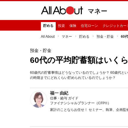
マネー
貯める
投資
保険
住宅ローン
クレジットカー
All About
マネー
貯める
預金・貯金
60
預金・貯金
60代の平均貯蓄額はいく
60歳代の貯蓄事情はどうなっているのでしょうか？ 60歳代
の時期までにどれくらい貯められているのでしょうか？
福一 由紀
仕事・給与 ガイド
ファイナンシャルプランナー（CFP®）
家計のことならお任せ！ セミナー、執筆、企画監