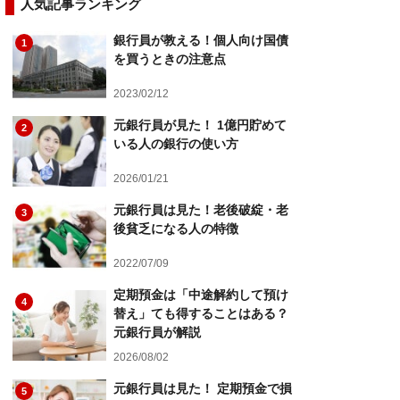
人気記事ランキング
銀行員が教える！個人向け国債
1
を買うときの注意点
2023/02/12
元銀行員が見た！ 1億円貯めて
2
いる人の銀行の使い方
2026/01/21
元銀行員は見た！老後破綻・老
3
後貧乏になる人の特徴
2022/07/09
定期預金は「中途解約して預け
4
替え」ても得することはある？
元銀行員が解説
2026/08/02
元銀行員は見た！ 定期預金で損
5