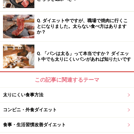
ッチにご褒美感覚で食べたいときは「ターリー屋監修 手
作りナン」という使い分けがいいのではないでしょう
Q. ダイエット中ですが、職場で焼肉に行くこ
か。また、2枚入りの「セブンプレミアム ミニナン」は
とになりました。太らない食べ方はあります
か？
小分けにして食べたい人におすすめです。
保管状態
Q. 「パンは太る」って本当ですか？ ダイエッ
「セブンプレミアム ミニナン」は冷蔵、「セブンプレミ
ト中でも太りにくいパンがあれば知りたいです
アム チーズナン」は冷凍、「ターリー屋監修 手作りナ
ン」は常温で販売されています。どれも賞味期限は長め
この記事に関連するテーマ
なので買い置きしておいても大丈夫です。しかし、おい
しく食べるにはレンジで温めたりトースターで焼き上げ
太りにくい食事方法
る必要があるので出先では注意しましょう。特に「セブ
ンプレミアム チーズナン」は解凍させる必要があるため
コンビニ・外食ダイエット
時間がかかります。
食事・生活習慣改善ダイエット