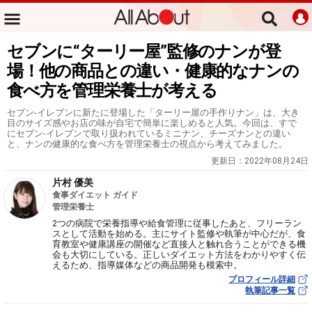
セブンに“ターリー屋”監修のナンが登
場！他の商品との違い・健康的なナンの
食べ方を管理栄養士が考える
セブン-イレブンに新たに登場した「ターリー屋の手作りナン」は、大き
目のサイズ感やお店の味が自宅で簡単に楽しめると人気。今回は、すで
にセブン-イレブンで取り扱われているミニナン、チーズナンとの違い
と、ナンの健康的な食べ方を管理栄養士の視点から考えてみました。
更新日：
2022年08月24日
片村 優美
食事ダイエット ガイド
管理栄養士
2つの病院で栄養指導や給食管理に従事したあと、フリーラン
スとして活動を始める。主にサイト監修や執筆が中心だが、食
育教室や健康講座の開催など直接人と触れ合うことができる機
会も大切にしている。正しいダイエット方法をわかりやすく伝
えるため、指導媒体などの商品開発も模索中。
プロフィール詳細
執筆記事一覧