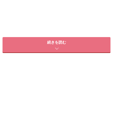
３種のナンを食べ比べ
続きを読む
今回は「セブンプレミアム ミニナン」、「セブンプレミ
アム チーズナン」、「ターリー屋監修 手作りナン」の3
つを比較してみました。価格や栄養価を表にまとめたの
でご覧ください。
セブン-イレブン「ナン」の比較表
価格の比較