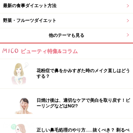
最新の食事ダイエット方法
ナンを組み合わせたときのバランスの良い
食事とは？
野菜・フルーツダイエット
他のテーマも見る
ナンを食べるときの食事の組み合わせ方
ビューティ特集&コラム
バランスの良い食事とは、
炭水化物・たんぱく質・脂
質・ビタミン・ミネラル
など、ヒトが生きていく上で欠
花粉症で鼻をかみすぎた時のメイク直しはどう
かせない栄養素が必要量揃った食事のことを指します。
する？
普段の健康管理はもちろん、ダイエットに取り組んでい
るときにも意識したい大切なポイントです。
日焼け後は、適切なケアで美白を取り戻す！ピ
ナンは小麦粉を原料としていて、炭水化物源となる「主
ーリングなどはNG!?
食」です。そのため、ナンだけで食事を済ませようとす
ると栄養に偏りが出てしまいます。ナンだけの食事で不
足している栄養素は肉や魚、卵に多く含まれる
たんぱく
正しい鼻毛処理のやり方……抜くべき？ 剃るべ