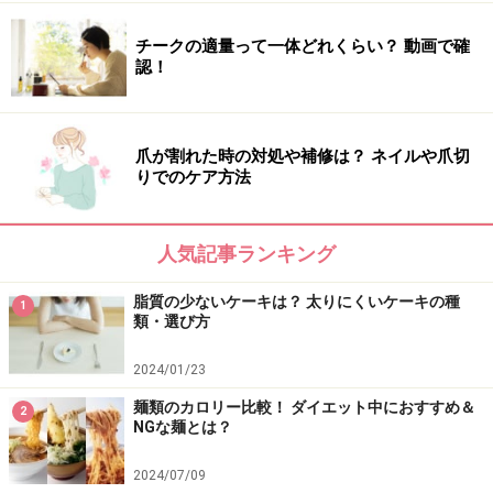
セブン商品で簡単アレンジ！ おすすめの食
チークの適量って一体どれくらい？ 動画で確
認！
べ方
ナンは味わいがシンプルで、アレンジしやすいのが魅力
です。カレーにつけるのが定番の食べ方ですが、他の総
爪が割れた時の対処や補修は？ ネイルや爪切
りでのケア方法
菜と組み合わせてピザ風・サンド風にアレンジを楽しめ
ます。のせる具材を自分で調整できるため、エネルギー
を抑えられたり足りない栄養素を取り入れたりしやすい
人気記事ランキング
のはナンの持つ強みといえるでしょう。今回はおすすめ
脂質の少ないケーキは？ 太りにくいケーキの種
の食べ方を3つ紹介します。
1
類・選び方
コールスローとサラダチキンでサンド風アレンジ
2024/01/23
ナンを2つ折りにして総菜のコールスローとスライスし
麺類のカロリー比較！ ダイエット中におすすめ＆
2
NGな麺とは？
たサラダチキンを挟んだサンド風アレンジ。味付け不要
で食べられます。ミニナンやターリー屋のナンはたんぱ
2024/07/09