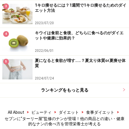
く質が少な目です。おかずの用意がないときは、チキン
1キロ痩せるには？1週間で1キロ痩せるためのダイ
3
を挟んでたんぱく質を取るようにしましょう。
エット方法
ミートソース×チーズでピザ風に
2023/07/20
パスタソースのミートソースをナンに塗り、溶けるチー
キウイは食前と食後、どちらに食べるのがダイエ
4
ットや健康に効果的？
ズをかけてオーブンで焼く食べ方です。包丁いらずで作
れてしまうので、忙しい朝や休日の昼にもおすすめ。代
2022/06/01
わりにタコスミートを使ってもおいしく食べられます。
夏になると食欲が増す……？夏太り体質or夏痩せ体
5
質
アヒージョは2つの楽しみ方が可能
2024/07/24
セブン-イレブンの冷凍コーナーにある「海老とマッシュ
ルームのアヒージョ風」は、にんにくとオリーブオイル
ランキングをもっと見る
で具材を煮込んだスペイン料理。にんにく好きにはたま
らない強い香りが楽しめる一品です。一口サイズにちぎ
>
>
>
>
All About
ビューティ
ダイエット
食事ダイエット
ったナンの上にアヒージョをのせて楽しむのはもちろ
セブンに“ターリー屋”監修のナンが登場！他の商品との違い・健康
ん、残ったオイルにナンを浸して食べるのもおすすめで
的なナンの食べ方を管理栄養士が考える