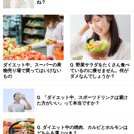
ね？
一方で、価格を重量で割って1gあたりの単価を算出する
と、
「セブンプレミアム ミニナン」＜「セブンプレミアム チ
ーズナン」＜「ターリー屋監修 手作りナン」
ダイエット中、スーパーの果
Q. 野菜サラダをたくさん食べ
の順に変わります。「セブンプレミアム ミニナン」が一
物売り場で買ってはいけない
ているのに痩せません。何が
番安いというのは変わりませんが、お得感なら「セブン
もの
ダメなんでしょうか？
プレミアム チーズナン」が一番といえそうです。
味・サイズの比較
Q. 「ダイエット中、スポーツドリンクは避け
た方がいい」って本当ですか？
「ターリー屋監修 手作りナン」の魅力はなんといっても
お店の味を気軽に体験できること。なかなか店舗まで足
を運びにくい人にとってはうれしい商品ですよね。チー
Q. ダイエット中の焼肉、カルビとホルモンは
どちらを選ぶべき？
ズ好きなら「セブンプレミアム チーズナン」を、少しリ