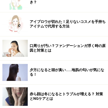
き？
質
と、野菜に多く含まれる
ビタミン
や
ミネラル
です。ナ
ンを主食とした場合は、おかずや汁物でこのような栄養
素を取るのがいいでしょう。
アイブロウが切れた！足りないコスメを手持ち
アイテムで代用する方法
一番簡単な方法は、たんぱく質源の食品と野菜をたっぷ
り使ったスープを合わせること。
卵や肉加工品、牛乳・
豆乳
は手軽にたんぱく質を取りやすくおすすめです。ま
口周りが汚い？ファンデーションガ浮く時の原
因と対策とは
た、メインディッシュが準備できるときはサラダを付け
合わせると栄養バランスが良くなります。
夕方になると頭が臭い……地肌の匂いが気にな
また、今回比較した3種類のナンのうち、チーズナンは1
る！
袋で
16.2g
ものたんぱく質が取れます。これに肉や魚を
合わせてしまうとたんぱく質の取り過ぎになることもあ
るので、この場合はツナやハムをトッピングした野菜サ
赤ら顔は冬になるとトラブルが増える？ 対策
ラダくらいのボリュームがおすすめです。
とNGケアとは