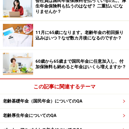
会社員は国民年金保険料を払っているのに、厚
年金額はより増えます。
生年金保険料も払うのはなぜ？ 二重払いにな
りませんか？
もし相談者が男性であれば、昭和40年（1965年）生まれ
で現在57歳の方は、「特別支給の老齢厚生年金」をもら
11月に65歳になります。老齢年金の初回振り
うことができません。老齢基礎年金も老齢厚生年金も65
込みはいつ？なぜ数カ月後になるのですか？
歳の支給開始となります。60歳以降も元気に働けるうち
は、厚生年金に加入して働いたほうが、65歳以降に受け
取れる年金額は増えるのでおすすめです。
60歳から65歳まで国民年金に任意加入し、付
加保険料も納めると年金はいくら増えますか？
※年金プチ相談コーナーに取り上げてほしい質問がある
人は
こちらから
応募するか、コメント欄への書き込みを
この記事に関連するテーマ
お願いします。
老齢基礎年金（国民年金）についてのQA
【関連記事をチェック！】
年金が増える？ 会社員の長期加入者の特例（44年特例）
老齢厚生年金についてのQA
って何？