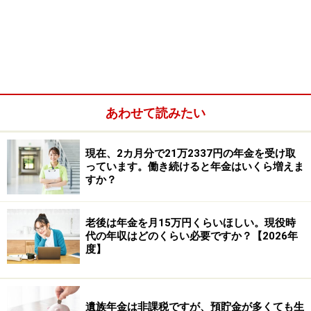
加入して働いたほうが、65歳以降の年金額
は増えるのでおすすめです
相談者は、60歳以降も厚生年金に加入して働いたほうが
いいのかを悩んでいるようですね。2年間の国民年金の
期間を除いて考えると、仮に相談者が18歳から64歳過ぎ
あわせて読みたい
まで、厚生年金に加入して働く場合、44年（528カ月）
もの長期間、厚生年金に入っていることになります。
現在、2カ月分で21万2337円の年金を受け取
っています。働き続けると年金はいくら増えま
すか？
老後は年金を月15万円くらいほしい。現役時
代の年収はどのくらい必要ですか？【2026年
度】
遺族年金は非課税ですが、預貯金が多くても生