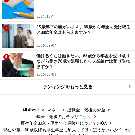
※抽選で20名にAmazonギフト券1000円分プレゼント
※謝礼付きの限定アンケートやモニター企画に参加が可能に
なります
2021/10/11
19歳年下の妻がいます。65歳から年金を受け取る
4
と加給年金はもらえますか？
2026/08/04
働けるうちは働きたい。65歳から年金を受け取り
5
ながら働き70歳で退職したら失業給付は受け取れ
ますか？
2026/08/03
ランキングをもっと見る
>
>
>
All About
マネー
退職金・老後のお金
>
年金・老後のお金クリニック
>
厚生年金加入・厚生年金保険料についてのQA
現在57歳。60歳以降も厚生年金に加入して働くほうがいいか？ はず