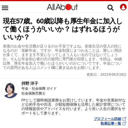
現在57歳。60歳以降も厚生年金に加入し
て働くほうがいいか？ はずれるほうが
いいか？
老後のお金や生活費が足りるのか不安ですよね。老後生活の収入の柱に
なるのが「老齢年金」ですが、年金制度にまつわることは、難しい用語
が多くて、ますます不安になってしまう人もいるのではないでしょう
か。そんな年金初心者の方の疑問に専門家が回答します。今回は、60歳
以降、厚生年金加入で働いたほうがいいのかについてです。年金につい
ての質問がある人はコメント欄に書き込みをお願いします。
更新日：
2022年08月28日
拝野 洋子
年金・社会保障 ガイド
社会保険労務士
FPとして随時相談業務をお受けしています。年金や失業給付な
ど公的手当や共済、少額短期保険も活用した家計管理について
の情報提供やアドバイスを行います。より良い人生の選択をサ
ポートをして参ります。
プロフィール詳細
執筆記事一覧