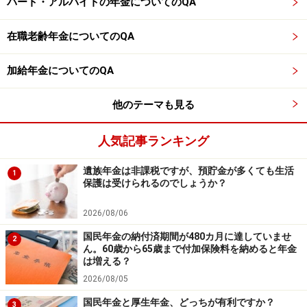
パート・アルバイトの年金についてのQA
厚生年金に44年以上、長期加入した人が、65歳以降に再
就職したら、年金はどうなりますか？
在職老齢年金についてのQA
18歳から会社員。63歳になる前に、年金の44年特例で、
退職を選択してもいい？
加給年金についてのQA
他のテーマも見る
※記事内容は執筆時点のものです。最新の内容をご確認くださ
い。
本記事の内容は一般的な情報提供を目的としており、特定の金融
人気記事ランキング
商品や投資行動を推奨するものではありません。
投資や資産運用に関する最終的なご判断はご自身の責任において
遺族年金は非課税ですが、預貯金が多くても生活
行ってください。
1
保護は受けられるのでしょうか？
掲載情報の正確性・完全性については十分に配慮しております
が、その内容を保証するものではなく、これに基づく損失・損害
などについて当社は一切の責任を負いません。
2026/08/06
最新の情報や詳細については、必ず各金融機関やサービス提供者
の公式情報をご確認ください。
国民年金の納付済期間が480カ月に達していませ
2
ん。60歳から65歳まで付加保険料を納めると年金
は増える？
【編集部からのお知らせ】
・「家計」について、
アンケート（2026/8/31まで）
を実施
2026/08/05
中です！
国民年金と厚生年金、どっちが有利ですか？
3