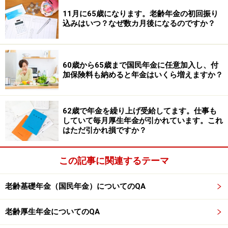
就職しても年金額に変わりはありません。ただし、65歳
11月に65歳になります。老齢年金の初回振り
で再就職し、老齢年金を受け取りながら、厚生年金に加
込みはいつ？なぜ数カ月後になるのですか？
入して働く場合は「在職老齢年金」の制度に注意が必要
です。
60歳から65歳まで国民年金に任意加入し、付
65歳以降の「在職老齢年金」とは、老齢厚生年金額の月
加保険料も納めると年金はいくら増えますか？
額（ここでは老齢厚生年金額の報酬比例部分のみ。老齢
基礎年金や加給年金額は含まない）と総報酬月額相当額
62歳で年金を繰り上げ受給してます。仕事も
（毎月の給与と、ボーナスを足した年収に、交通費など
していて毎月厚生年金が引かれています。これ
手当も含み合計額を出した後、12カ月で割った金額）を
はただ引かれ損ですか？
合計して、一定の金額以上になると、老齢厚生年金が支
給停止または減額されてしまう制度です。
この記事に関連するテーマ
老齢基礎年金（国民年金）についてのQA
「在職老齢年金」の一定額（基準額）とは、月額51万円
（令和7年度）です。
老齢厚生年金についてのQA