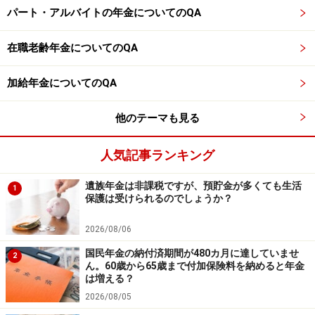
仮に、相談者が65歳で再就職した時、老齢厚生年金額の
パート・アルバイトの年金についてのQA
月額が10万円で、総報酬月額相当額は33万3333円としま
す。
在職老齢年金についてのQA
すると老齢厚生年金（月額）10万円＋月収33万3333円
加給年金についてのQA
で、合計が43万3333円なので、「在職老齢年金」の基準
他のテーマも見る
額月額51万円に収まります。つまり年金額が減額される
ことはありません。
人気記事ランキング
※年金プチ相談コーナーに取り上げてほしい質問がある
遺族年金は非課税ですが、預貯金が多くても生活
1
保護は受けられるのでしょうか？
人は
こちらから
応募するか、コメント欄への書き込みを
お願いします。
2026/08/06
※記事内容は執筆時点のものです。最新の内容をご確認くださ
国民年金の納付済期間が480カ月に達していませ
2
い。
ん。60歳から65歳まで付加保険料を納めると年金
本記事の内容は一般的な情報提供を目的としており、特定の金融
は増える？
商品や投資行動を推奨するものではありません。
2026/08/05
投資や資産運用に関する最終的なご判断はご自身の責任において
行ってください。