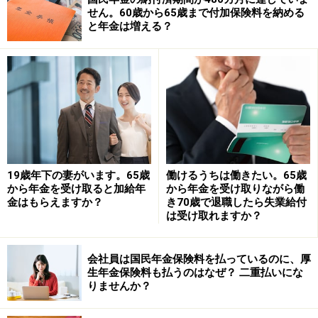
せん。60歳から65歳まで付加保険料を納める
相談者のように、44年以上の厚生年金加入期間があり、
と年金は増える？
60代前半の「特別支給の老齢厚生年金」を受ける権利が
ある人は、「長期特例」として65歳前に退職すると報酬
比例（老齢厚生年金）部分の他に定額（老齢基礎年金相
当額）部分を受けられ、受け取れる年金額が多くなりま
す。
つまり相談者は、64歳で会社を辞めると「特別支給の老
19歳年下の妻がいます。65歳
働けるうちは働きたい。65歳
齢厚生年金」の報酬比例（老齢厚生年金）部分と定額
から年金を受け取ると加給年
から年金を受け取りながら働
（老齢基礎年金相当額）部分の両方を退職した翌月分か
金はもらえますか？
き70歳で退職したら失業給付
は受け取れますか？
ら受けられます。
会社員は国民年金保険料を払っているのに、厚
65歳から再就職して、年金が減るかどうかについてです
生年金保険料も払うのはなぜ？ 二重払いにな
が、「特別支給の老齢厚生年金」の「長期特例」は、退
りませんか？
職してから65歳まで支給される年金なので、65歳以降再