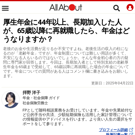
厚生年金に44年以上、長期加入した人
が、65歳以降に再就職したら、年金はど
うなりますか？
老後のお金や生活費が足りるか不安ですよね。老後生活の収入の柱にな
るのが「老齢年金」ですが、年金制度については難しい用語が多くて、
不安になる人もいるのではないでしょうか。そんな年金初心者の方の疑
問に専門家が回答します。今回は、長期加入者として特別支給の老齢厚
生年金を65歳まで受給して、65歳以降に再就職した場合の年金について
です。年金についての質問がある人はコメント欄に書き込みをお願いし
ます。
更新日：
2025年04月22日
拝野 洋子
年金・社会保障 ガイド
社会保険労務士
FPとして随時相談業務をお受けしています。年金や失業給付な
ど公的手当や共済、少額短期保険も活用した家計管理について
の情報提供やアドバイスを行います。より良い人生の選択をサ
ポートをして参ります。
プロフィール詳細
執筆記事一覧