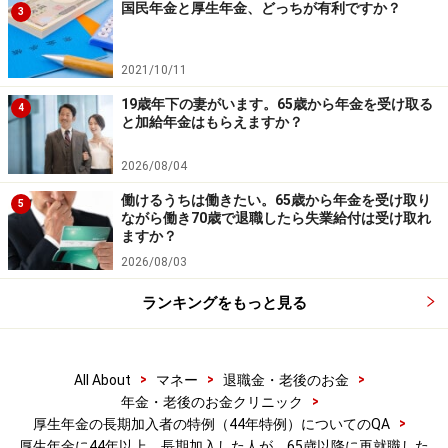
国民年金と厚生年金、どっちが有利ですか？
3
掲載情報の正確性・完全性については十分に配慮しております
が、その内容を保証するものではなく、これに基づく損失・損害
などについて当社は一切の責任を負いません。
最新の情報や詳細については、必ず各金融機関やサービス提供者
2021/10/11
の公式情報をご確認ください。
19歳年下の妻がいます。65歳から年金を受け取る
4
と加給年金はもらえますか？
【編集部からのお知らせ】
・「家計」について、
アンケート（2026/8/31まで）
を実施
2026/08/04
中です！
※抽選で20名にAmazonギフト券1000円分プレゼント
働けるうちは働きたい。65歳から年金を受け取り
5
※謝礼付きの限定アンケートやモニター企画に参加が可能に
ながら働き70歳で退職したら失業給付は受け取れ
なります
ますか？
2026/08/03
ランキングをもっと見る
>
>
>
All About
マネー
退職金・老後のお金
>
年金・老後のお金クリニック
>
厚生年金の長期加入者の特例（44年特例）についてのQA
厚生年金に44年以上、長期加入した人が、65歳以降に再就職した