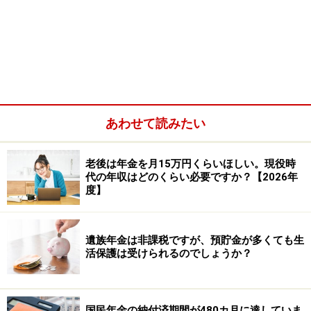
あわせて読みたい
老後は年金を月15万円くらいほしい。現役時
A：65歳以降に再就職しても「在職老齢年
代の年収はどのくらい必要ですか？【2026年
金」で調整されなければ、年金額には影響
度】
ありません
そもそも「特別支給の老齢厚生年金」とは1年以上厚生
遺族年金は非課税ですが、預貯金が多くても生
活保護は受けられるのでしょうか？
年金加入期間がある人が、生年月日により60歳から64歳
までに報酬比例（老齢厚生年金）部分のみ受け取りを開
始して、65歳になるまで受給できる年金です。
国民年金の納付済期間が480カ月に達していま