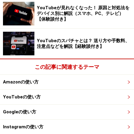
ルソフトへの乗り換えを推奨しているということです。
YouTubeが見れなくなった！ 原因と対処法を
デバイス別に解説（スマホ、PC、テレビ）
【体験談付き】
例えば、前述のOutlook、Apple Mail、Samsung Mailの最
新バージョンではOAuthがサポートされています。常に
セキュリティ対策を更新している大手のメールソフトで
YouTubeのスパチャとは？ 送り方や手数料、
注意点などを解説【経験談付き】
あれば、これまで通り問題なくGmailが使用できると考え
ていいといえます。
この記事に関連するテーマ
ちなみにGoogleは以下のメールソフトの最新バージョン
を使用することを推奨しています。
Amazonの使い方
Microsoft Outlook
YouTubeの使い方
Apple Mail
Googleの使い方
Instagramの使い方
アクセス制限の対象となった場合