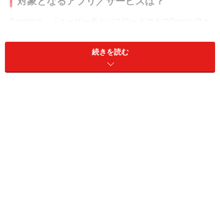
対象となるアプリ／サービスは？
Googleは、「ユーザー名とパスワードのみでGoogleアカ
ウントにログインするサードパーティ製のアプリとデバ
イス」をアクセス制限の対象としています。これはどう
続きを読む
いう意味なのでしょうか。
まず始めに、「サードパーティ」とは、特定のハードウ
ェア、OS、ソフトウェア、あるいはサービスの開発元以
外の、それらに対応する製品を販売、提供している企業
のことです。つまり、この場合ではGoogleに対応するサ
ービス等を提供するGoogle以外の企業を指します。例え
ば、Outlook、Apple Mail、Samsung Mail等がサードパー
ティのメールソフトとして挙げられます。