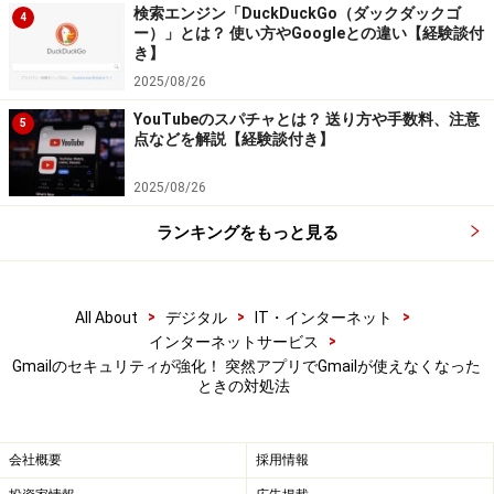
検索エンジン「DuckDuckGo（ダックダックゴ
4
アプリパスワードを作成／使用する方法
ー）」とは？ 使い方やGoogleとの違い【経験談付
き】
2段階認証プロセスを使用していて、ログインしようと
2025/08/26
すると「パスワードが間違っています」というエラーが
YouTubeのスパチャとは？ 送り方や手数料、注意
5
点などを解説【経験談付き】
表示される場合は、以下の方法でアプリパスワードを試
行してみてください。
2025/08/26
ランキングをもっと見る
Googleアカウントに移動する
[セキュリティ] を選択する
>
>
>
All About
デジタル
IT・インターネット
[Googleへのログイン]で [アプリパスワード] を選択
>
インターネットサービス
する。このオプションがない場合、以下の原因が考
Gmailのセキュリティが強化！ 突然アプリでGmailが使えなくなった
えられます。
ときの対処法
・アカウントで2段階認証プロセスが設定されてい
ない
会社概要
採用情報
・2段階認証プロセスがセキュリティキーに対して