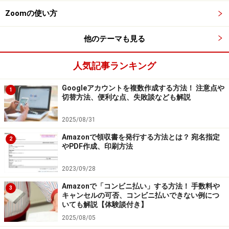
Zoomの使い方
他のテーマも見る
どうすればGmailを受信できるようになる？（画像はイメー
人気記事ランキング
ジ）
使用しているメールソフトがOAuth非対応、つまりユー
Googleアカウントを複数作成する方法！ 注意点や
1
切替方法、便利な点、失敗談なども解説
ザー名とパスワードのみのログイン方法であり、Gmailの
アクセスが制限された場合、「アプリパスワード」を使
2025/08/31
用することで利用可能となります。
Amazonで領収書を発行する方法とは？ 宛名指定
2
やPDF作成、印刷方法
アプリパスワードとは、安全性の低いアプリやデバイス
2023/09/28
にGoogleアカウントへのアクセスを許可する16桁のパス
Amazonで「コンビニ払い」する方法！ 手数料や
コードのことです。アプリパスワードは2段階認証プロ
3
キャンセルの可否、コンビニ払いできない例につ
セスを有効にしているアカウントでのみ使用できます。
いても解説【体験談付き】
2025/08/05