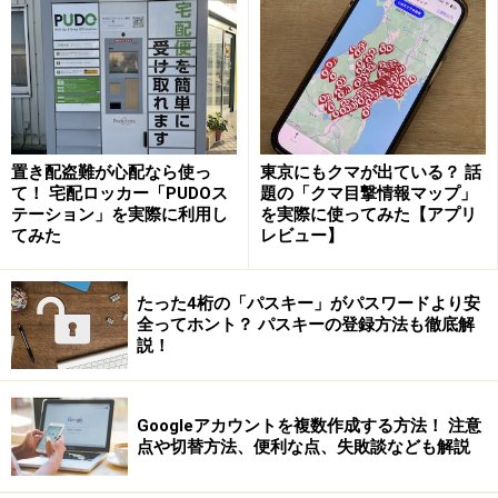
グインする」とありますが、まず前提として、Googleは
サードパーティ製のメールソフトについて、Gmailとの組
み合わせにはOAuth（パスワードを安全に守る為の技
術） に対応しているメールソフトのみを使用することを
推奨しています。
置き配盗難が心配なら使っ
東京にもクマが出ている？ 話
て！ 宅配ロッカー「PUDOス
題の「クマ目撃情報マップ」
OAuthを使用することにより、ユーザー名やパスワード
テーション」を実際に利用し
を実際に使ってみた【アプリ
てみた
レビュー】
を入力することなくアプリやWebサイトでGoogleアカウ
ントのデータを共有できるようになります。OAuthに対
たった4桁の「パスキー」がパスワードより安
応しているメールソフトでは、Gmailアカウントをより安
全ってホント？ パスキーの登録方法も徹底解
全に利用できます。
説！
つまり「ユーザー名とパスワードのみでGoogleアカウン
Googleアカウントを複数作成する方法！ 注意
トにログインする」、言い換えると「OAuthに対応して
点や切替方法、便利な点、失敗談なども解説
いない」メールソフトは、セキュリティの面で脆弱であ
るため、Googleはこれを機にOAuthに対応しているメー