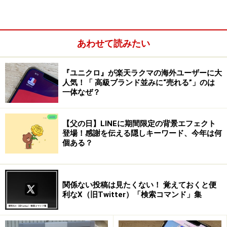
あわせて読みたい
『ユニクロ』が楽天ラクマの海外ユーザーに大
人気！「 高級ブランド並みに“売れる”」のは
一体なぜ？
【父の日】LINEに期間限定の背景エフェクト
登場！感謝を伝える隠しキーワード、今年は何
個ある？
関係ない投稿は見たくない！ 覚えておくと便
6月以降、一部のメールソフトでGmailが使えなくなる？（出
利なX（旧Twitter）「検索コマンド」集
典：
Google アカウント ヘルプページ
）
「ユーザー名とパスワードのみでGoogleアカウントにロ