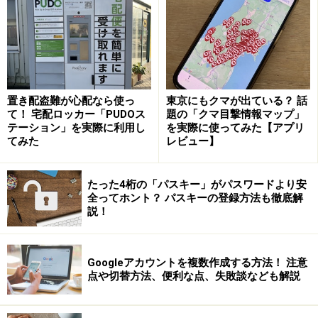
置き配盗難が心配なら使っ
東京にもクマが出ている？ 話
て！ 宅配ロッカー「PUDOス
題の「クマ目撃情報マップ」
テーション」を実際に利用し
を実際に使ってみた【アプリ
［背景とエフェクト］をクリックして［アバター］をクリッ
てみた
レビュー】
クすると、好きなアバターを選択できる
たった4桁の「パスキー」がパスワードより安
全ってホント？ パスキーの登録方法も徹底解
・アバターは計22種類
説！
執筆時点でのアバターは、11種類の動物と、服装がパー
カーとスウェットの2種類、合計22種類あります。今
後、順次追加されるそうです。
Googleアカウントを複数作成する方法！ 注意
点や切替方法、便利な点、失敗談なども解説
・まばたきも再現