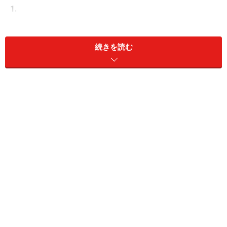
1.
画面右上のアイコンをクリックして［アップデートを確
認］からアップデートします。
続きを読む