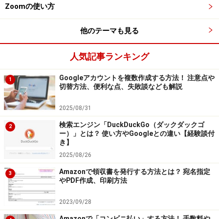
アバター機能は、人間の顔を認識しますが、個人の顔の
Zoomの使い方
識別まではしません。2人で同じWebカメラに映り、1人
はパンダ、もう1人はウサギにすることはできません。
他のテーマも見る
なお、独自のアバターをアップロードして使うこともで
人気記事ランキング
きません。
Googleアカウントを複数作成する方法！ 注意点や
1
また、顔の動きはある程度再現されますが、首から下は
切替方法、便利な点、失敗談なども解説
ほぼ固定されます。腕も映らないので、身振り手振りは
2025/08/31
できないと理解しておきましょう。
検索エンジン「DuckDuckGo（ダックダックゴ
2
ー）」とは？ 使い方やGoogleとの違い【経験談付
アバター機能は少々コミカルなところがあるので、ビジ
き】
ネスシーンには向かないかもしれません。親しい同僚な
2025/08/26
ら使ってもよさそうですが、社外の人が入る商談などで
Amazonで領収書を発行する方法とは？ 宛名指定
3
は避けたほうがいいでしょう。会議の休憩時間で息抜き
やPDF作成、印刷方法
に使うと、話のネタにはなると思います。子ども向けに
2023/09/28
は喜ばれるかも。
Amazonで「コンビニ払い」する方法！ 手数料や