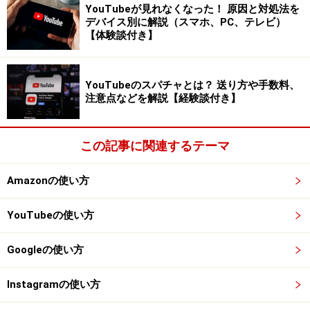
口の動きや顔の傾き、まばたきもうまく再現していま
YouTubeが見れなくなった！ 原因と対処法を
す。
デバイス別に解説（スマホ、PC、テレビ）
【体験談付き】
YouTubeのスパチャとは？ 送り方や手数料、
口を大きく開けることもできる。アバターによっては笑顔も
注意点などを解説【経験談付き】
分かりやすく表示される
この記事に関連するテーマ
Amazonの使い方
顔を傾けて目を閉じると寝ているように見える、かも。片目
YouTubeの使い方
だけ閉じるウィンクはできません
Googleの使い方
アバター機能の注意点と使えそうなシーン
Instagramの使い方