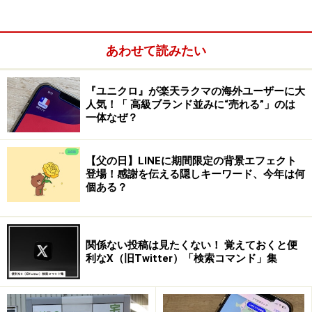
画面右上のアイコンをクリックして［アップデートを確認］
あわせて読みたい
を選択
『ユニクロ』が楽天ラクマの海外ユーザーに大
2.
人気！「 高級ブランド並みに“売れる”」のは
一体なぜ？
アップデートしたら、設定画面を開き、［背景とエフェ
クト］を選択。タブにある［アバター］をクリックし、
好みのアバターをクリックすると、アバターに置き換わ
【父の日】LINEに期間限定の背景エフェクト
登場！感謝を伝える隠しキーワード、今年は何
ります。
個ある？
関係ない投稿は見たくない！ 覚えておくと便
利なX（旧Twitter）「検索コマンド」集