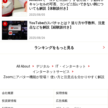
4
キャンセルの可否、コンビニ払いできない例につ
なお、アバター機能をオフにするには、［アバター］タ
いても解説【体験談付き】
ブで［なし］を選択します。
2025/08/05
YouTubeのスパチャとは？ 送り方や手数料、注意
5
点などを解説【経験談付き】
2025/08/26
【おすすめ記事】
ランキングをもっと見る
・
「Zoomの使い方」記事一覧
・
Zoomって本当に大丈夫？ 危険性や気になるセキュリ
ティ対策は？
>
>
>
All About
デジタル
IT・インターネット
・
Zoomでチャットを使いこなす方法と設定！ファイル
>
インターネットサービス
送信や特定の人だけにテキストが送れる
Zoomにアバター機能が登場！ 使い方と注意点を分かりやすく解説
・
Zoomでバーチャル背景を使う方法とトラブル解決策
・
Zoomでファイルを送る方法！ 送れない理由も解説
会社概要
採用情報
・
Zoomミーティングに招待する方法は？ 予定も作ろう
投資家情報
広告掲載