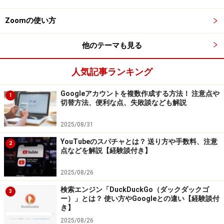
8. 電話番号を入力する
Zoomの使い方
電話番号を入力
他のテーマも見る
9. スマホに送信された確認コードを入力する
人気記事ランキング
Googleアカウントを複数作成する方法！ 注意点や
1
スマホに送信された確認コードを入力
切替方法、便利な点、失敗談なども解説
10. ［2段階認証を有効にする］を選択する
2025/08/31
YouTubeのスパチャとは？ 送り方や手数料、注意
2
点などを解説【経験談付き】
［2段階認証を有効にする］を選択
2025/08/26
11. 設定完了
検索エンジン「DuckDuckGo（ダックダックゴ
3
ー）」とは？ 使い方やGoogleとの違い【経験談付
き】
2025/08/26