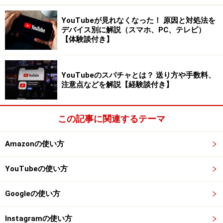
登録しているメールアドレスにメールが送信される
YouTubeが見れなくなった！ 原因と対処法を
デバイス別に解説（スマホ、PC、テレビ）
5. 送信されたメールを開き、［承認または否認してく
【体験談付き】
ださい］を選択する
YouTubeのスパチャとは？ 送り方や手数料、
注意点などを解説【経験談付き】
［承認または否認してください］を選択
6. ［承認］を選択する
この記事に関連するテーマ
Amazonの使い方
［承認］を選択
YouTubeの使い方
7. ［開始する］を選択する
Googleの使い方
［開始する］を選択
Instagramの使い方