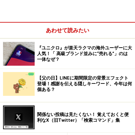
正なログインを防ぐことができます。
Amazonで2段階認証を設定する方法（SMS
あわせて読みたい
を利用する）
『ユニクロ』が楽天ラクマの海外ユーザーに大
認証コードを受け取る手段として、「SMS（電話番
人気！「 高級ブランド並みに“売れる”」のは
号）」または「認証アプリ」の2つがあります。以下で
一体なぜ？
はSMSを利用する方法を解説します。
【父の日】LINEに期間限定の背景エフェクト
1. ［アカウントサービス］を選択する
登場！感謝を伝える隠しキーワード、今年は何
個ある？
関係ない投稿は見たくない！ 覚えておくと便
利なX（旧Twitter）「検索コマンド」集