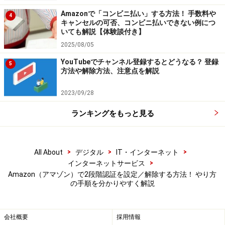
Amazonで「コンビニ払い」する方法！ 手数料や
4
設定完了
キャンセルの可否、コンビニ払いできない例につ
いても解説【体験談付き】
2025/08/05
2段階認証でのログイン方法
YouTubeでチャンネル登録するとどうなる？ 登録
5
設定が完了したので、2段階認証でのログインを試して
方法や解除方法、注意点を解説
みます。
2023/09/28
1. メールアドレスを入力する
ランキングをもっと見る
>
>
>
All About
デジタル
IT・インターネット
>
インターネットサービス
メールアドレスを入力
Amazon（アマゾン）で2段階認証を設定／解除する方法！ やり方
の手順を分かりやすく解説
2. パスワードを入力する
会社概要
採用情報