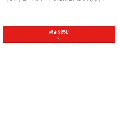
Amazon.co.jpは2段階認証に対応
続きを読む
Amazonでは、ログイン時にIDとパスワードに加えて、認
証コードの入力も必要になる「2段階認証」を設定でき
ます。
Amazonのアカウント情報には名前、住所、クレジットカ
ード情報などが登録されており、IDやパスワードが漏え
いした場合、個人情報が流出するだけでなく、勝手に買
い物をされるなど金銭的被害にあう可能性があります。
そうした被害を防ぐために有効なのが2段階認証です。
これにより、IDやパスワードが流出しても、スマートフ
ォンが手元になければ認証コードが分からないため、不