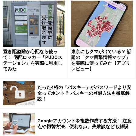
［アカウントサービス］を選択
置き配盗難が心配なら使っ
東京にもクマが出ている？ 話
2. ［ログインとセキュリティ］を選択する
て！ 宅配ロッカー「PUDOス
題の「クマ目撃情報マップ」
テーション」を実際に利用し
を実際に使ってみた【アプリ
てみた
レビュー】
2. ［ログインとセキュリティ］を選択
たった4桁の「パスキー」がパスワードより安
3. ［2段階認証］の［オンにする］を選択する
全ってホント？ パスキーの登録方法も徹底解
説！
3. ［2段階認証］の［オンにする］を選択
Googleアカウントを複数作成する方法！ 注意
4. 登録しているメールアドレスにメールが送信される
点や切替方法、便利な点、失敗談なども解説