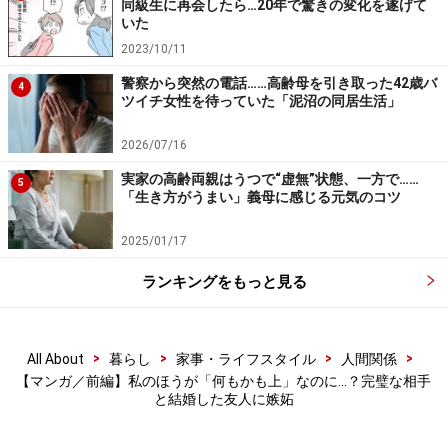
同級生に再会したら…20年で驚きの変化を遂げて
【マンガ】彼氏とキスできない……好きだけど生理的
いた
に無理だと感じるワケ
2023/10/11
警察から突然の電話……高齢母を引き取った42歳バ
4
ツイチ女性を待っていた「泥沼の同居生活」
※記事内容は執筆時点のものです。最新の内容をご確認くださ
い。
2026/07/16
実家の高齢両親はうつで“虚無”状態、一方で……
5
「生き方がうまい」義母に感じる元気のコツ
2025/01/17
ランキングをもっと見る
>
>
>
>
All About
暮らし
家事・ライフスタイル
人間関係
【マンガ／前編】私のほうが「何もかも上」なのに…？完璧な相手
と結婚した友人に嫉妬