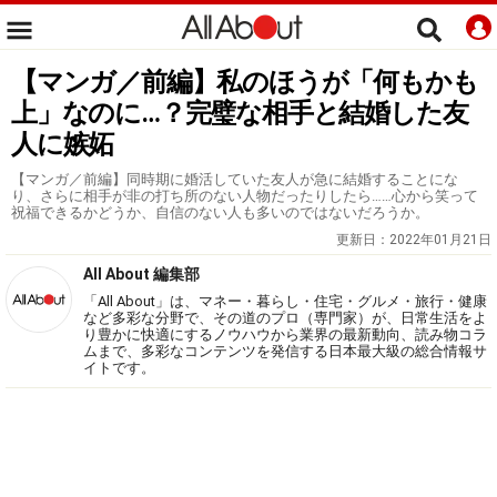
【マンガ／前編】私のほうが「何もかも
上」なのに…？完璧な相手と結婚した友
人に嫉妬
【マンガ／前編】同時期に婚活していた友人が急に結婚することにな
り、さらに相手が非の打ち所のない人物だったりしたら……心から笑って
祝福できるかどうか、自信のない人も多いのではないだろうか。
更新日：
2022年01月21日
All About 編集部
「All About」は、マネー・暮らし・住宅・グルメ・旅行・健康
など多彩な分野で、その道のプロ（専門家）が、日常生活をよ
り豊かに快適にするノウハウから業界の最新動向、読み物コラ
ムまで、多彩なコンテンツを発信する日本最大級の総合情報サ
イトです。