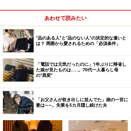
あわせて読みたい
“品のある人”と“品のない人”の決定的な違いと
は？ 周囲から愛されるための「必須条件」
「電話では元気だったのに」1年ぶりに帰省し
た娘が見たものは……。70代一人暮らし母
の“異変”
「お父さんが炊き出しに並んでた」娘の一言に
妻は――。失業を5カ月隠し続けた夫