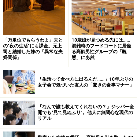
「万単位でもらうわよ」夫と
10歳娘が見つめる先には……
の“夜の生活”にも課金。元上
混雑時のフードコートに居座
司と結婚した妹の「異常な夫
る高齢男性グループの「醜
婦関係」
態」にあ然
「生活って食べ方に出るんだ……」10年ぶりの
女子会で気づいた友人の「驚きの食事マナー」
「なんで誰も教えてくれないの？」ジッパー全
開でも“見て見ぬふり”。他人に無関心な現代の
リアル