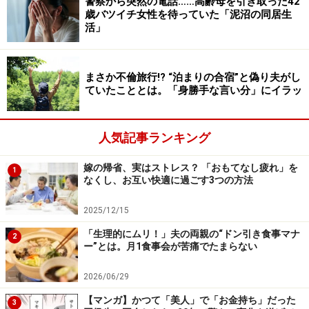
警察から突然の電話……高齢母を引き取った42
歳バツイチ女性を待っていた「泥沼の同居生
活」
まさか不倫旅行!? “泊まりの合宿”と偽り夫がし
＞【後編へ続く】親友宅に招かれて私が見たものは……マ
ていたこととは。「身勝手な言い分」にイラッ
ナが結婚できたワケにハッとして、でも同時にモヤモヤ
して
人気記事ランキング
原案：亀山 早苗
嫁の帰省、実はストレス？ 「おもてなし疲れ」を
1
イラスト：ポレポレ美（
@poreporemi
）
なくし、お互い快適に過ごす3つの方法
2025/12/15
【関連記事】
「生理的にムリ！」夫の両親の“ドン引き食事マナ
2
SNSに「私から夫を奪った女」と書き込まれて…夫
ー”とは。月1食事会が苦痛でたまらない
の前妻からの嫌がらせ行為が止まらない
2026/06/29
正直引いた…とにかく今すぐ「結婚したいだけ」の
男からの電撃プロポーズ
【マンガ】かつて「美人」で「お金持ち」だった
3