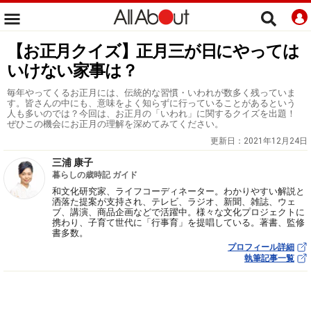
【お正月クイズ】正月三が日にやっては
いけない家事は？
毎年やってくるお正月には、伝統的な習慣・いわれが数多く残っていま
す。皆さんの中にも、意味をよく知らずに行っていることがあるという
人も多いのでは？今回は、お正月の「いわれ」に関するクイズを出題！
ぜひこの機会にお正月の理解を深めてみてください。
更新日：
2021年12月24日
三浦 康子
暮らしの歳時記 ガイド
和文化研究家、ライフコーディネーター。わかりやすい解説と
洒落た提案が支持され、テレビ、ラジオ、新聞、雑誌、ウェ
ブ、講演、商品企画などで活躍中。様々な文化プロジェクトに
携わり、子育て世代に「行事育」を提唱している。著書、監修
書多数。
プロフィール詳細
執筆記事一覧