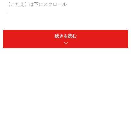
【こたえ】は下にスクロール
↓
↓
↓
続きを読む
↓
↓
↓
【こたえ：掃除】
解説：福を払ってしまうことになる
福を払ってしまうからです。古来、お正月には年神様と
いう新年の神様が福を授けに来てくださると考えられて
きました。