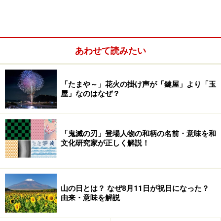
あわせて読みたい
「たまや～」花火の掛け声が「鍵屋」より「玉
屋」なのはなぜ？
掃除をすることは、掃き出す・払うことに通じる
ため、
「鬼滅の刃」登場人物の和柄の名前・意味を和
年神様を追い出し、福を払ってしまうことになります。
文化研究家が正しく解説！
そんなことになったら大変なので、掃除をしてはいけな
いと言われるようになりました。
年始に掃除を控えるためにも、年末にしっかり大掃除を
山の日とは？ なぜ8月11日が祝日になった？
しておくとよいでしょう。
由来・意味を解説