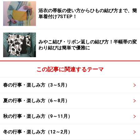
などの言い伝えがあります。
浴衣の帯板の使い方からひもの結び方まで、簡
単着付け7STEP！
家事関連のNGが多いのは、忙しい主婦を休ませるという
意味もあるようです。
みやこ結び・リボン返しの結び方！半幅帯の変
わり結びは簡単で優雅に
【おすすめ記事】
・
【お正月クイズ】正月飾りはいつからいつまで飾る？
・
【お正月クイズ】伊達巻の右巻き・左巻き、縁起が良
この記事に関連するテーマ
いのはどっち？
・
【お正月クイズ】「初夢」は、いつ見る夢のこと?
春の行事・楽しみ方（3～5月）
・
【お正月クイズ】鏡開きの日はいつ？
夏の行事・楽しみ方（6～8月）
※記事内容は執筆時点のものです。最新の内容をご確認くださ
い。
秋の行事・楽しみ方（9～11月）
冬の行事・楽しみ方（12～2月）