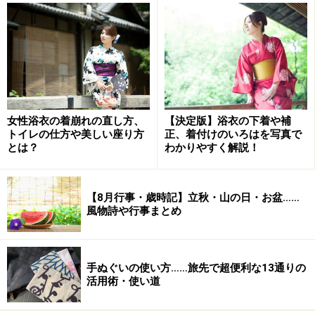
洗い物、火や刃物の使用、喧嘩…他にもこ
んな言い伝えが
掃除のほかにも、
・
洗い物・洗濯をしてはいけない
（福を洗い流してしま
うから）
女性浴衣の着崩れの直し方、
【決定版】浴衣の下着や補
・
火を使って煮焚きをしてはいけない
（灰汁＝悪を出し
トイレの仕方や美しい座り方
正、着付けのいろはを写真で
てしまうから。かまどの神様に休んでいただきたいか
とは？
わかりやすく解説！
ら）
・
刃物を使ってはいけない
（良いご縁を切ってしまうか
【8月行事・歳時記】立秋・山の日・お盆……
ら。刃物を使わないで過ごせると、その年は怪我をしな
風物詩や行事まとめ
いと言われているから）
・
喧嘩をしてはいけない
（争いごとの多い年になるか
ら）
手ぬぐいの使い方……旅先で超便利な13通りの
活用術・使い道
・
お金を使ってはいけない
（年初に浪費をするとお金が
貯まらない年になるから。お賽銭やお年玉は別）