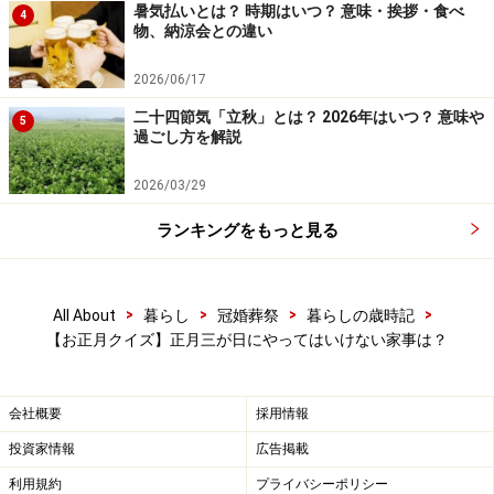
暑気払いとは？ 時期はいつ？ 意味・挨拶・食べ
4
物、納涼会との違い
2026/06/17
二十四節気「立秋」とは？ 2026年はいつ？ 意味や
5
過ごし方を解説
2026/03/29
ランキングをもっと見る
>
>
>
>
All About
暮らし
冠婚葬祭
暮らしの歳時記
【お正月クイズ】正月三が日にやってはいけない家事は？
会社概要
採用情報
投資家情報
広告掲載
利用規約
プライバシーポリシー