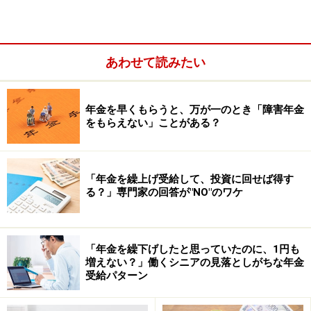
あわせて読みたい
年金を早くもらうと、万が一のとき「障害年金
をもらえない」ことがある？
では、基本手当と年金は本当に、同時に受けられないも
のなのでしょうか。実はそうではありません。例外的に
「年金を繰上げ受給して、投資に回せば得す
年金と基本手当を同時に受けることができるケースもあ
る？」専門家の回答が"NO"のワケ
るのです。
「年金を繰下げしたと思っていたのに、1円も
65歳以降なら年金と基本手当を同時に受け
増えない？」働くシニアの見落としがちな年金
取れる？
受給パターン
65歳以降は、現在のところ年金（老齢基礎年金と老齢厚