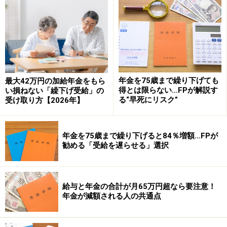
生年金）と基本手当を含む雇用保険の給付の調整はあり
ません。
したがって、ハローワークから何らかの給付を受けるの
が65歳になってからであれば、年金も雇用保険の給付も
年金を75歳まで繰り下げても
最大42万円の加給年金をもら
同時に受けることができます。
得とは限らない…FPが解説す
い損ねない「繰下げ受給」の
る“早死にリスク”
受け取り方【2026年】
ただし、基本手当は、退職時の年齢が65歳未満の人が対
象です。よって、65歳になってから退職した場合は基本
年金を75歳まで繰り下げると84％増額…FPが
手当は受けられません。
勧める「受給を遅らせる」選択
上で説明したことを踏まえて、例外的に、年金と基本手
当を同時に受給できるのは以下の場合です。
給与と年金の合計が月65万円超なら要注意！
年金が減額される人の共通点
•65歳になる前に退職する
•65歳になってから基本手当を申し込む