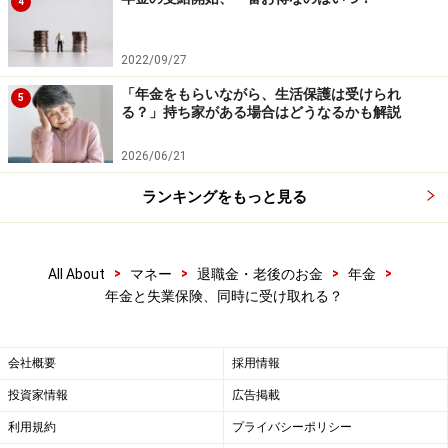
年金と基本手当は同時に受けられる場合も
4
あるがケースは限られる
2022/09/27
今までの話をまとめると以下のようになります。
「年金をもらいながら、生活保護は受けられ
5
る？」持ち家がある場合はどうなるかも解説
・65歳より前に退職して、65歳過ぎてから基本手当を申
請するのであれば、基本手当と年金は両方もらえる。
2026/06/21
ランキングをもっと見る
・老齢基礎年金については、65歳以降はもちろん、65歳
前に繰上げ受給した場合でも基本手当との同時受給は可
能だが、老齢厚生年金は原則通り65歳前は同時受給不
>
>
>
>
All About
マネー
退職金・老後のお金
年金
可。
年金と失業保険、同時に受け取れる？
このように、年金と基本手当を同時に受けられるケース
会社概要
採用情報
はありますが、いずれもごく限られたケースとなりま
投資家情報
広告掲載
す。
利用規約
プライバシーポリシー