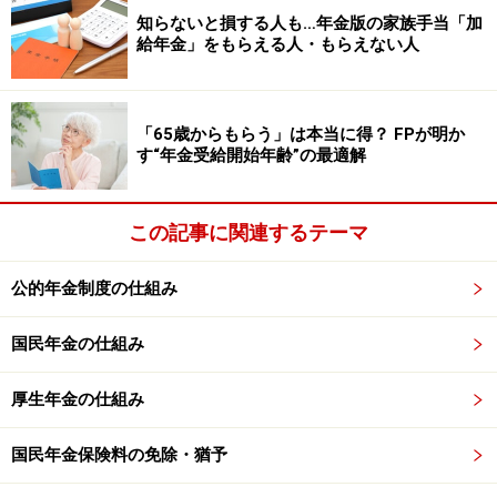
知らないと損する人も…年金版の家族手当「加
給年金」をもらえる人・もらえない人
こうすれば、基本手当と年金は同時に受けることができ
ます。
「65歳からもらう」は本当に得？ FPが明か
ただし、基本手当は原則として退職後1年以内に受け終
す“年金受給開始年齢”の最適解
わらなければ失効してしまうので、65歳直前に退職時期
を調整しないとならなかったり、多少早期に退職するこ
この記事に関連するテーマ
とによってその分の給与が受けられないといったデメリ
ットも考えられます。
公的年金制度の仕組み
国民年金の仕組み
老齢基礎年金は基本手当と同時に受け取れ
る
厚生年金の仕組み
65歳から受けられる老齢基礎年金は、基本手当を含む雇
国民年金保険料の免除・猶予
用保険の給付との調整の仕組み自体がないので、基本手