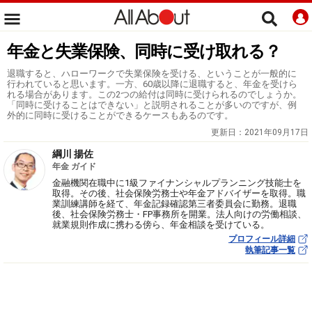
年金と失業保険、同時に受け取れる？
退職すると、ハローワークで失業保険を受ける、ということが一般的に
行われていると思います。一方、60歳以降に退職すると、年金を受けら
れる場合があります。この2つの給付は同時に受けられるのでしょうか。
「同時に受けることはできない」と説明されることが多いのですが、例
外的に同時に受けることができるケースもあるのです。
更新日：
2021年09月17日
綱川 揚佐
年金 ガイド
金融機関在職中に1級ファイナンシャルプランニング技能士を
取得。その後、社会保険労務士や年金アドバイザーを取得。職
業訓練講師を経て、年金記録確認第三者委員会に勤務。退職
後、社会保険労務士・FP事務所を開業。法人向けの労働相談、
就業規則作成に携わる傍ら、年金相談を受けている。
プロフィール詳細
執筆記事一覧