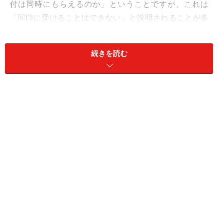
付は同時にもらえるのか」ということですが、これは
「同時に受けることはできない」と説明されることが多
いです。基本手当はこれから働く人のためのもの、年金
はリタイアした人のためのもの、ということで制度の趣
続きを読む
旨が違うから同時には受けられない、といわれていま
す。今から20年以上前には同時に受けられた時期もあっ
たようですが、現在は同時受給不可、とされています。
具体的には、額の多少にかかわらず、求職申し込み（基
本手当の申し込みのこと）をした場合、
その翌月分から基本手当受給終了の月まで、厚生年金は
受給することができません。