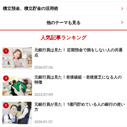
つことで、満足できるようになるのです。足りているこ
積立預金、積立貯金の活用術
とを実感するのは、お金持ち思考の第一歩です。
他のテーマも見る
また、家の中がキレイなこと、それこそが良い運を招く
ために大切なことなのです。「思考＋行動」で運を味方
人気記事ランキング
にし、お金持ちを目指していきましょう。
元銀行員は見た！ 定期預金で損をしない人の共通
1
点
【関連記事をチェック！】
2026/07/26
2021年風水を取り入れた開運・金運アップする方法
元銀行員は見た！老後破綻・老後貧乏になる人の
2
2021年金運アップする部屋のポイント
特徴
いらないモノを「捨てる」と金運がアップする？
2022/07/09
※記事内容は執筆時点のものです。最新の内容をご確認くださ
元銀行員が見た！ 1億円貯めている人の銀行の使い
3
い。
方
本記事の内容は一般的な情報提供を目的としており、特定の金融
商品や投資行動を推奨するものではありません。
投資や資産運用に関する最終的なご判断はご自身の責任において
2026/01/21