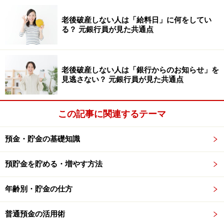
す。条件設定で検索ができるので、チェックしてみてく
老後破産しない人は「給料日」に何をしてい
ださい。これらの物件であれば、見えない収納が実現で
る？ 元銀行員が見た共通点
きますし、常に家の中をキレイに保つことができるので
はないでしょうか。
老後破産しない人は「銀行からのお知らせ」を
見逃さない？ 元銀行員が見た共通点
また、引っ越しは無理でも、荷物を整理するだけでも収
納力は高まります。これならお金もかかりませんし、す
ぐに取り掛かれるのでは？
この記事に関連するテーマ
預金・貯金の基礎知識
余計なモノを買わず、金銭感覚を研ぎ澄ま
す
預貯金を貯める・増やす方法
いったん収納ができると、モノがあふれてしまうことに
年齢別・貯金の仕方
抵抗感を抱くようになりますし、要らないモノは処分す
るような思考に変わってきます。必要なモノを最低限持
普通預金の活用術