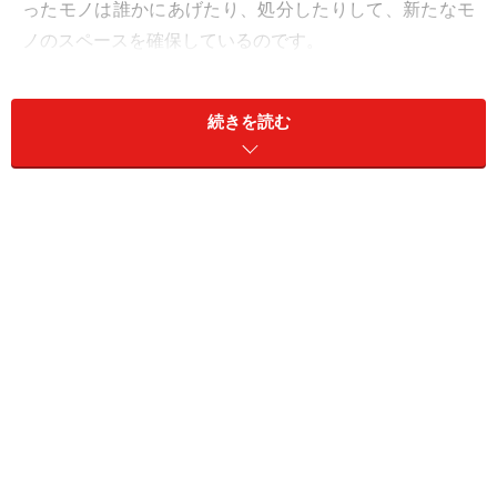
ったモノは誰かにあげたり、処分したりして、新たなモ
ノのスペースを確保しているのです。
収納は私たちの生活の中で永遠のテーマでもあります。
続きを読む
収納グッズを購入すると、さらにモノが増え、また収納
グッズを買い足すことになってしまったり……。でも、そ
れでは、いつになっても家の中のモノは減りませんよ
ね。