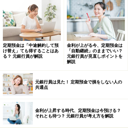
貧乏な人の家の中はどうなっている？
一方、貧乏な人の家の中は、モノが多くてごちゃごちゃ
した印象があります。何事も上達するには、マネをする
ことが一番といわれています。それはお金に関しても同
じこと。つまり、お金持ちの人の家の中をマネすること
定期預金は「中途解約して預
金利が上がる今、定期預金は
で、お金持ちと同じような思考ができるようになってく
け替え」ても得することはあ
「自動継続」のままでいい？
るのです。
る？ 元銀行員が解説
元銀行員が見直しポイントを
解説
でも、「お金持ちのような豪邸には住めないよ」とクレ
ームが聞こえてきそうですが……。実は、普通の賃貸物件
元銀行員は見た！ 定期預金で損をしない人の
でも、収納力の高い物件は多く存在しています。狙い目
共通点
は、あまり新しくない物件。どちらかといえば古めの物
件の方が、収納力が高い傾向にあります。
金利が上昇する時代、定期預金は今預ける？
それとも待つ？ 元銀行員が考え方を解説
具体的には2Kで収納が押し入れ1間半、天袋も1間半。3K
で収納が2間半、ストレージ付きなどの物件がありま