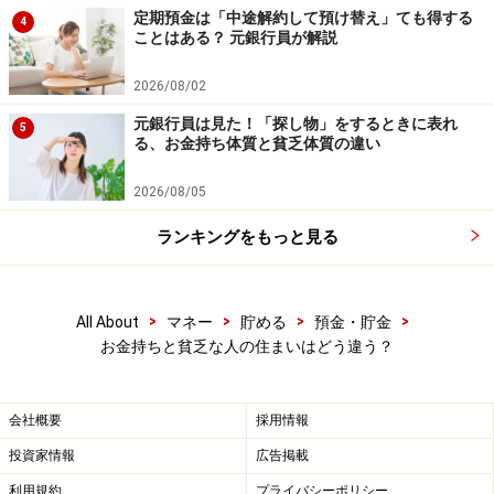
行ってください。
定期預金は「中途解約して預け替え」ても得する
掲載情報の正確性・完全性については十分に配慮しております
4
ことはある？ 元銀行員が解説
が、その内容を保証するものではなく、これに基づく損失・損害
などについて当社は一切の責任を負いません。
最新の情報や詳細については、必ず各金融機関やサービス提供者
2026/08/02
の公式情報をご確認ください。
元銀行員は見た！「探し物」をするときに表れ
5
る、お金持ち体質と貧乏体質の違い
【編集部からのお知らせ】
・「家計」について、
アンケート（2026/8/31まで）
を実施
2026/08/05
中です！
※抽選で20名にAmazonギフト券1000円分プレゼント
ランキングをもっと見る
※謝礼付きの限定アンケートやモニター企画に参加が可能に
なります
>
>
>
>
All About
マネー
貯める
預金・貯金
お金持ちと貧乏な人の住まいはどう違う？
会社概要
採用情報
投資家情報
広告掲載
利用規約
プライバシーポリシー