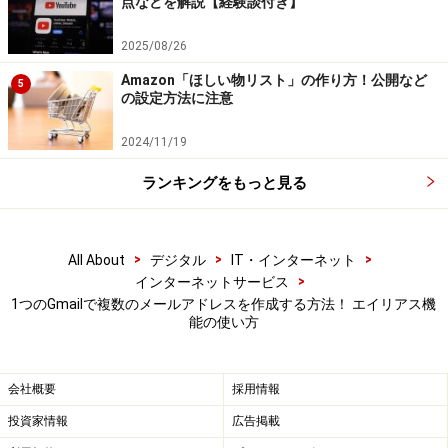
Gmailの「設定」から「すべての設定を表示」を選択する
点などを解説【経験談付き】
2. 「アカウントとインポート」を選択する
2025/08/26
Amazon「ほしい物リスト」の作り方！公開など
5
の設定方法に注意
アカウントとインポート」を選択する
2024/11/19
3. 「他のメールアドレスを追加」を選択する
ランキングをもっと見る
「他のメールアドレスを追加」を選択する
>
>
>
All About
デジタル
IT・インターネット
4. 任意のアドレスを設定する（元のアドレスの@の前の
>
インターネットサービス
1つのGmailで複数のメールアドレスを作成する方法！ エイリアス機
部分＋×××@gmail.com）
能の使い方
会社概要
採用情報
任意のアドレスを設定する（元のアドレスの@の前の部分＋
投資家情報
広告掲載
×××@gmail.com）