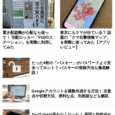
受信したメールも同じ受信フォルダに受信されます。メ
ールを自動的に振り分けるには後述の「ラベル」や「フ
ィルタ」機能を使用する必要があります。
・個人情報漏洩対策にはならない
置き配盗難が心配なら使っ
東京にもクマが出ている？ 話
て！ 宅配ロッカー「PUDOス
題の「クマ目撃情報マップ」
エイリアスアドレスから元のアドレスに任意の文字列を
テーション」を実際に利用し
を実際に使ってみた【アプリ
追加して作成されるため、元のアドレスがわかってしま
てみた
レビュー】
います。元のアドレスを知られたくない場合にエイリア
スアドレスを使用することは好ましくありません。
たった4桁の「パスキー」がパスワードより安
全ってホント？ パスキーの登録方法も徹底解
説！
エイリアス機能の使用例
Googleアカウントを複数作成する方法！ 注意
エイリアス機能を使って作るメールアドレスの用途およ
点や切替方法、便利な点、失敗談なども解説
びアドレス事例としては、以下のものが考えられます。
YouTubeが見れなくなった！ 原因と対処法を