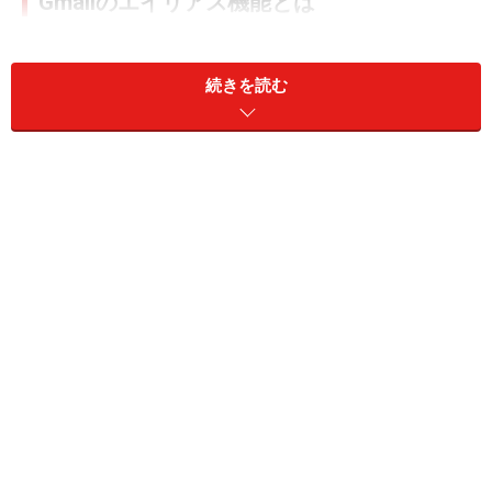
Gmailのエイリアス機能とは
エイリアスには「別名」「偽名」の意味があり、ここで
いうGmailのエイリアス機能は「1つのGmailアドレスをも
続きを読む
とに、異なるメールアドレスを複数作成する」というも
のです。
例えば、○○○@gmail.comというアドレスを有している場
合、ユーザ名にあたる「○○○」の後ろに「＋×××」という
任意の文字列をつけて○○○＋×××@gmail.com（エイリア
スアドレス）を作成することができます。