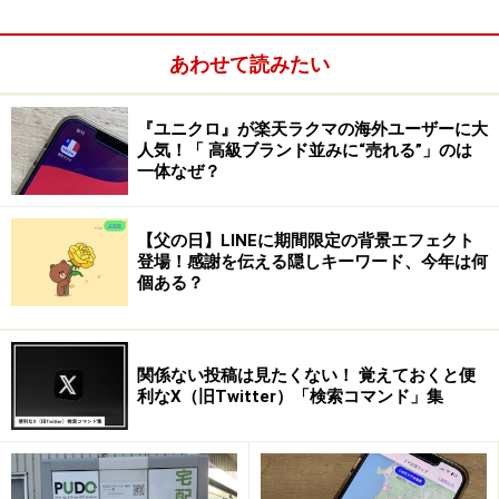
あわせて読みたい
『ユニクロ』が楽天ラクマの海外ユーザーに大
人気！「 高級ブランド並みに“売れる”」のは
一体なぜ？
エイリアス機能の注意点
エイリアス機能で作ったGmailのメールアドレス（エイリ
【父の日】LINEに期間限定の背景エフェクト
登場！感謝を伝える隠しキーワード、今年は何
アスアドレス）には、いくつかの注意点があります。
個ある？
・まったく新しいアドレスではない
エイリアスアドレスは元のアドレスに任意の文字列を追
関係ない投稿は見たくない！ 覚えておくと便
加するもので、完全に新しいアドレスではありません。
利なX（旧Twitter）「検索コマンド」集
・元のアドレスと同じ受信フォルダに受信される
元のアドレスで受信したメールもエイリアスアドレスで