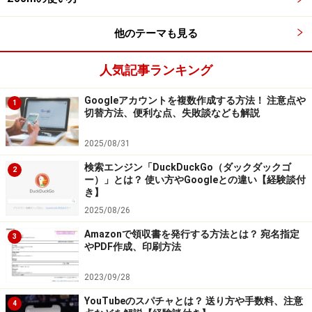
他のテーマも見る
エイリアス機能で複数のメールアドレスを
人気記事ランキング
作成する方法
Googleアカウントを複数作成する方法！ 注意点や
1
切替方法、便利な点、失敗談なども解説
ここからは、実際にエイリアス機能を使って複数のメー
ルアドレスを作る方法を解説します。
2025/08/31
検索エンジン「DuckDuckGo（ダックダックゴ
2
1. Gmailの「設定」から「すべての設定を表示」を選択
ー）」とは？ 使い方やGoogleとの違い【経験談付
き】
する
2025/08/26
Amazonで領収書を発行する方法とは？ 宛名指定
3
やPDF作成、印刷方法
2023/09/28
YouTubeのスパチャとは？ 送り方や手数料、注意
4