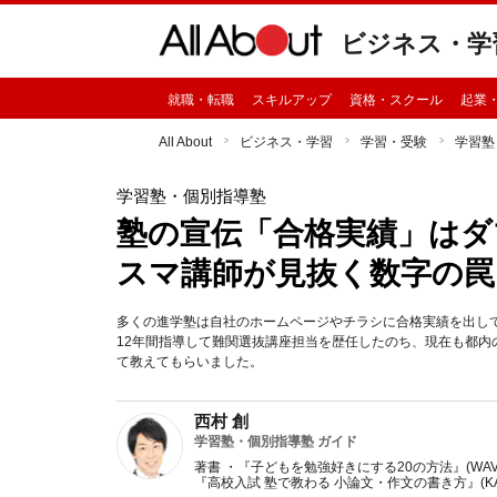
ビジネス・学
就職・転職
スキルアップ
資格・スクール
起業
All About
ビジネス・学習
学習・受験
学習塾
学習塾・個別指導塾
塾の宣伝「合格実績」はダ
スマ講師が見抜く数字の罠
多くの進学塾は自社のホームページやチラシに合格実績を出し
12年間指導して難関選抜講座担当を歴任したのち、現在も都
て教えてもらいました。
西村 創
学習塾・個別指導塾 ガイド
著書 ・『子どもを勉強好きにする20の方法』(WA
『高校入試 塾で教わる 小論文・作文の書き方』(KA