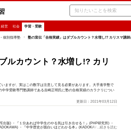
習
・経営
社会
学習・受験
・個別指導塾
塾の宣伝「合格実績」はダブルカウント？水増し!? カリスマ講
ブルカウント？水増し!? カリ
ていますが、実はこの数字は注意して見る必要があります。大手進学塾で
内の中学受験専門塾講師である吉崎正明氏に塾の合格実績のカラクリについ
更新日：2021年03月12日
VE出版) ・『１分あれば中学生のやる気は引き出せる！』(PHP研究所) ・
DOKAWA) ・『中学歴史が面白いほどわかる本』(KADOKAWA) ・『中学
...続きを読む