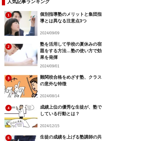
人気記事ランキング
個別指導塾のメリットと集団指
1
導とは異なる注意点3つ
2024/09/09
塾を活用して学校の夏休みの宿
2
題をする方法…塾の使い方で効
果を発揮
2024/09/01
難関校合格をめざす塾、クラス
3
の意外な特徴
2024/08/14
成績上位の優秀な生徒が、塾で
4
している行動とは？
2024/12/15
生徒の成績を上げる塾講師の共
5