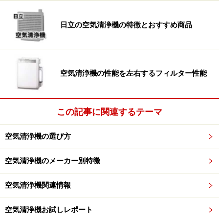
ています。
日立の空気清浄機の特徴とおすすめ商品
インテリアや気分に合わせられる5色展開
空気清浄機の性能を左右するフィルター性能
プレフィルターのカラーリングは、まさに豊かなスウェ
ーデンの自然からインスパイアされたもの。Arctic
trail：雪解け水で濡れた山肌のようなダークグレー、
この記事に関連するテーマ
Night waves：夜の波のような静かなブルー、Aurora
light：オーロラのような幻想的なグリーン、Winter
空気清浄機の選び方
reed：冬の葦のようなライトグレー、Archipelago
Sand：入り江の砂のような淡いピンクと、インテリアや
空気清浄機のメーカー別特徴
気分に合わせて気軽にコーディネートを楽しめるものが
用意されているのも大きな特徴です。
空気清浄機関連情報
空気清浄機お試しレポート