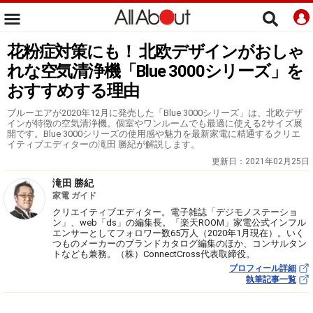
花粉症対策にも！ 北欧デザインがおしゃ
れな空気清浄機「Blue 3000シリーズ」を
おすすめする理由
ブルーエアが2020年12月に発売した「Blue 3000シリーズ」は、北欧デザ
インが特徴の空気清浄機。個室やワンルームでも最適に使える2サイズ展
開です。Blue 3000シリーズの使用感や魅力を最新家電に精通するクリエ
イティブエディターの滝田 勝紀が解説します。
更新日：
2021年02月25日
滝田 勝紀
家電 ガイド
クリエイティブエディター。電子雑誌「デジモノステーショ
ン」、web「ds」の編集長。「楽天ROOM」家電公式インフル
エンサーとしてフォロワー数65万人（2020年1月現在）。いく
つものメーカーのブランドカタログ編集のほか、コンサルタン
トなども兼務。（株）ConnectCross代表取締役。
プロフィール詳細
執筆記事一覧