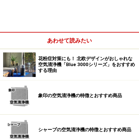
とに、非常に大きな価値を見出すのは必然と言っても過
言ではないのです。いわゆる北欧デザイン（スカンジナ
ビアンデザイン）というものは、そういう背景から生み
出されました。
あわせて読みたい
北欧デザインは世界で最も知られたローカルデザインス
タイルの一つで、（1）シンプルでミニマル（2）美しい
花粉症対策にも！ 北欧デザインがおしゃれな
直線（3）洗練されたカラー（4）自然をモチーフにする
空気清浄機「Blue 3000シリーズ」をおすすめ
などの特徴が挙げられます。ブルーエアはスウェーデン
する理由
のストックホルムに本社を置く空気清浄機の専業メーカ
ーであり、そんなライフスタイルをベースに製品が開発
象印の空気清浄機の特徴とおすすめ商品
されていることから、デザイン性が高いのは必然のこと
なのです。
シャープの空気清浄機の特徴とおすすめ商品