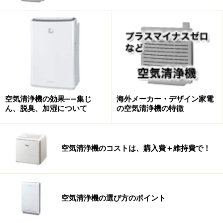
空気清浄機の効果――集じ
海外メーカー・デザイン家電
ん、脱臭、加湿について
の空気清浄機の特徴
北欧デザインが特徴の「Blue 3000シリーズ」（写真は筆者
のもの）
空気清浄機のコストは、購入費＋維持費で！
ブルーエアのBlue 3000シリーズは、その高いデザイン性
が顕著に現れたモデルです。筒状の筐体に余計なボタン
を一切排したシンプルなルックス、操作は天面のボタン
空気清浄機の選び方のポイント
一つ押すだけで機能します。そして誰でも描けそうなほ
どシンプルな直線や曲線のみで美しいシェイプを構成し