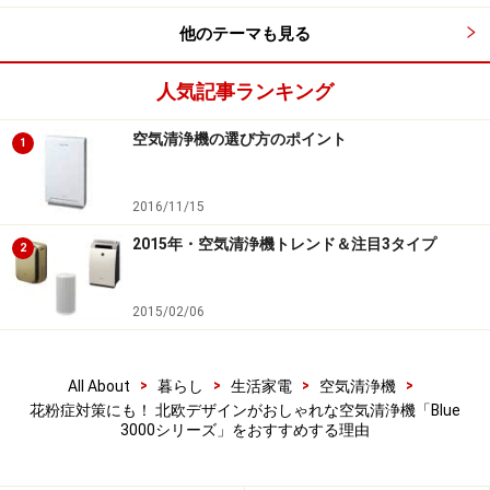
他のテーマも見る
「Blue 3000シリーズ」カラーバリエーション。左からダー
クグレー、ブルー、ピンク、ライトグレー、グリーン（写真
人気記事ランキング
はBlue 3000シリーズ製品ページより）
空気清浄機の選び方のポイント
1
かつて、ブルーエアの創業者ベント・リトリ氏は、世界
の中では比較的空気がきれいな都市であるストックホル
2016/11/15
ムでブルーエアを設立しました。その理由は、彼が夏休
みによく子どもたちと郊外の森や島へ旅行すると、そこ
2015年・空気清浄機トレンド＆注目3タイプ
2
は驚くほど空気がきれいな場所であり、ストックホルム
に戻るたびに“いかに都市の空気が汚れているか”を痛感
2015/02/06
していたから。
>
>
>
>
All About
暮らし
生活家電
空気清浄機
「人は誰でもきれいな空気の中で生活する権利がある」
花粉症対策にも！ 北欧デザインがおしゃれな空気清浄機「Blue
という想いのもと、子どもたちにはきれいな空気の中で
3000シリーズ」をおすすめする理由
育ってほしいと設立されたわけですから、その空気質へ
のこだわりはとても強いものがあります。それがフィル