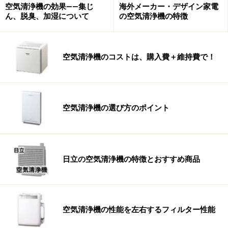
■代表機種：F-VXM90 (パナソニック) ※2016年9月発売
空気清浄機の効果――集じ
海外メーカー・デザイン家電
ん、脱臭、加湿について
の空気清浄機の特徴
集じんフィルター・加湿フィルター・脱臭フィルター、
全てが10年使用可能で経済的に。また、加湿フィルター
がスポンジタイプで洗いやすいのが◎集じんスピードが
空気清浄機のコストは、購入費＋維持費で！
早い大容量タイプ。
■代表機種：MCK70T（ダイキン）※2016年10月発売
空気清浄機の選び方のポイント
全てのフィルター10年交換不要タイプ。やや複雑だった
構造も見直されシンプルになりましたが、洗うパーツは
多いので、購入前にメンテナンスの確認を！
日立の空気清浄機の特徴とおすすめ商品
空気清浄機の選び方のポイント：運転音、サイズなど >>
【関連記事】
卓上空気清浄機のおすすめランキング10選｜オフィ
空気清浄機の性能を左右するフィルター性能
スや自宅のパーソナルスペースに