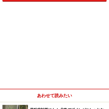
実は一番コストがかかるのはフィルター代
空気清浄機はフィルターの性能が命です。そのため、フ
ィルターの交換が必要な機種では、買い替えのコストが
必要となります。機種によりフィルターの価格は様々で
すが、5000～1万円超えと比較的高い費用が必要となり
ます。
特に、加湿機能付きの場合、フィルターは「集じん・脱
臭・加湿」3つのフィルターが内臓されています。加湿
搭載タイプの大半は、フィルター交換不要タイプが多い
のですが、それでも汚れに応じて交換が必要になること
もあります。念のため「フィルターの種類・価格・寿
あわせて読みたい
命」を確認することを忘れずにしておきましょう。