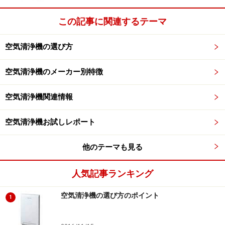
タバコ向け空気清浄機のおすすめ人気ランキング10
この記事に関連するテーマ
選｜快適な空間づくりを
空気清浄機の選び方
※記事内容は執筆時点のものです。最新の内容をご確認くださ
い。
空気清浄機のメーカー別特徴
空気清浄機関連情報
【編集部おすすめの購入サイト】
空気清浄機お試しレポート
Amazonで人気の空気清浄機をチェック！
他のテーマも見る
楽天市場で人気の空気清浄機をチェック！
人気記事ランキング
空気清浄機の選び方のポイント
1