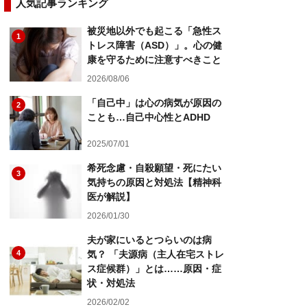
人気記事ランキング
被災地以外でも起こる「急性ス
1
トレス障害（ASD）」。心の健
康を守るために注意すべきこと
2026/08/06
「自己中」は心の病気が原因の
2
ことも…自己中心性とADHD
2025/07/01
希死念慮・自殺願望・死にたい
3
気持ちの原因と対処法【精神科
医が解説】
2026/01/30
夫が家にいるとつらいのは病
4
気？ 「夫源病（主人在宅ストレ
ス症候群）」とは……原因・症
状・対処法
2026/02/02