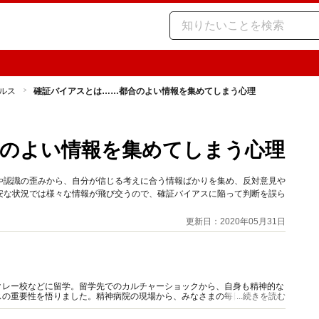
ルス
確証バイアスとは……都合のよい情報を集めてしまう心理
のよい情報を集めてしまう心理
や認識の歪みから、自分が信じる考えに合う情報ばかりを集め、反対意見や
安な状況では様々な情報が飛び交うので、確証バイアスに陥って判断を誤ら
更新日：2020年05月31日
クレー校などに留学。留学先でのカルチャーショックから、自身も精神的な
スの重要性を悟りました。精神病院の現場から、みなさまの毎日の心の健康
...続きを読む
る情報発信を行っていきます。