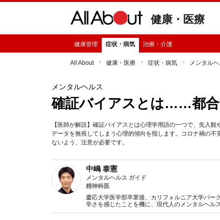
健康・医療
健康管理
症状・病気
治療・介護
All About
健康・医療
症状・病気
メンタルヘ
メンタルヘルス
確証バイアスとは……都合
【医師が解説】確証バイアスとは心理学用語の一つで、先入観
データを無視してしまう心理的傾向を指します。コロナ禍の不
ないよう、注意が必要です。
中嶋 泰憲
メンタルヘルス ガイド
精神科医
慶応大学医学部卒業後、カリフォルニア大学バー
辛さを感じたことを機に、現代人のメンタルヘル
管理にお役に立てるよう、メンタルヘルスに関す