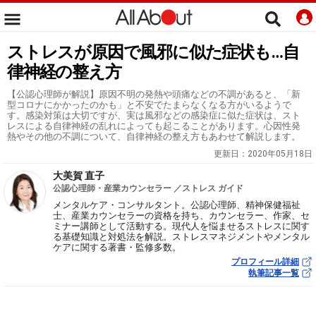
ストレスが原因で風邪に似た症状も…自
律神経の整え方
【公認心理師が解説】原因不明の発熱や頭痛などの不調があると、「新
型コロナにかかったのかも」と不安でたまらなくなる方がいるようで
す。感染対策は大切ですが、実は風邪などの感染症に似た症状は、スト
レスによる自律神経の乱れによっても起こることがあります。心因性発
熱やその他の不調について、自律神経の整え方もあわせて解説します。
更新日：
2020年05月18日
大美賀 直子
公認心理師・産業カウンセラー ／ストレス ガイド
メンタルケア・コンサルタント。公認心理師、精神保健福祉
士、産業カウンセラーの資格を持ち、カウンセラー、作家、セ
ミナー講師として活動する。現代人を悩ませるストレスに関す
る基礎知識と対処法を解説。ストレスマネジメントやメンタル
ケアに関する著書・監修多数。
プロフィール詳細
執筆記事一覧