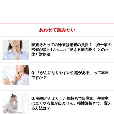
熱がある
体の冷えを感じる
のどや口の中の違和感
あわせて読みたい
鼻づまり
頭痛
家族そろっての帰省は老親の負担？「娘一家の
帰省が煩わしい……」"迎える側の憂うつ"の正
以下で詳しく解説します。
体と対処法
Q. 「がんになりやすい性格がある」って本当
ですか？
Q. 毎朝どんよりした気持ちで目覚め、午前中
は全くやる気が出ません。根性論抜きで、変え
る方法は？