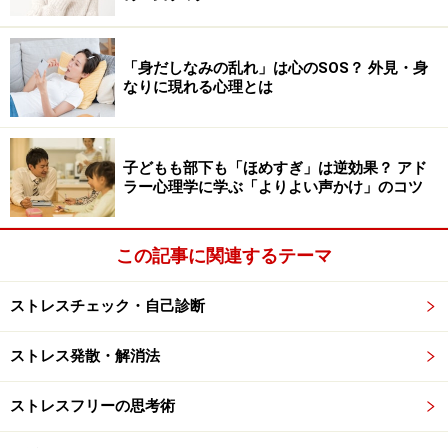
たとえば、プレッシャーにさらされたり、悩み事を考え
「身だしなみの乱れ」は心のSOS？ 外見・身
続けたりしていると、緊張状態から交感神経が働き過ぎ
なりに現れる心理とは
て、平熱よりも熱が上がってしまうことがあります。こ
れを「心因性発熱」と呼びます。交感神経の働き過ぎで
血行が悪くなると、体の冷えを感じやすくなりますし、
子どもも部下も「ほめすぎ」は逆効果？ アド
唾液の分泌が少なくなり、口の中の渇きを感じやすくな
ラー心理学に学ぶ「よりよい声かけ」のコツ
ります。のどの筋肉も緊張して硬くなり、のどに違和感
を感じやすくなります。
この記事に関連するテーマ
一方、ごろごろと寝てばかりで緊張感なく過ごしている
ストレスチェック・自己診断
ときには、副交感神経が働き過ぎることによって、風邪
のような症状を感じることがあります。副交感神経が過
ストレス発散・解消法
剰に働くと鼻の粘膜が膨張するため、鼻づまりを感じや
すくなりますし、頭の血管が拡張するため、頭痛を感じ
ストレスフリーの思考術
やすくなります。