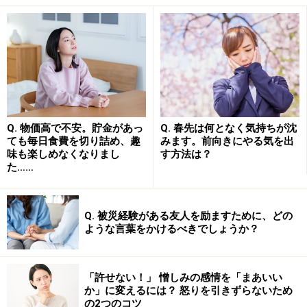
自律神経の乱れによる風邪に似た症状と
は？
風邪は、かぜ症候群を引き起こすウイルス等の病原体が
Q. 物価高で不安。貯金があっ
Q. 春先は何となく気持ちが沈
ても毎日食費を切り詰め、趣
みます。前向きにやる気を出
体内に侵入することによって起こります。鼻やのどなど
味も楽しめなくなりまし
す方法は？
の炎症や、病原体を攻撃するために体が発する熱などの
た……
症状が特徴です。くしゃみや鼻水、せき、発熱などの風
邪の症状は、体の免疫機能によって病原体を排除するた
Q. 被災経験がある友人を励ますために、どの
めに生じます。
ような言葉をかけるべきでしょうか？
一方、自律神経の乱れによる風邪に似た症状は、過剰な
ストレスなどの影響で自律神経のバランスが乱されるこ
「許せない！」 憎しみの感情を「まあいい
か」に変えるには？ 怒りを引きずらないため
とで生じます。
の2つのコツ