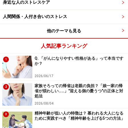
身近な人のストレスケア
このように、風邪によく似た症状は自律神経の乱れによ
人間関係・人付き合いのストレス
っても生じることがあるのです。
他のテーマも見る
最近は、新型コロナウイルスへの感染の恐怖から、多く
の方がストレスを感じながら日々を送っていると思いま
人気記事ランキング
す。体調がすぐれないときは、感染したかもしれないと
Q. 「がんになりやすい性格がある」って本当です
いう不安から、さらにストレスが募ってしまうもので
1
か？
す。ですが、その過剰なストレスが自律神経のバランス
を乱し、風邪のような症状を引き起こしている可能性も
2026/06/17
あるのです。
家族そろっての帰省は老親の負担？「娘一家の帰
2
省が煩わしい……」"迎える側の憂うつ"の正体と対
処法
もちろん、病気かどうかは、医師による適切な診断が必
2026/08/04
要です。しかし不要不急の外出を避け、うがい、手洗い
精神年齢が低い人の特徴は？ 慕われる大人になる
3
等の衛生管理をしっかり行い、健康的な生活習慣を守っ
ために実践すべき「精神年齢を上げる5つの方法」
ているのに、風邪のような自覚症状に悩まされている場