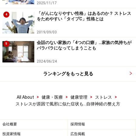
合、心の健康まで損なわないよう、ストレスによって自
2025/11/17
律神経が乱れて風邪に似た症状が出る可能性もあること
「がんになりやすい性格」はあるのか？ ストレス
4
をためやすい「タイプC」性格とは
を、知識として覚えておくとよいと思います。
2019/09/03
会話のない家族の「4つの口癖」…家族の気持ちが
5
カウンセラーが薦める自律神経のバランス
バラバラになってしまうことも
の整え方
2024/06/24
それでは、自律神経のバランスはどのように整えればよ
ランキングをもっと見る
いのでしょうか？ 自律神経のバランスを整えるために
は、緊張時に働く交感神経、リラックス時に働く副交感
神経のどちらかが過剰に働き過ぎたりしないように、バ
>
>
>
>
All About
健康・医療
健康管理
ストレス
ランスを整えていくことが大切です。具体的には、次の
ストレスが原因で風邪に似た症状も…自律神経の整え方
ことを心がけていきましょう。
会社概要
採用情報
■1日の基本的な生活リズムを守る
人間の体は、日光を浴びると交感神経が刺激され、暗く
投資家情報
広告掲載