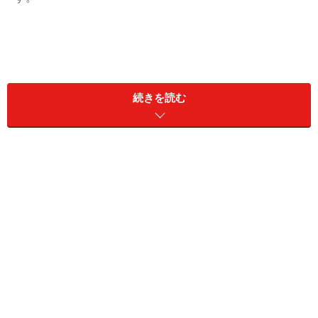
続きを読む
たとえば、次のような症状はどれも風邪症状に似ていま
すが、いずれも自律神経の乱れによって生じることがあ
ります。