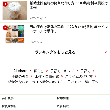
キラキラのスライムが落ちていくのがおもしろい！全部落ち
紙粘土貯金箱の簡単な作り方！100均材料や貝殻で
4
るまで何分かかるかな？
工作
2024/09/17
男の子向け夏休み工作！100均で揃う割り箸やペッ
5
スライム作りの諸注意
トボトルで手作り
スライム作りを始める前に、子どもにホウ砂の使い方、
2024/09/11
完成したスライムの使い方についてお話しましょう。ホ
ランキングをもっと見る
ウ砂は誤った使い方をすると危険です。
必ず大人と一緒に作る。
>
>
>
>
All About
暮らし
子育て・キッズ
子育て
ホウ砂（スライム）を口に入れない。
>
>
>
子供の教育
工作・自由研究
スライムの作り方
ホウ砂（スライム）を触った手で目をこすらない。
砂時計ならぬスライム時計の作り方……子どもと一緒に工作！
手に傷がある場合は、ゴム手袋をして作る。
皮膚についたホウ砂は石けんで洗い流す。
会社概要
採用情報
スライムで遊んだ後は石けんで手を洗う。
投資家情報
広告掲載