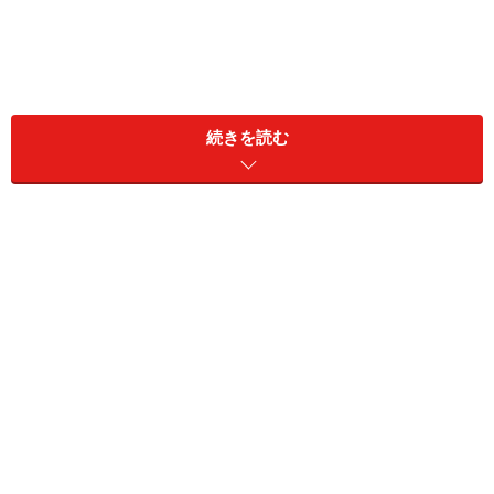
続きを読む
キラキラのスライム時計材料
キラキラのスライム時計の材料だよ
ペットボトル（500ml2本）、PVA洗濯のり、ホウ砂、プ
ラスチックスプーン、軽量カップ、軽量スプーン、ボウ
ル、ハサミ、ビニールテープ、動眼、クラッシュホロ
キラキラのスライム時計の作り方手順