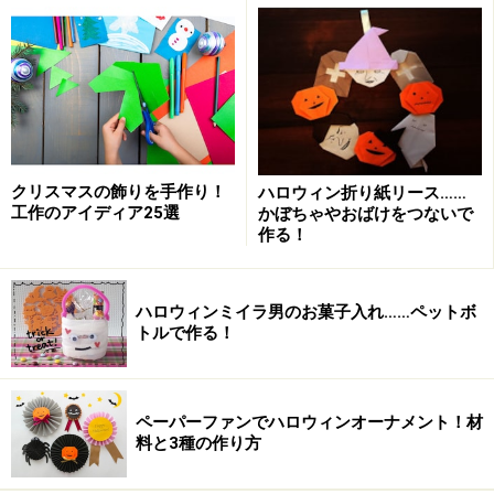
て溶かします。
ホウ砂は子どもだけでは使わないようにしましょう
健栄製薬 ホウ砂(結晶)P 50g
クリスマスの飾りを手作り！
ハロウィン折り紙リース……
3.[1]にホウ砂水を入れ素早くかき混ぜます。この時クラ
工作のアイディア25選
かぼちゃやおばけをつないで
ッシュホロも入れていきましょう。
作る！
ハロウィンミイラ男のお菓子入れ……ペットボ
クラッシュホロを入れてかき混ぜよう！
トルで作る！
4.スプーンですくえる固さになってきたら、キラキラス
ライムの完成です。
ペーパーファンでハロウィンオーナメント！材
料と3種の作り方
ボウルにくっつかなくなるまで混ぜてね