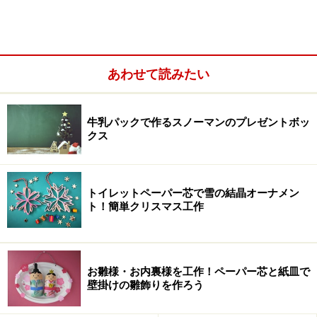
1.水100mlにPVA洗濯のり100mlを入れ、混ぜ合わせま
す。
あわせて読みたい
牛乳パックで作るスノーマンのプレゼントボッ
クス
トイレットペーパー芯で雪の結晶オーナメン
ト！簡単クリスマス工作
お雛様・お内裏様を工作！ペーパー芯と紙皿で
水とPVA洗濯のりを混ぜ合わせるよ
壁掛けの雛飾りを作ろう
2.ホウ砂水を作ります。ぬるま湯50mlにホウ砂5gを入れ