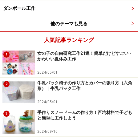
ダンボール工作
ビニールテープで顔のパーツを作ろう！
8.もう1本のペットボトルにも、顔を作って貼ります。
他のテーマも見る
人気記事ランキング
ゆかいな楽しい顔を作ってみよう
女の子の自由研究工作21選！簡単だけどすごい・
1
9.顔や装飾テープが貼れたら完成です。キラキラのスラ
かわいい夏休み工作
イムを落としてみましょう。
2024/05/01
牛乳パック椅子の作り方とカバーの張り方（六角
スライムは砂と違ってゆっくりと落ちていくので、全部
2
形）｜牛乳パック工作
落ちるまで時間がかかります。この分量で約30分かかり
ました。もっとスライムをドロっとさせたい場合は、お
2024/05/01
湯を少しずつ足してみてくださいね。
手作りスノードームの作り方！百均材料で子ども
3
と簡単に工作しよう
2024/09/10