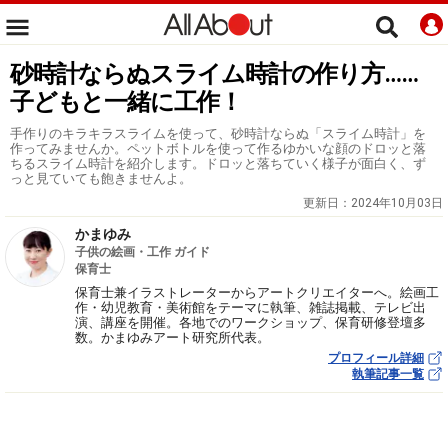
砂時計ならぬスライム時計の作り方……
子どもと一緒に工作！
手作りのキラキラスライムを使って、砂時計ならぬ「スライム時計」を
作ってみませんか。ペットボトルを使って作るゆかいな顔のドロッと落
ちるスライム時計を紹介します。ドロッと落ちていく様子が面白く、ず
っと見ていても飽きませんよ。
更新日：
2024年10月03日
かまゆみ
子供の絵画・工作 ガイド
保育士
保育士兼イラストレーターからアートクリエイターへ。絵画工
作・幼児教育・美術館をテーマに執筆、雑誌掲載、テレビ出
演、講座を開催。各地でのワークショップ、保育研修登壇多
数。かまゆみアート研究所代表。
プロフィール詳細
執筆記事一覧