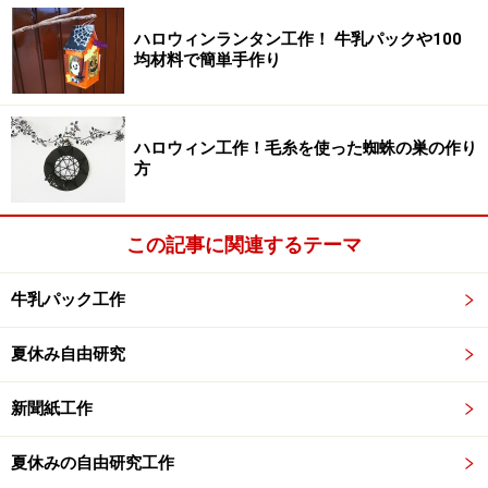
5.ペットボトル1本の中に、キラキラのスライムを入れま
ハロウィンランタン工作！ 牛乳パックや100
す。
均材料で簡単手作り
どんどんスライム投入！
ハロウィン工作！毛糸を使った蜘蛛の巣の作り
方
6.キラキラのスライムを入れたら、ペットボトル2本を合
わせ、ビニールテープでしっかりと止めます。
この記事に関連するテーマ
ビニールテープでしっかり止めてね！
牛乳パック工作
7.ビニールテープを切って、髪の毛やまゆ毛、鼻、口を
夏休み自由研究
作ります。目は動眼シールを使います。（動眼がシール
になっていない場合は、木工用ボンドで貼ってくださ
新聞紙工作
い）
夏休みの自由研究工作