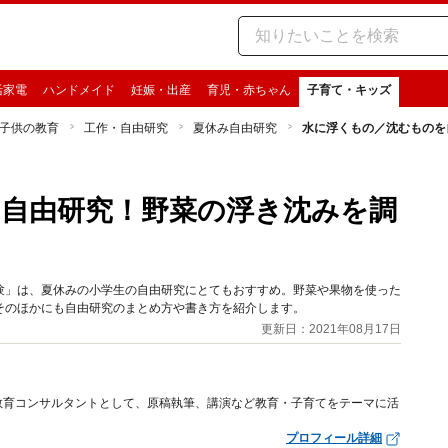
活家電
ハンドメイド
妊娠・出産
育児・赤ちゃん
子育て・キッズ
子供の教育
工作・自由研究
夏休み自由研究
水に浮くもの／沈むものを
自由研究！野菜の浮き沈みを調
験」は、夏休みの小学生の自由研究にとてもおすすめ。野菜や果物を使った
そのほかにも自由研究のまとめ方や書き方を紹介します。
更新日：2021年08月17日
教育コンサルタントとして、原稿執筆、講演など教育・子育てをテーマに活
プロフィール詳細