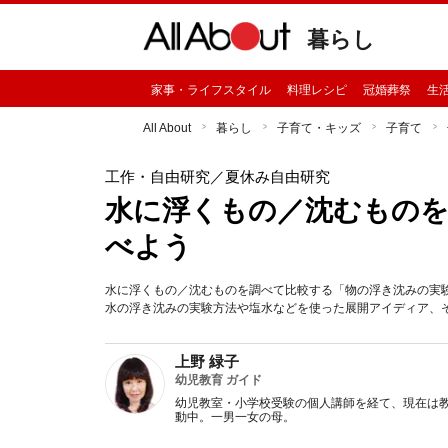
暮らし
家事・ライフスタイル
料理レシピ
冠婚葬祭
生
All About
暮らし
子育て・キッズ
子育て
工作・自由研究
／夏休み自由研究
水に浮くもの／沈むものを
べよう
水に浮くもの／沈むものを調べて比較する「物の浮き沈みの実
水の浮き沈みの実験方法や塩水などを使った展開アイディア、
上野 緑子
幼児教育 ガイド
幼児教室・小学校受験の個人講師を経て、現在は
動中。一男一女の母。