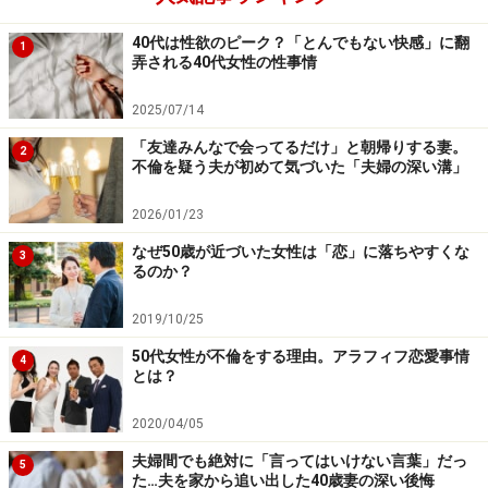
った。それが1年ほど続いたある日、彼が悪酔いした。
40代は性欲のピーク？「とんでもない快感」に翻
1
弄される40代女性の性事情
「家まで送るしかないくらいに酔っ払って。そんなに酔
ったのを見るのは初めてでした。タクシーに一緒に乗っ
2025/07/14
て、彼の自宅方向に向かったんですが、細かい説明がで
「友達みんなで会ってるだけ」と朝帰りする妻。
2
きなくて途中で降ろされちゃったんですよ。そうしたら
不倫を疑う夫が初めて気づいた「夫婦の深い溝」
彼が道ばたでいきなり抱きついてきて『もう自分の気持
2026/01/23
ちを隠しておけない。好きなんだ』って。抱きしめられ
たとき、私も同じ気持ちだとやっと気づいた」
なぜ50歳が近づいた女性は「恋」に落ちやすくな
3
るのか？
ただ、彼女は彼の気持ちを受け入れてはいけないと自制
2019/10/25
した。「不倫なんて、理性をなくした人がするもの」
50代女性が不倫をする理由。アラフィフ恋愛事情
4
「人として認めない」と、彼女は不倫をした友人を激し
とは？
く責めたことがあるからだ。そしてそれは彼女の信条で
2020/04/05
もあった。
夫婦間でも絶対に「言ってはいけない言葉」だっ
5
た…夫を家から追い出した40歳妻の深い後悔