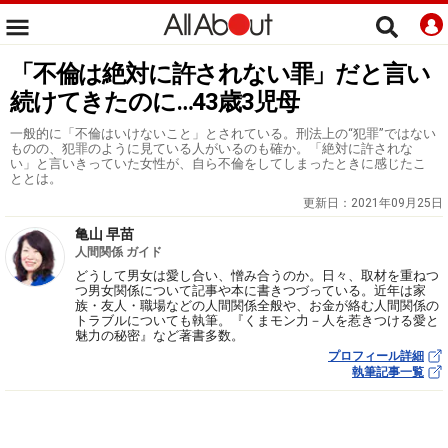
「不倫は絶対に許されない罪」だと言い
続けてきたのに…43歳3児母
一般的に「不倫はいけないこと」とされている。刑法上の“犯罪”ではない
ものの、犯罪のように見ている人がいるのも確か。「絶対に許されな
い」と言いきっていた女性が、自ら不倫をしてしまったときに感じたこ
ととは。
更新日：
2021年09月25日
亀山 早苗
人間関係 ガイド
どうして男女は愛し合い、憎み合うのか。日々、取材を重ねつ
つ男女関係について記事や本に書きつづっている。近年は家
族・友人・職場などの人間関係全般や、お金が絡む人間関係の
トラブルについても執筆。『くまモン力－人を惹きつける愛と
魅力の秘密』など著書多数。
プロフィール詳細
執筆記事一覧