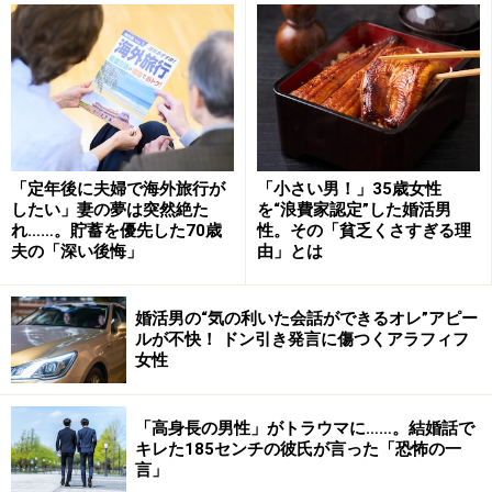
して。夫が大厄だったので、一緒にお祓いにまで行きま
した」
経済的にも不安が募り、リカコさんも働いたほうがいい
という状況になった。夫に家計をすべて知らせると、夫
は「オレも家事をやるよ」とつぶやいた。
「定年後に夫婦で海外旅行が
「小さい男！」35歳女性
したい」妻の夢は突然絶た
を“浪費家認定”した婚活男
れ……。貯蓄を優先した70歳
性。その「貧乏くさすぎる理
「会社に勤めていれば一生安泰だと思っていたんでしょ
夫の「深い後悔」
由」とは
うね。でも彼は価値観を変えざるを得なかった。私も専
業主婦でのんびり生きていくわけにはいかなくなったの
婚活男の“気の利いた会話ができるオレ”アピー
で気持ちを改めてパートですが働き始めました」
ルが不快！ ドン引き発言に傷つくアラフィフ
女性
リカコさんが始めたのは、実演販売の仕事。できるかど
うか不安があったが、一生懸命やっているうちに、「あ
「高身長の男性」がトラウマに……。結婚話で
キレた185センチの彼氏が言った「恐怖の一
なたから買いたかったのよ」と言われるようになった。
言」
そうなるまでに2年かかったという。