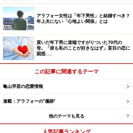
「会社からもときどき特別ボーナスをもらったりしまし
アラフォー女性は「年下男性」と結婚すべき？
年上夫にない「心地よい関係」とは
た。目の前で成果が見える仕事って意外と楽しいと思う
ようになったころ、上司から食事に誘われたんです」
貢いだ年下男に道端ですがりついた70代の
あくまでリカコさんの仕事に対する意見を聞きたいとい
母。「彼も私のことが好きなはず」盲目の恋に
困惑……
うスタンスだったので、特に抵抗なく出かけた。
この記事に関連するテーマ
「それまで上司とは社内で事務的な話をするだけ。ふた
りで食事したのも初めてでした。でも話してみたら、と
亀山早苗の恋愛情報
ても気さくで楽しかった」
連載：アラフォーの“傷跡”
まさか自分が恋をするとは
他のテーマも見る
上司も楽しかったのだろう。たまに食事をする関係にな
人気記事ランキング