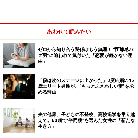
あわせて読みたい
ゼロから知り合う関係はもう無理！ “距離感バ
グ男”に追われて気付いた「恋愛が続かない理
由」
「僕は次のステージに上がった」3度結婚の46
ところが5年前、夫の会社が同業他社と合併、夫の立場
歳エリート男性が、“もっとふさわしい妻”を求
める理由
が微妙になった。以前より肩書きが低くなり、給料も下
がった。
夫の他界、子どもの不登校、高校退学を乗り越
「いろんなことが一気に起こったんですよね。夫の母親
えて。60歳で“半同棲”を選んだ女性の「新たな
生き方」
が入院して大手術をしたり、夫の弟が交通事故を起こし
たり。私の実家も、それまでやっていた商売が傾いたり