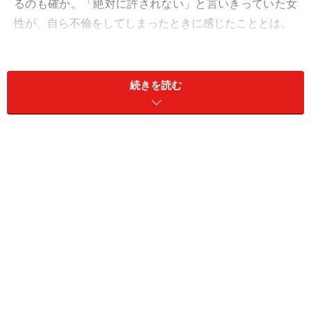
るのも確か。「絶対に許されない」と言いきっていた女
性が、自ら不倫をしてしまったときに感じたこととは。
仕事をせざるを得なくなって
続きを読む
リカコさん（43歳）は、27歳のとき親戚から紹介された
3歳年上の男性と結婚した。29歳で第1子を、32歳のとき
に双子を出産、3児の母となった。
「夫はごく普通の会社員ですが、専業主婦の母親に育て
られたせいか、私にも専業主婦でいることを求めまし
た。私自身も特に仕事に意欲をもっていなかったから、
それでいいと思っていた」