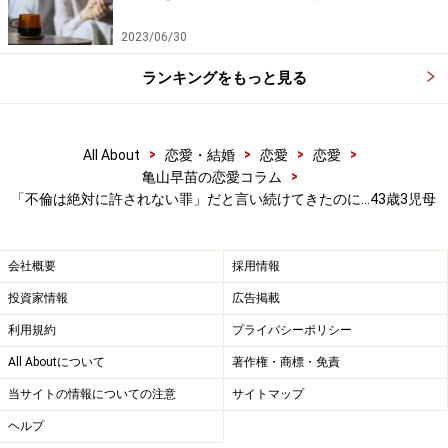
「既婚者が恋愛するなんて、許されるはずがない。そう
思っていました」
2023/06/30
ランキングをもっと見る
だがその場では、彼を突き飛ばして逃げるわけにもいか
なかった。酔って「リカコが好きだ」と叫ぶ上司を、彼
女は迷惑に思うどころか逆に抱きしめてしまったのだと
>
>
>
>
All About
恋愛・結婚
恋愛
恋愛
いう。
>
亀山早苗の恋愛コラム
「不倫は絶対に許されない罪」だと言い続けてきたのに…43歳3児母
「自分でも何をしているのかきちんと認識していません
でした。思わず抱きしめてしまった。思わず私も好きと
会社概要
採用情報
叫んでしまった。自分が自分でないような感じでした
投資家情報
広告掲載
ね」
利用規約
プライバシーポリシー
All Aboutについて
著作権・商標・免責
情熱は止まらない。ふたりはそのまま近くのホテルで結
当サイトの情報についての注意
サイトマップ
ばれた。その後の彼女の葛藤は大変なものがあった。
ヘルプ