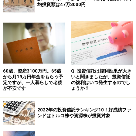
均投資額は47万3000円
投資信託を活用して観光産業の拡大トレン
ドを享受する
拡大が見込まれる観光産業ですが、旅行・観光産業は活
60歳、資産3100万円。65歳
Q. 投資信託は複利効果が大き
動範囲は多岐にわたっているのです。旅行の準備、出
から月19万円年金をもらう予
いと聞きましたが、投資信託
発、空路・船旅・陸路、宿泊、旅行先等々、旅行に関す
定ですが、一人暮らしで老後
の複利はいつ発生するのでし
が不安です
ょうか？
るさまざまな局面にかかわる企業があることから、個別
株で分散投資を行うのは実際的とはいえないかもしれま
せん。
2022年の投資信託ランキング10！好成績ファ
ンドはトルコ株や資源株が投資対象
投資信託を活用する場合、2本の投資信託が設定されて
います。 大和証券投資信託委託の「ダイワ世界ツーリズ