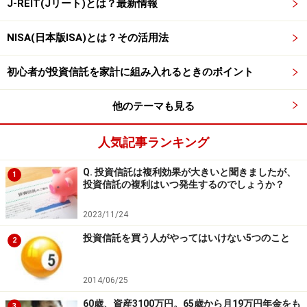
J-REIT(Jリート)とは？最新情報
割合が約72％と偏りがあるように見えます。
NISA(日本版ISA)とは？その活用法
キャピタルアセットマネジメントの「世界ツーリズム株
式ファンド」は、2019年6月28日に新規設定されたファ
初心者が投資信託を家計に組み入れるときのポイント
ンドであることから、組入比率などはわかりません。た
だ、同社のマーケティング本部の話を聞いたところ、一
他のテーマも見る
般消費財・サービスなどの一部の業種に偏るような運用
人気記事ランキング
は行わない予定とのことでした。
Q. 投資信託は複利効果が大きいと聞きましたが、
1
また、銘柄設定にあたってはスペインのバルセロナに本
投資信託の複利はいつ発生するのでしょうか？
拠をおく「GVC Gaesco社」のアドバイスを受けていま
2023/11/24
す。同社が運用するユーロ建ての類似ファンド（2014年
投資信託を買う人がやってはいけない5つのこと
2月設定）の運用成績は年率リターンで9.84％の好成績を
2
あげています。
2014/06/25
今後の高い成長が期待できる観光産業。テーマ型ファン
60歳、資産3100万円。65歳から月19万円年金をも
3