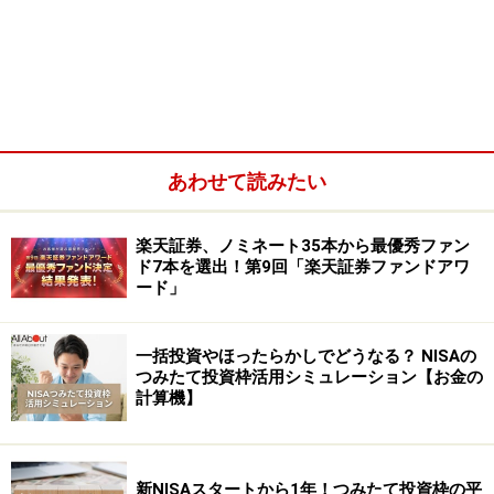
り、その割合は2020年には64％に達すると予測されてい
ます。
また、国際観光客到着数は当初14億人を達成するのは
2020年の見通しでしたが、2年前倒しの2018年に到達。
2030年にはその数は18億人に達すると予測されているこ
あわせて読みたい
とから、世界の旅行需要は拡大トレンドが続くというわ
けです。
楽天証券、ノミネート35本から最優秀ファン
ド7本を選出！第9回「楽天証券ファンドアワ
ード」
一括投資やほったらかしでどうなる？ NISAの
つみたて投資枠活用シミュレーション【お金の
計算機】
新NISAスタートから1年！つみたて投資枠の平