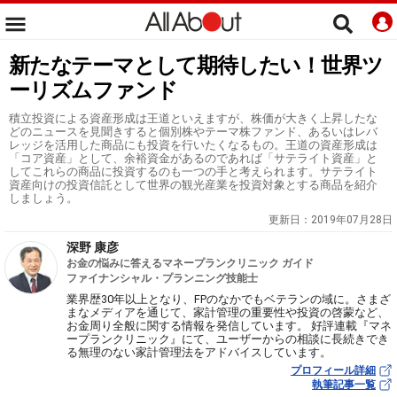
新たなテーマとして期待したい！世界ツ
ーリズムファンド
積立投資による資産形成は王道といえますが、株価が大きく上昇したな
どのニュースを見聞きすると個別株やテーマ株ファンド、あるいはレバ
レッジを活用した商品にも投資を行いたくなるもの。王道の資産形成は
「コア資産」として、余裕資金があるのであれば「サテライト資産」と
してこれらの商品に投資するのも一つの手と考えられます。サテライト
資産向けの投資信託として世界の観光産業を投資対象とする商品を紹介
しましょう。
更新日：
2019年07月28日
深野 康彦
お金の悩みに答えるマネープランクリニック ガイド
ファイナンシャル・プランニング技能士
業界歴30年以上となり、FPのなかでもベテランの域に。さまざ
まなメディアを通じて、家計管理の重要性や投資の啓蒙など、
お金周り全般に関する情報を発信しています。 好評連載『マネ
ープランクリニック』にて、ユーザーからの相談に長続きでき
る無理のない家計管理法をアドバイスしています。
プロフィール詳細
執筆記事一覧