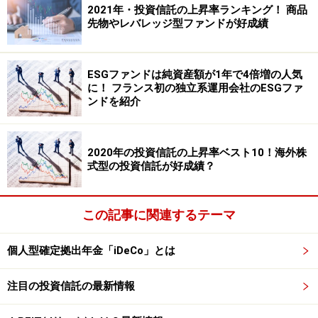
ム関連株式ファンド」とキャピタルアセットマネジメン
2021年・投資信託の上昇率ランキング！ 商品
先物やレバレッジ型ファンドが好成績
トの「世界ツーリズム株式ファンド」です。
大和証券投資信託委託のダイワ世界ツーリズム関連株式
ESGファンドは純資産額が1年で4倍増の人気
に！ フランス初の独立系運用会社のESGファ
ファンドは、2014年11月28日の設定ですから運用が開始
ンドを紹介
されてからまもなく5年になります。設定来の運用成績
は2019年6月28日現在6.0％とやや低迷しています。投資
対象はアメリカが約62％、日本が約16％、イギリスが約
2020年の投資信託の上昇率ベスト10！海外株
式型の投資信託が好成績？
8％と続いています。
組入上位10銘柄の資産配分比率は49％とやや集中してお
この記事に関連するテーマ
り、上位にはマクドナルド、スターバックス、ブッキン
グ・ホールディングスなどが並びます。日本を含む世界
個人型確定拠出年金「iDeCo」とは
の株式等の中から、ツーリズム産業の成長の恩恵を受け
注目の投資信託の最新情報
る企業の株式に投資されると交付目論見書に記載されて
いますが、業種でいうと一般消費財・サービスへの配分