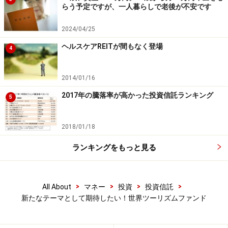
ドはポートフォリオへの組み入れが難しいですが、コア
らう予定ですが、一人暮らしで老後が不安です
資産はベーシックな資産で運用し、サテライト資産は世
2024/04/25
界ツーリズムファンドのように遊び心のあるファンで運
ヘルスケアREITが間もなく登場
用するのも1つの手といえるでしょう。
4
【関連記事をチェック】
2014/01/16
「平成」最終年度の年間上昇率が高かった投資信託は？
2017年の騰落率が高かった投資信託ランキング
5
バランス型の投資信託は「隔月型」が人気に
2018年・最も運用成績が良かったファンドは？J-REITフ
2018/01/18
ァンドが健闘
ランキングをもっと見る
※記事内容は執筆時点のものです。最新の内容をご確認くださ
い。
>
>
>
>
All About
マネー
投資
投資信託
本記事の内容は一般的な情報提供を目的としており、特定の金融
新たなテーマとして期待したい！世界ツーリズムファンド
商品や投資行動を推奨するものではありません。
投資や資産運用に関する最終的なご判断はご自身の責任において
行ってください。
掲載情報の正確性・完全性については十分に配慮しております