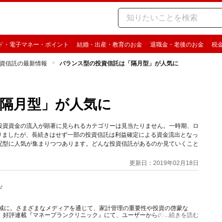
ド・電子マネー・ポイント
結婚・出産・教育のお金
退職金・老後のお金
税
資信託の最新情報
バランス型の投資信託は「隔月型」が人気に
隔月型」が人気に
投資資金の流入が顕著に見られるカテゴリーは見当たりません。一時期、ロ
りましたが、長続きはせず一部の投資信託は利益確定による資金流出となっ
配型に人気が集まりつつあります。どんな投資信託があるのか見ていくこと
更新日：2019年02月18日
ド
の域に。さまざまなメディアを通じて、家計管理の重要性や投資の啓蒙な
長続
...続きを読む