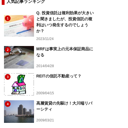
人気記事ランキング
Q. 投資信託は複利効果が大きい
1
と聞きましたが、投資信託の複
利はいつ発生するのでしょう
か？
2023/11/24
MRFは事実上の元本保証商品に
2
なる
2014/04/28
REITの信託不動産って？
3
2009/04/15
高層賃貸の先駆け！大川端リバ
4
ーシティ
2009/03/21