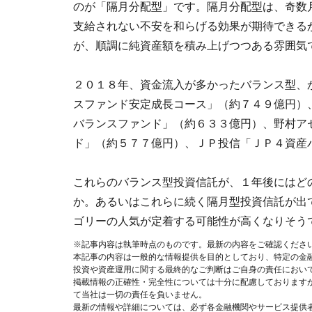
のが「隔月分配型」です。隔月分配型は、奇数
支給されない不安を和らげる効果が期待できる
が、順調に純資産額を積み上げつつある雰囲気
２０１８年、資金流入が多かったバランス型、
スファンド安定成長コース」（約７４９億円）
バランスファンド」（約６３３億円）、野村ア
ド」（約５７７億円）、ＪＰ投信「ＪＰ４資産
これらのバランス型投資信託が、１年後にはど
か。あるいはこれらに続く隔月型投資信託が出
ゴリーの人気が定着する可能性が高くなりそう
※記事内容は執筆時点のものです。最新の内容をご確認くださ
本記事の内容は一般的な情報提供を目的としており、特定の金
投資や資産運用に関する最終的なご判断はご自身の責任におい
掲載情報の正確性・完全性については十分に配慮しております
て当社は一切の責任を負いません。
最新の情報や詳細については、必ず各金融機関やサービス提供