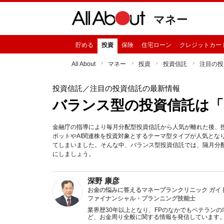
マネー
貯める
投資
保険
住宅ローン
クレジットカー
All About
マネー
投資
投資信託
注目の投
投資信託
／注目の投資信託の最新情報
バランス型の投資信託は「
金融庁の指導により毎月分配型投資信託から人気が離れた後、
ボットやAI関連株を投資対象とするテーマ型タイプが人気とな
てしまいました。そんな中、バランス型投資信託では、隔月分
にしましょう。
深野 康彦
お金の悩みに答えるマネープランクリニック ガイ
ファイナンシャル・プランニング技能士
業界歴30年以上となり、FPのなかでもベテラン
ど、お金周り全般に関する情報を発信しています。 好評連載『マネープランクリニック』にて、ユーザーからの相談に