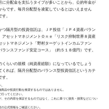
月に分配金を支払うタイプが多いことから、公的年金が
からです。毎月分配型を凌駕しているとはいえません
です。
かつ隔月型の投資信託は、ＪＰ投信「ＪＰ４資産バラン
、アセットマネジメントＯｎｅ「リスク抑制世界８資産
セットマネジメント「野村ターゲットインカムファン
バランスファンド安定コース」（約５１８億円）です。
のくらいの規模（純資産総額）になっているでしょう
てくれば、隔月分配型のバランス型投資信託というカテ
です。
い。
融商品や投資行動を推奨するものではありません。
て行ってください。
が、その内容を保証するものではなく、これに基づく損失・損害などについ
者の公式情報をご確認ください。