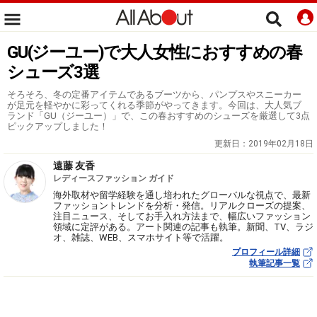
GU(ジーユー)で大人女性におすすめの春
シューズ3選
そろそろ、冬の定番アイテムであるブーツから、パンプスやスニーカー
が足元を軽やかに彩ってくれる季節がやってきます。今回は、大人気ブ
ランド「GU（ジーユー）」で、この春おすすめのシューズを厳選して3点
ピックアップしました！
更新日：
2019年02月18日
遠藤 友香
レディースファッション ガイド
海外取材や留学経験を通し培われたグローバルな視点で、最新
ファッショントレンドを分析・発信。リアルクローズの提案、
注目ニュース、そしてお手入れ方法まで、幅広いファッション
領域に定評がある。アート関連の記事も執筆。新聞、TV、ラジ
オ、雑誌、WEB、スマホサイト等で活躍。
プロフィール詳細
執筆記事一覧