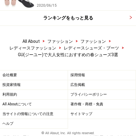
GU（ジーユー）
2020/06/15
===========================
ランキングをもっと見る
▼注目のファッショントレンド記事はこちら
大人のリュックコーデのコツと、おすすめコスパリュッ
>
>
>
All About
ファッション
ファッション
>
>
レディースファッション
レディースシューズ・ブーツ
ク3選
GU(ジーユー)で大人女性におすすめの春シューズ3選
高見えするコスパデニムの選び方・おすすめアイテム5
選
オンオフOK！「Uniqlo U」おすすめベーシックアイテム3
会社概要
採用情報
選
投資家情報
広告掲載
一足お先に春気分！ ZARAのコスパバッグおすすめ3選
利用規約
プライバシーポリシー
パーカーって手抜きに見える？アラフォー向け選び方と
All Aboutについて
著作権・商標・免責
着こなしのコツ
当サイトの情報についての注意
サイトマップ
アラフォーおしゃれ迷子に贈る！着こなしのポイント3
ヘルプ
つ
マンネリ打破！手持ち服だけで冬コーデを新鮮にする方
© All About, Inc. All rights reserved.