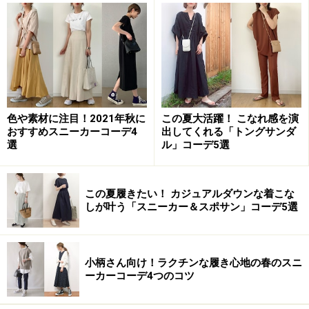
足あたりのよいジャージー素材のライニングが採用され
ており、低反発の中敷きとかかとクッションで抜群の履
き心地を実現しています。
こちらのアイテムは、22.5cm～25.0cmの0.5cm刻みで展
色や素材に注目！2021年秋に
この夏大活躍！ こなれ感を演
開しているので、
普段サイズが合わなくてジーユーの靴
おすすめスニーカーコーデ4
出してくれる「トングサンダ
選
ル」コーデ5選
をあきらめていた方にもおすすめ
です。
この夏履きたい！ カジュアルダウンな着こな
2.ポインテッドバレエシューズ
しが叶う「スニーカー＆スポサン」コーデ5選
小柄さん向け！ラクチンな履き心地の春のスニ
ポインテッドバレエシューズ 1490円（税抜）／GU（
ーカーコーデ4つのコツ
ジーユー
）