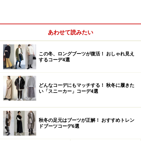
あわせて読みたい
この冬、ロングブーツが復活！ おしゃれ見え
するコーデ4選
1.マシュマロラウンドパンプス
どんなコーデにもマッチする！ 秋冬に履きた
い「スニーカー」コーデ4選
マシュマロラウンドパンプス 2490円（税抜）／GU（
ジーユー
）
秋冬の足元はブーツが正解！ おすすめトレン
ジーユーで人気のマシュマロパンプスに新型が登場。ラ
ドブーツコーデ6選
ウンドトゥと、ローヒールでトレンド感を取り入れつ
つ、歩きやすいのが嬉しいポイントです。