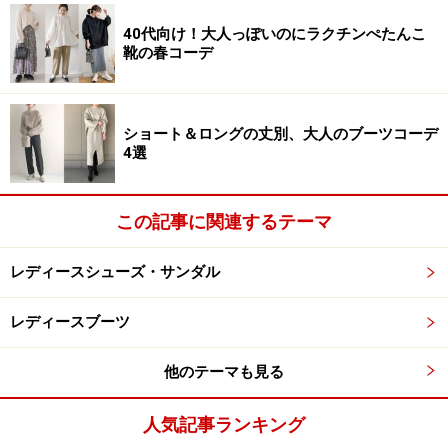
ジーユーのヒットアイテムとして知られるバレエシュー
ズ。どんなスタイリングにも順応する、何足あっても困
40代向け！大人っぽいのにラクチンぺたんこ
靴の春コーデ
らないシンプルなデザインがおすすめです。
先端が細くなっているポインテッドトゥなので、
フラッ
ショート＆ロングの丈別、大人のブーツコーデ
トシューズでも脚を細く見せてくれます
。軽くて柔らか
4選
い作りの歩きやすい設計なので、気になる方はぜひ試し
てみて。
この記事に関連するテーマ
レディースシューズ・サンダル
3.ダッドスニーカー
レディースブーツ
ダッドスニーカー 2990円（税抜）／GU（
ジーユー
）
他のテーマも見る
すでにジーユーで販売しており、大人気となっているダ
人気記事ランキング
ッドスニーカー。ダッドスニーカーとは、その名の通