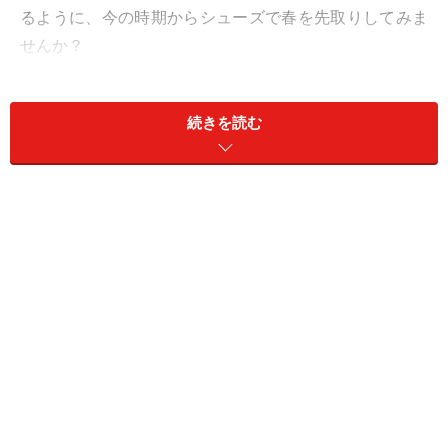
るように、今の時期からシューズで春を先取りしてみま
せんか？
今回は、大人気ブランド「GU（ジーユー）」で、この春
続きを読む
おすすめのシューズを厳選して3点ピックアップ！ 早
速、見ていきましょう。
＜目次＞
1.マシュマロラウンドパンプス
2.ポインテッドバレエシューズ
3.ダッドスニーカー