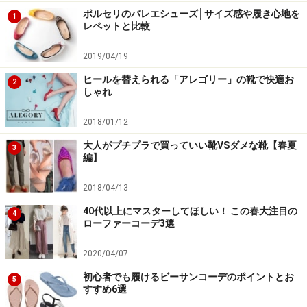
り、お父さんが履いてそうな野暮ったいデザインのスニ
ポルセリのバレエシューズ│サイズ感や履き心地を
1
レペットと比較
ーカーのこと。今、ストリートで大旋風を巻き起こして
います。
2019/04/19
ヒールを替えられる「アレゴリー」の靴で快適お
2
普段の着こなしに、
合わせるだけで今年らしいスタイル
しゃれ
に
なるダッドスニーカー。程よくボリューム感のあるソ
2018/01/12
ールで、初心者も使いやすいのが魅力です。パンツ、ス
大人がプチプラで買っていい靴VSダメな靴【春夏
カートどちらを合わせても今っぽく仕上がります。
3
編】
2018/04/13
以上、大人気ブランド「ジーユー」で、この春おすすめ
40代以上にマスターしてほしい！ この春大注目の
4
ローファーコーデ3選
のシューズを厳選して3点ピックアップしました。これ
を参考に、春の足元のおしゃれを楽しんでくださいね！
2020/04/07
初心者でも履けるビーサンコーデのポイントとお
5
===========================
すすめ6選
【取材協力】