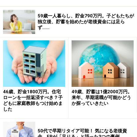
59歳一人暮らし、貯金790万円。子どもたちが
独立後、貯蓄を始めたが老後資金には足ら
ず……
46歳、貯金1800万円。住宅
49歳、貯蓄は1億2000万円。
ローンを一括返済すべき？子
来年、早期退職が可能かどう
どもに家庭教師もつけ始めま
か探っていきたい
した
50代で早期リタイア可能！ 気になる老後資
金、FPが「足りる」と語った3つの事例