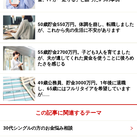
50歳貯金550万円。体調を崩し、転職しました
が、これから先の生活に不安があります
55歳貯金2700万円。子ども3人を育てました
が、夫が遺してくれた資金を使うことに後ろめ
たさを感じる
49歳公務員、貯金3000万円。1年後に退職
し、65歳にはフルリタイアを希望しています
が……
この記事に関連するテーマ
30代シングルの方のお金悩み相談