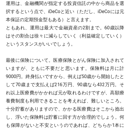
運用は、金融機関が指定する投資信託の中から商品を選
択するという点で、iDeCoと近い（ただし、iDeCoには元
本保証の定期預金型もある）と言えます。
ともあれ、運用は最大で金融資産の2割まで。60歳以降
はその割合は徐々に減らしていく（利益確定していく）
というスタンスがいいでしょう。
最後に保険について。医療保険とがん保険に加入されて
いますが、ともに不要だと思います。保険料は月に計
9000円。終身払いですから、例えば50歳から開始したと
して70歳まで支払えば216万円、90歳なら432万円。そ
れ以上医療費がかかれば元が取れるわけですが、高額療
養費制度も利用できることを考えれば、難しいところ。
十分貯蓄がありますので、かかる医療費はそこから捻出
し、浮いた保険料は貯蓄に回す方が合理的でしょう。何
も保障がないと不安というのであれば、どちらか1本に