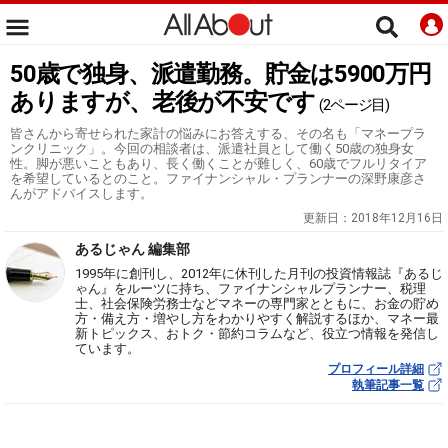
50歳で独身、派遣勤務。貯金は5900万円
ありますが、老後が不安です
(2ページ目)
皆さんから寄せられた家計の悩みにお答えする、その名も「マネープラ
ンクリニック」。今回の相談者は、派遣社員として働く50歳の独身女
性。脚が悪いこともあり、長く働くことが難しく、60歳でフルリタイア
を希望しているとのこと。ファイナンシャル・プランナーの深野康彦さ
んがアドバイスします。
更新日：
2018年12月16日
あるじゃん 編集部
1995年に創刊し、2012年に休刊した月刊の投資情報誌『あるじ
ゃん』をルーツに持ち、ファイナンシャルプランナー、税理
士、社会保険労務士などマネーの専門家とともに、お金の貯め
方・備え方・増やし方をわかりやすく解説するほか、マネー最
新トピックス、おトク・節約コラムなど、役立つ情報を発信し
ています。
プロフィール詳細
執筆記事一覧