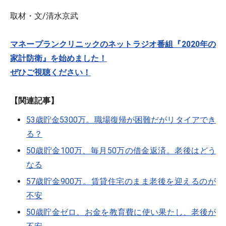
取材・文/清水京武
マネープランクリニックのネットラジオ番組『2020年の
家計防衛』を始めました！
ぜひご視聴ください！
【関連記事】
53歳貯金5300万。職場復帰が困難だがリタイアでき
る？
50歳貯金100万、毎月50万の借金返済。老後はどう
なる
57歳貯金900万。賃貸住宅のまま老後を迎えるのが
不安
50歳貯金ゼロ。お金を教育費に使い果たし、老後が