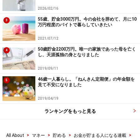
2026/02/16
55歳、貯金3000万円。今の会社を辞めて、月に10
3
万円程度のバイトで暮らしていきたい
2021/07/12
50歳貯金2200万円。唯一の家族であった母を亡く
4
し、天涯孤独の身となりました
2019/09/11
46歳一人暮らし。「ねんきん定期便」の年金額を
5
見て不安になりました
2019/04/19
ランキングをもっと見る
>
>
>
>
All About
マネー
貯める
お金が貯まる人になる連載