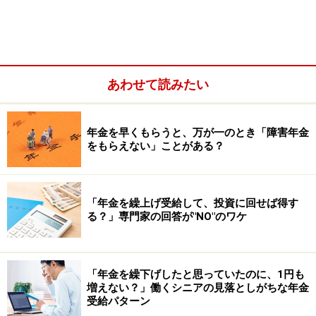
あわせて読みたい
随時払いで奇数月に支払いもあり
年金を早くもらうと、万が一のとき「障害年金
年金手続き後の最初の振込み、年金受給の支給停止解除
をもらえない」ことがある？
で支払日がずれた場合など、1月、3月、5月、7月、9
月、11月の奇数月に年金が支払われます。
「年金を繰上げ受給して、投資に回せば得す
る？」専門家の回答が"NO"のワケ
厚生年金基金の年金は偶数月1日支払いが多
い
「年金を繰下げしたと思っていたのに、1円も
増えない？」働くシニアの見落としがちな年金
企業年金連合会では、年金額が6万円未満は誕生月に応
受給パターン
じた偶数月1日の年1回支払い、6万円以上12万円未満は6