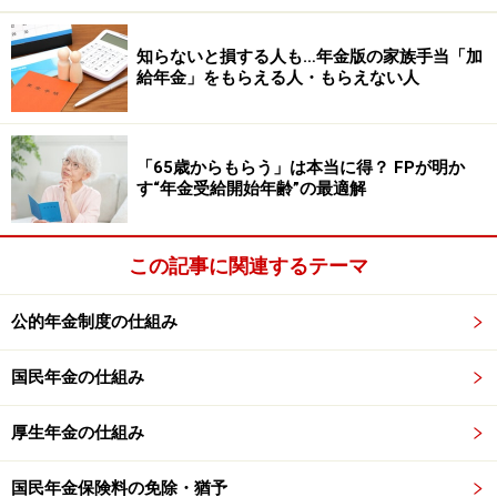
送しないと、年金が止まってしまうことがあります。
知らないと損する人も…年金版の家族手当「加
2. 65歳のときにくるハガキを出さなかった場合……60歳代
給年金」をもらえる人・もらえない人
前半の特別支給の老齢厚生年金を受けている人が、65歳
の誕生月に来る「年金請求書（国民年金・厚生年金保険
「65歳からもらう」は本当に得？ FPが明か
老齢給付）」（ハガキ）を誕生月末日までに返送しない
す“年金受給開始年齢”の最適解
と年金が一時止まります。
3. 失業等給付をもらう手続きをした場合……退職後、ハロ
この記事に関連するテーマ
ーワークへ手続きに行き失業等給付をもらうことになる
公的年金制度の仕組み
と年金は止まります。自己都合退職で失業等給付をもら
うまでに4カ月ほど待っている間も年金は止まります
国民年金の仕組み
（60歳から64歳まで）。
厚生年金の仕組み
60歳から64歳までの間は、失業等給付と年金は同時に受ける
国民年金保険料の免除・猶予
ことはできない。