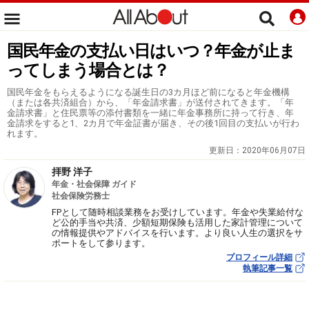
国民年金の支払い日はいつ？年金が止ま
ってしまう場合とは？
国民年金をもらえるようになる誕生日の3カ月ほど前になると年金機構
（または各共済組合）から、「年金請求書」が送付されてきます。「年
金請求書」と住民票等の添付書類を一緒に年金事務所に持って行き、年
金請求をすると1、2カ月で年金証書が届き、その後1回目の支払いが行わ
れます。
更新日：
2020年06月07日
拝野 洋子
年金・社会保障 ガイド
社会保険労務士
FPとして随時相談業務をお受けしています。年金や失業給付な
ど公的手当や共済、少額短期保険も活用した家計管理について
の情報提供やアドバイスを行います。より良い人生の選択をサ
ポートをして参ります。
プロフィール詳細
執筆記事一覧