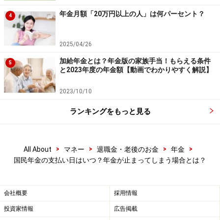
びっくりすることも少なくありません。どんなときに減
年金月額「20万円以上の人」は何パーセント？
額されるか4つ挙げてみます。
4
1. 扶養親族申告書を前年出さなかった場合……基礎控除や
2025/04/26
配偶者控除が適用されず、2月支払い年金が減額。提出
加給年金とは？年金版の家族手当！もらえる条件
5
と2023年度の年金額【動画でわかりやすく解説】
後は遡って年金が増えます。
2023/10/10
2. 年下の配偶者が65歳になると、加給年金分が減額に……
ランキングをもっと見る
例えば20年以上厚生年金に加入している夫は65歳から年
金版家族手当（加給年金）が支給されますが、妻が65歳
になると支給額変更通知が来て加給年金は減額されま
>
>
>
>
All About
マネー
退職金・老後のお金
年金
す。
国民年金の支払い日はいつ？年金が止まってしまう場合とは？
3.
高年齢雇用継続給付金
が出ている間は年金が減額……60
会社概要
採用情報
歳以降も継続勤務し60歳時の給与が75％未満に減額され
ると、65歳まで雇用保険から高年齢雇用継続給付金が支
投資家情報
広告掲載