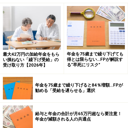
月1日、12月1日の2回払い、15万円以上27万円未満は4
月1日、8月1日、12月1日の3回払い、27万円以上が偶数
月1日の6回払いです。
年金が振り込まれるのは助かる！
年金を75歳まで繰り下げても
最大42万円の加給年金をもら
得とは限らない…FPが解説す
い損ねない「繰下げ受給」の
る“早死にリスク”
受け取り方【2026年】
年金支払いが止まってしまう場合とは？
老後の収入のメインである年金ですが、支払いが止まっ
年金を75歳まで繰り下げると84％増額…FPが
勧める「受給を遅らせる」選択
てしまうこともあります。どういう場合に止まってしま
うか、3つ例を挙げてみます。
給与と年金の合計が月65万円超なら要注意！
1. 生計維持確認届を返送しなかった場合……加給年金をも
年金が減額される人の共通点
らっている人が、誕生月に来る「生計維持確認届」を返