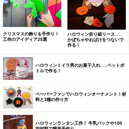
折り紙リース作り方2：2つの角を真ん中に
向けて折る
クリスマスの飾りを手作り！
ハロウィン折り紙リース……
工作のアイディア25選
かぼちゃやおばけをつないで
2つの角を真ん中に向けて折る
作る！
ハロウィンミイラ男のお菓子入れ……ペットボ
折り紙リース作り方3：半分に折る
トルで作る！
ペーパーファンでハロウィンオーナメント！材
半分に折る
料と3種の作り方
ハロウィンランタン工作！ 牛乳パックや100
均材料で簡単手作り