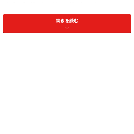
材料：折り紙（赤、緑など季節に合わせたカラーを）各
4枚、両面テープ（又は固形のり）
続きを読む
※液状ののりだと、少し皺になります。
＜目次＞
折り紙リースの作り方
折り紙クリスマスリースの飾りに！星の折り紙の折り方
折り紙飾りをつなぎあわせてリースを作っても
折り紙以外の手作りリース！毛糸で作るポポンリース