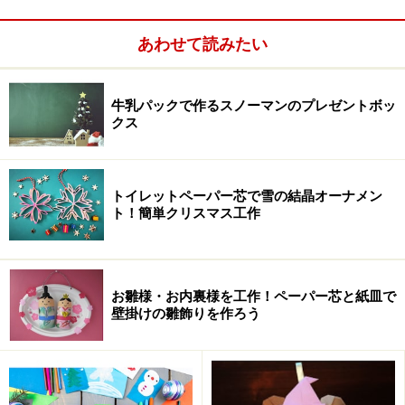
あわせて読みたい
牛乳パックで作るスノーマンのプレゼントボッ
折り紙以外の手作りリース！紙皿で作るリース
クス
折り紙以外の手作りリース！100均材料で手作りリース
折り紙リースの参考サイト
トイレットペーパー芯で雪の結晶オーナメン
ト！簡単クリスマス工作
折り紙リース作り方1：半分に折り、折り目
をつけて戻す
お雛様・お内裏様を工作！ペーパー芯と紙皿で
壁掛けの雛飾りを作ろう
半分に折り、折り目をつけて戻す